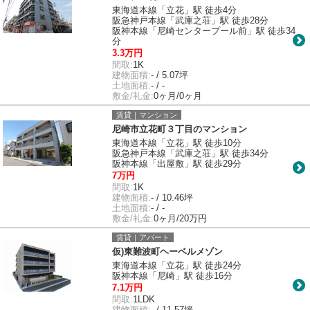
東海道本線「立花」駅 徒歩4分
阪急神戸本線「武庫之荘」駅 徒歩28分
阪神本線「尼崎センタープール前」駅 徒歩34
分
3.3万円
間取:
1K
建物面積:
- / 5.07坪
土地面積:
- / -
敷金/礼金:
0ヶ月/0ヶ月
賃貸｜マンション
尼崎市立花町３丁目のマンション
東海道本線「立花」駅 徒歩10分
阪急神戸本線「武庫之荘」駅 徒歩34分
阪神本線「出屋敷」駅 徒歩29分
7万円
間取:
1K
建物面積:
- / 10.46坪
土地面積:
- / -
敷金/礼金:
0ヶ月/20万円
賃貸｜アパート
仮)東難波町ヘーベルメゾン
東海道本線「立花」駅 徒歩24分
阪神本線「尼崎」駅 徒歩16分
7.1万円
間取:
1LDK
建物面積:
- / 11.57坪