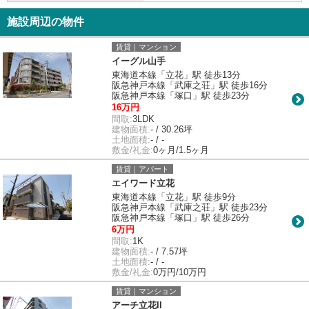
施設周辺の物件
賃貸｜マンション
イーグル山手
東海道本線「立花」駅 徒歩13分
阪急神戸本線「武庫之荘」駅 徒歩16分
阪急神戸本線「塚口」駅 徒歩23分
16万円
間取:
3LDK
建物面積:
- / 30.26坪
土地面積:
- / -
敷金/礼金:
0ヶ月/1.5ヶ月
賃貸｜アパート
エイワード立花
東海道本線「立花」駅 徒歩9分
阪急神戸本線「武庫之荘」駅 徒歩23分
阪急神戸本線「塚口」駅 徒歩26分
6万円
間取:
1K
建物面積:
- / 7.57坪
土地面積:
- / -
敷金/礼金:
0万円/10万円
賃貸｜マンション
アーチ立花II