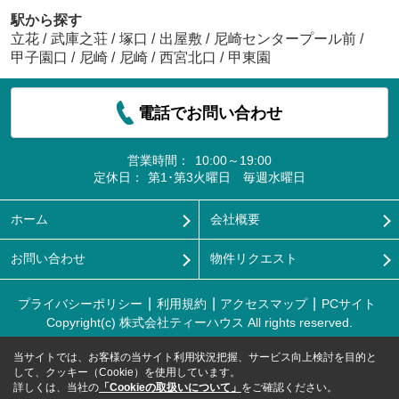
駅から探す
立花
/
武庫之荘
/
塚口
/
出屋敷
/
尼崎センタープール前
/
甲子園口
/
尼崎
/
尼崎
/
西宮北口
/
甲東園
電話でお問い合わせ
営業時間：
10:00～19:00
定休日：
第1･第3火曜日 毎週水曜日
ホーム
会社概要
お問い合わせ
物件リクエスト
プライバシーポリシー
利用規約
アクセスマップ
PCサイト
Copyright(c) 株式会社ティーハウス All rights reserved.
当サイトでは、お客様の当サイト利用状況把握、サービス向上検討を目的と
して、クッキー（Cookie）を使用しています。
詳しくは、当社の
「Cookieの取扱いについて」
をご確認ください。