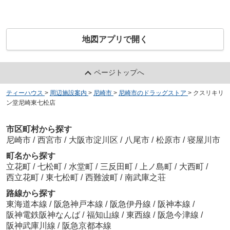
地図アプリで開く
ページトップへ
ティーハウス
>
周辺施設案内
>
尼崎市
>
尼崎市のドラッグストア
>
クスリキリ
ン堂尼崎東七松店
市区町村から探す
尼崎市
/
西宮市
/
大阪市淀川区
/
八尾市
/
松原市
/
寝屋川市
町名から探す
立花町
/
七松町
/
水堂町
/
三反田町
/
上ノ島町
/
大西町
/
西立花町
/
東七松町
/
西難波町
/
南武庫之荘
路線から探す
東海道本線
/
阪急神戸本線
/
阪急伊丹線
/
阪神本線
/
阪神電鉄阪神なんば
/
福知山線
/
東西線
/
阪急今津線
/
阪神武庫川線
/
阪急京都本線