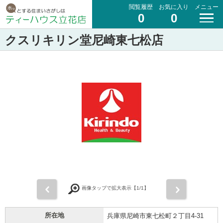
閲覧履歴
お気に入り
メニュー
0
0
クスリキリン堂尼崎東七松店
前
次
画像タップで拡大表示【
1
/1】
所在地
兵庫県尼崎市東七松町２丁目4-31