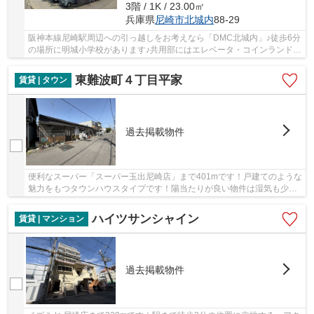
3階 / 1K / 23.00㎡
兵庫県
尼崎市
北城内
88-29
阪神本線尼崎駅周辺への引っ越しをお考えなら「DMC北城内」♪徒歩6分
の場所に明城小学校があります♪共用部にはエレベータ・コインランドリ
ーなどが揃っており、とても充実しています♪阪...
東難波町４丁目平家
賃貸 | タウン
過去掲載物件
便利なスーパー「スーパー玉出尼崎店」まで401mです！戸建てのような
魅力をもつタウンハウスタイプです！陽当たりが良い物件は湿気も少な
くすむので清潔さを保てます！駅まで歩いて14...
ハイツサンシャイン
賃貸 | マンション
過去掲載物件