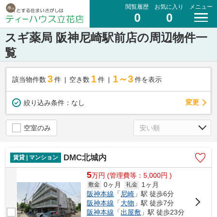
閲覧履歴
お気に入り
メニュー
0
0
スギ薬局 阪神尼崎駅前店の周辺物件一
覧
3
1
1～3
該当物件数
件
空き数
件
件を表示
変更
絞り込み条件：
なし
空室のみ
DMC北城内
賃貸 | マンション
5
万
円
(管理費等：5,000円 )
0ヶ月
1ヶ月
敷金
礼金
阪神本線
「
尼崎
」駅 徒歩6分
阪神本線
「
大物
」駅 徒歩7分
阪神本線
「
出屋敷
」駅 徒歩23分