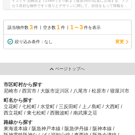
イズミヤ 尼崎店まで239mです☆駅まで徒歩3分の位置に立地する、アク
セス良好な物件です☆造りとデザインに関して、自信をもって情報を提
供できるマンションです☆こちらはエレベーター付...
3
1
1～3
該当物件数
件
空き数
件
件を表示
変更
絞り込み条件：
なし
ページトップへ
市区町村から探す
尼崎市
/
西宮市
/
大阪市淀川区
/
八尾市
/
松原市
/
寝屋川市
町名から探す
立花町
/
七松町
/
水堂町
/
三反田町
/
上ノ島町
/
大西町
/
西立花町
/
東七松町
/
西難波町
/
南武庫之荘
路線から探す
東海道本線
/
阪急神戸本線
/
阪急伊丹線
/
阪神本線
/
阪神電鉄阪神なんば
/
福知山線
/
東西線
/
阪急今津線
/