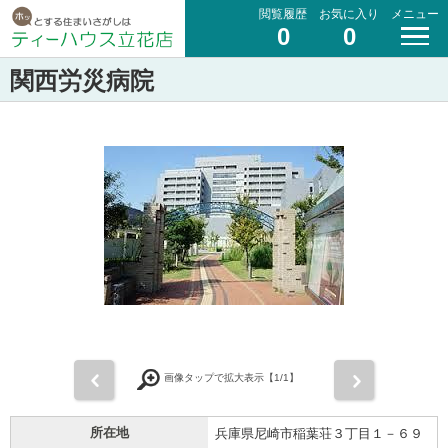
閲覧履歴
お気に入り
メニュー
0
0
関西労災病院
前
次
画像タップで拡大表示【
1
/1】
所在地
兵庫県尼崎市稲葉荘３丁目１－６９