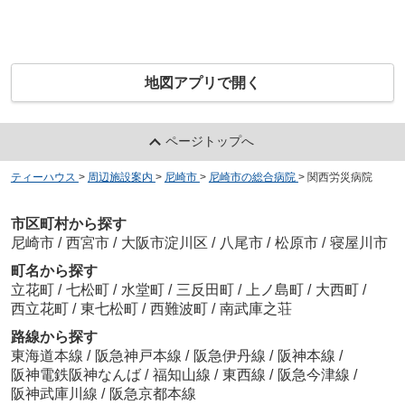
地図アプリで開く
ページトップへ
ティーハウス
>
周辺施設案内
>
尼崎市
>
尼崎市の総合病院
>
関西労災病院
市区町村から探す
尼崎市
/
西宮市
/
大阪市淀川区
/
八尾市
/
松原市
/
寝屋川市
町名から探す
立花町
/
七松町
/
水堂町
/
三反田町
/
上ノ島町
/
大西町
/
西立花町
/
東七松町
/
西難波町
/
南武庫之荘
路線から探す
東海道本線
/
阪急神戸本線
/
阪急伊丹線
/
阪神本線
/
阪神電鉄阪神なんば
/
福知山線
/
東西線
/
阪急今津線
/
阪神武庫川線
/
阪急京都本線