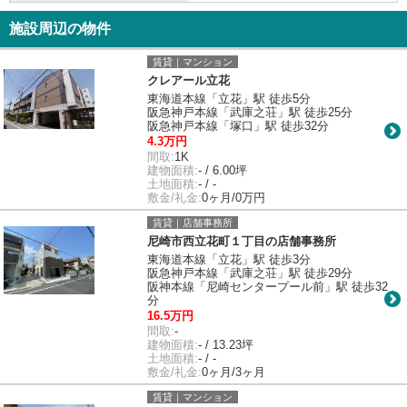
施設周辺の物件
賃貸｜マンション
クレアール立花
東海道本線「立花」駅 徒歩5分
阪急神戸本線「武庫之荘」駅 徒歩25分
阪急神戸本線「塚口」駅 徒歩32分
4.3万円
間取:
1K
建物面積:
- / 6.00坪
土地面積:
- / -
敷金/礼金:
0ヶ月/0万円
賃貸｜店舗事務所
尼崎市西立花町１丁目の店舗事務所
東海道本線「立花」駅 徒歩3分
阪急神戸本線「武庫之荘」駅 徒歩29分
阪神本線「尼崎センタープール前」駅 徒歩32
分
16.5万円
間取:
-
建物面積:
- / 13.23坪
土地面積:
- / -
敷金/礼金:
0ヶ月/3ヶ月
賃貸｜マンション