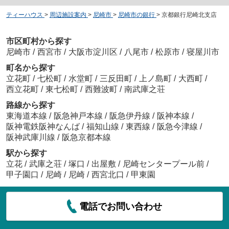
ティーハウス
>
周辺施設案内
>
尼崎市
>
尼崎市の銀行
>
京都銀行尼崎北支店
市区町村から探す
尼崎市
/
西宮市
/
大阪市淀川区
/
八尾市
/
松原市
/
寝屋川市
町名から探す
立花町
/
七松町
/
水堂町
/
三反田町
/
上ノ島町
/
大西町
/
西立花町
/
東七松町
/
西難波町
/
南武庫之荘
路線から探す
東海道本線
/
阪急神戸本線
/
阪急伊丹線
/
阪神本線
/
阪神電鉄阪神なんば
/
福知山線
/
東西線
/
阪急今津線
/
阪神武庫川線
/
阪急京都本線
駅から探す
立花
/
武庫之荘
/
塚口
/
出屋敷
/
尼崎センタープール前
/
甲子園口
/
尼崎
/
尼崎
/
西宮北口
/
甲東園
電話でお問い合わせ