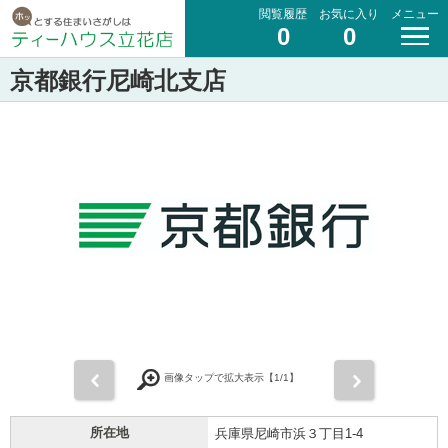
閲覧履歴
お気に入り
メニュー
0
0
京都銀行尼崎北支店
前
次
画像タップで拡大表示【
1
/1】
所在地
兵庫県尼崎市浜３丁目1-4