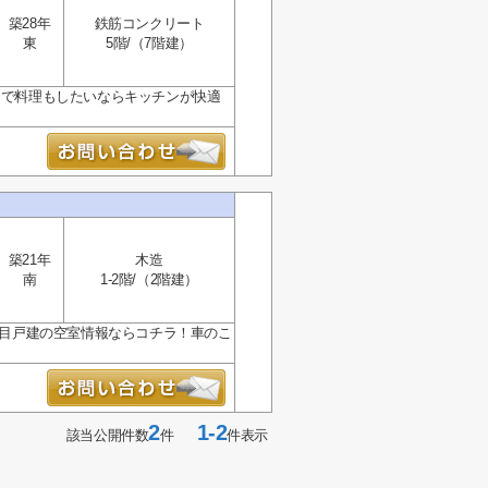
築28年
鉄筋コンクリート
東
5階/（7階建）
しで料理もしたいならキッチンが快適
築21年
木造
南
1-2階/（2階建）
2丁目戸建の空室情報ならコチラ！車のこ
2
1-2
該当公開件数
件
件表示