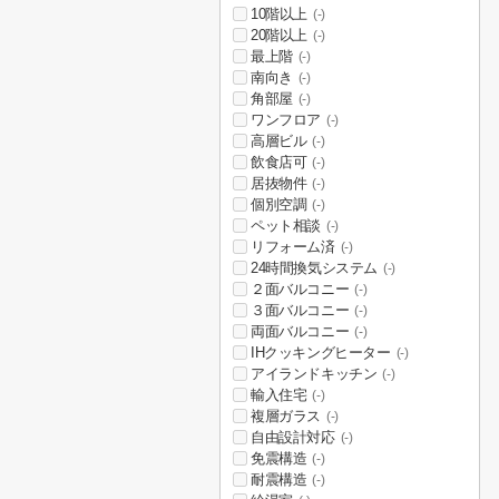
10階以上
(-)
20階以上
(-)
最上階
(-)
南向き
(-)
角部屋
(-)
ワンフロア
(-)
高層ビル
(-)
飲食店可
(-)
居抜物件
(-)
個別空調
(-)
ペット相談
(-)
リフォーム済
(-)
24時間換気システム
(-)
２面バルコニー
(-)
３面バルコニー
(-)
両面バルコニー
(-)
IHクッキングヒーター
(-)
アイランドキッチン
(-)
輸入住宅
(-)
複層ガラス
(-)
自由設計対応
(-)
免震構造
(-)
耐震構造
(-)