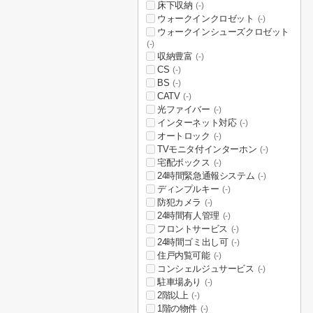
床下収納
(-)
ウォークインクロゼット
(-)
ウォークインシューズクロゼット
(-)
収納豊富
(-)
CS
(-)
BS
(-)
CATV
(-)
光ファイバー
(-)
インターネット対応
(-)
オートロック
(-)
TVモニタ付インターホン
(-)
宅配ボックス
(-)
24時間緊急通報システム
(-)
ディンプルキー
(-)
防犯カメラ
(-)
24時間有人管理
(-)
フロントサービス
(-)
24時間ゴミ出し可
(-)
住戸内覧可能
(-)
コンシェルジュサービス
(-)
駐車場あり
(-)
2階以上
(-)
1階の物件
(-)