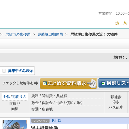
営業時間：
10:00～
>
尼崎市の郵便局
>
尼崎塚口郵便局
>
尼崎塚口郵便局の近くの物件
並び順：
募集中のみ表示
賃料 / 管理費・共益費
外観
/
間取り図
駅徒歩
停歩
敷金 / 保証金 / 礼金 / 償却 / 敷引
間取り
バス徒歩
面積
交通 / 所在地
KT-11
マンション
過去掲載物件