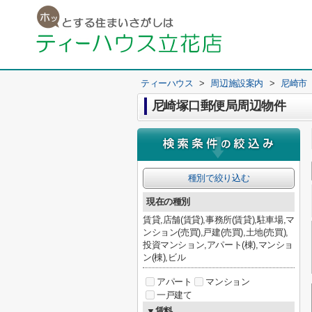
ティーハウス
>
周辺施設案内
>
尼崎市
尼崎塚口郵便局周辺物件
種別で絞り込む
現在の種別
賃貸,店舗(賃貸),事務所(賃貸),駐車場,マ
ンション(売買),戸建(売買),土地(売買),
投資マンション,アパート(棟),マンショ
ン(棟),ビル
アパート
マンション
一戸建て
▼賃料