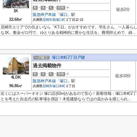
-
-
-
-/-
敷
保
礼
償/敷
徒歩2分
1K
阪急神戸本線
「
塚口
」駅
22.68㎡
兵庫県
尼崎市
南塚口町
２丁目12-13
尼崎市エリアでの住まいなら「KT-11」がおすすめです。学生さん、一人暮ら
な1K。敷金ゼロ円で、ゆとりある精神的に豊かな生活を。費用抑えめで、綺...
塚口本町2丁目戸建
一戸建て
過去掲載物件
-
-
-
-/-
敷
保
礼
償/敷
徒歩10分
4LDK
阪急神戸本線
「
塚口
」駅
96.86㎡
兵庫県
尼崎市
塚口本町
２丁目
近くにはスーパーオオジ 塚口店(63m)があるので安心！新着情報：塚口本町
とを考えた自走式の駐車場を併設！木造建築ならではの温かみを感じられ...