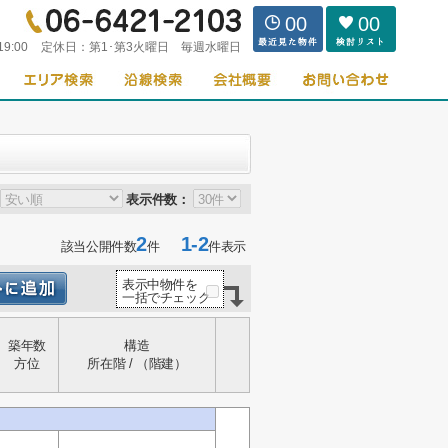
00
00
19:00
定休日：
第1･第3火曜日 毎週水曜日
表示件数：
2
1-2
該当公開件数
件
件表示
表示中物件を
一括でチェック
築年数
構造
方位
所在階 / （階建）