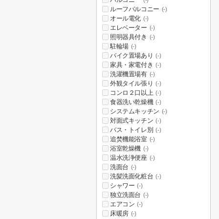
(-)
ルーフバルコニー
(-)
オール電化
(-)
エレベーター
(-)
照明器具付き
(-)
駐輪場
(-)
バイク置場あり
(-)
家具・家電付き
(-)
洗濯機置場有
(-)
外観タイル張り
(-)
コンロ２口以上
(-)
食器洗い乾燥機
(-)
システムキッチン
(-)
対面式キッチン
(-)
バス・トイレ別
(-)
追焚機能浴室
(-)
浴室乾燥機
(-)
温水洗浄便座
(-)
洗面台
(-)
洗髪洗面化粧台
(-)
シャワー
(-)
独立洗面台
(-)
エアコン
(-)
床暖房
(-)