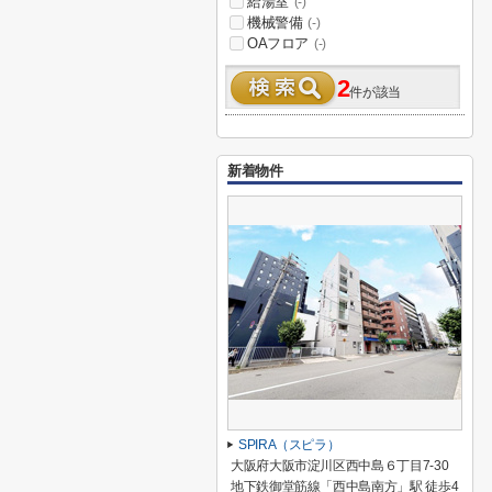
給湯室
(-)
機械警備
(-)
OAフロア
(-)
2
件が該当
新着物件
SPIRA（スピラ）
大阪府大阪市淀川区西中島６丁目7-30
地下鉄御堂筋線「西中島南方」駅 徒歩4