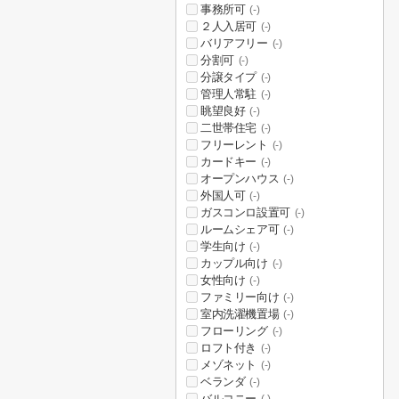
事務所可
(-)
２人入居可
(-)
バリアフリー
(-)
分割可
(-)
分譲タイプ
(-)
管理人常駐
(-)
眺望良好
(-)
二世帯住宅
(-)
フリーレント
(-)
カードキー
(-)
オープンハウス
(-)
外国人可
(-)
ガスコンロ設置可
(-)
ルームシェア可
(-)
学生向け
(-)
カップル向け
(-)
女性向け
(-)
ファミリー向け
(-)
室内洗濯機置場
(-)
フローリング
(-)
ロフト付き
(-)
メゾネット
(-)
ベランダ
(-)
バルコニー