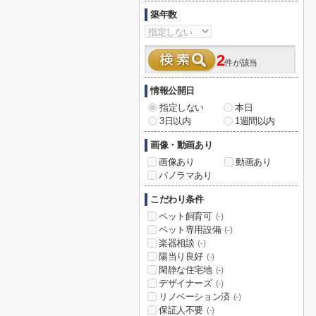
築年数
2
件が該当
情報公開日
指定しない
本日
3日以内
1週間以内
画像・動画あり
画像あり
動画あり
パノラマあり
こだわり条件
ペット飼育可
(-)
ペット専用設備
(-)
楽器相談
(-)
陽当り良好
(-)
閑静な住宅地
(-)
デザイナーズ
(-)
リノベーション済
(-)
保証人不要
(-)