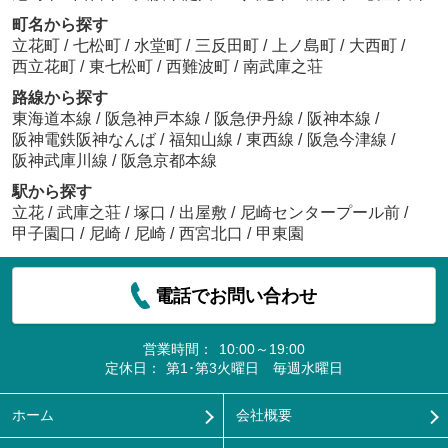
町名から探す
立花町
/
七松町
/
水堂町
/
三反田町
/
上ノ島町
/
大西町
/
西立花町
/
東七松町
/
西難波町
/
南武庫之荘
路線から探す
東海道本線
/
阪急神戸本線
/
阪急伊丹線
/
阪神本線
/
阪神電鉄阪神なんば
/
福知山線
/
東西線
/
阪急今津線
/
阪神武庫川線
/
阪急京都本線
駅から探す
立花
/
武庫之荘
/
塚口
/
出屋敷
/
尼崎センタープール前
/
甲子園口
/
尼崎
/
尼崎
/
西宮北口
/
甲東園
電話でお問い合わせ
営業時間：
10:00～19:00
定休日：
第1･第3火曜日 毎週水曜日
ホーム
会社概要