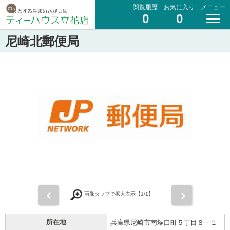
閲覧履歴
お気に入り
メニュー
0
0
尼崎北郵便局
前
次
画像タップで拡大表示【
1
/1】
所在地
兵庫県尼崎市南塚口町５丁目８－１