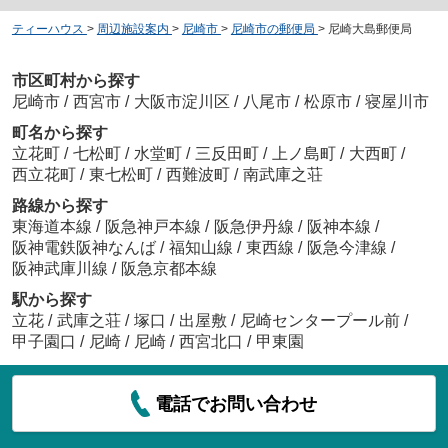
ティーハウス
>
周辺施設案内
>
尼崎市
>
尼崎市の郵便局
>
尼崎大島郵便局
市区町村から探す
尼崎市
/
西宮市
/
大阪市淀川区
/
八尾市
/
松原市
/
寝屋川市
町名から探す
立花町
/
七松町
/
水堂町
/
三反田町
/
上ノ島町
/
大西町
/
西立花町
/
東七松町
/
西難波町
/
南武庫之荘
路線から探す
東海道本線
/
阪急神戸本線
/
阪急伊丹線
/
阪神本線
/
阪神電鉄阪神なんば
/
福知山線
/
東西線
/
阪急今津線
/
阪神武庫川線
/
阪急京都本線
駅から探す
立花
/
武庫之荘
/
塚口
/
出屋敷
/
尼崎センタープール前
/
甲子園口
/
尼崎
/
尼崎
/
西宮北口
/
甲東園
電話でお問い合わせ