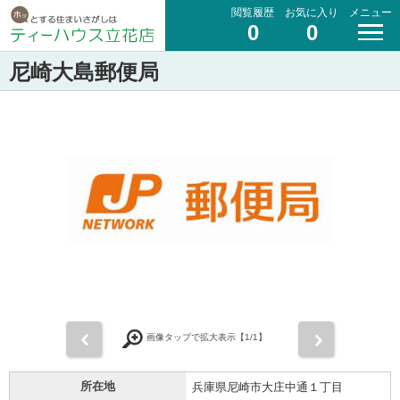
閲覧履歴
お気に入り
メニュー
0
0
尼崎大島郵便局
前
次
画像タップで拡大表示【
1
/1】
所在地
兵庫県尼崎市大庄中通１丁目