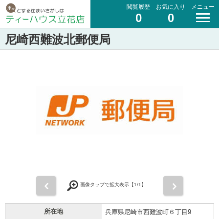
閲覧履歴
お気に入り
メニュー
0
0
尼崎西難波北郵便局
前
次
画像タップで拡大表示【
1
/1】
所在地
兵庫県尼崎市西難波町６丁目9