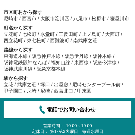
市区町村から探す
尼崎市
/
西宮市
/
大阪市淀川区
/
八尾市
/
松原市
/
寝屋川市
町名から探す
立花町
/
七松町
/
水堂町
/
三反田町
/
上ノ島町
/
大西町
/
西立花町
/
東七松町
/
西難波町
/
南武庫之荘
路線から探す
東海道本線
/
阪急神戸本線
/
阪急伊丹線
/
阪神本線
/
阪神電鉄阪神なんば
/
福知山線
/
東西線
/
阪急今津線
/
阪神武庫川線
/
阪急京都本線
駅から探す
立花
/
武庫之荘
/
塚口
/
出屋敷
/
尼崎センタープール前
/
甲子園口
/
尼崎
/
尼崎
/
西宮北口
/
甲東園
電話でお問い合わせ
営業時間：
10:00～19:00
定休日：
第1･第3火曜日 毎週水曜日