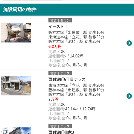
施設周辺の物件
賃貸｜タウン
イーストⅠ
阪神本線「出屋敷」駅 徒歩16分
東海道本線「立花」駅 徒歩22分
阪神本線「尼崎」駅 徒歩25分
6.2万円
間取:
3DK
建物面積:
- / 14.02坪
土地面積:
- / -
敷金/礼金:
0ヶ月/3ヶ月
賃貸｜テラス
西難波町6丁目テラス
東海道本線「立花」駅 徒歩20分
阪神本線「出屋敷」駅 徒歩19分
阪神本線「尼崎」駅 徒歩25分
7万円
間取:
3DK
建物面積:
42.14㎡ / 12.74坪
土地面積:
- / -
敷金/礼金:
0ヶ月/3ヶ月
賃貸｜テラス
西難波町借家3