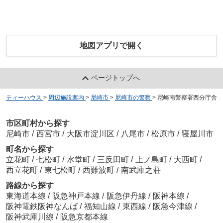
地図アプリで開く
ページトップへ
ティーハウス
>
周辺施設案内
>
尼崎市
>
尼崎市の警察
>
尼崎南警察署西分庁舎
市区町村から探す
尼崎市
/
西宮市
/
大阪市淀川区
/
八尾市
/
松原市
/
寝屋川市
町名から探す
立花町
/
七松町
/
水堂町
/
三反田町
/
上ノ島町
/
大西町
/
西立花町
/
東七松町
/
西難波町
/
南武庫之荘
路線から探す
東海道本線
/
阪急神戸本線
/
阪急伊丹線
/
阪神本線
/
阪神電鉄阪神なんば
/
福知山線
/
東西線
/
阪急今津線
/
阪神武庫川線
/
阪急京都本線