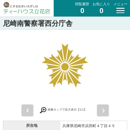
閲覧履歴
お気に入り
メニュー
0
0
尼崎南警察署西分庁舎
前
次
画像タップで拡大表示【
1
/1】
所在地
兵庫県尼崎市浜田町４丁目４５