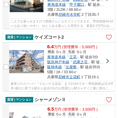
東海道本線
「
甲子園口
」駅 徒歩24分
3階 / 2LDK / 48.60㎡
兵庫県
尼崎市
水堂町
２丁目35-7
二人でも暮らせますので新婚さんにもオススメできます。専有面積48.60
㎡もあり使いやすい。ゆとりある暮らしを実現する、家賃6.3万円のお部
屋です。すぐにご案内可能、空き物件ですの...
ケイズコート2
賃貸 | マンション
6.4
万
円
(管理費等：5,000円 )
0ヶ月
0ヶ月
敷金
礼金
東海道本線
「
立花
」駅 徒歩3分
阪急神戸本線
「
武庫之荘
」駅 徒歩25分
阪神本線
「
出屋敷
」駅 徒歩35分
5階 / 1K / 33.60㎡
兵庫県
尼崎市
立花町
１丁目19-1
最寄りのスーパー「マルハチ立花店」まで210mです！専有面積は33.6平
米♪疲れた夜でも駅から徒歩3分のお部屋なら駅からすぐに家に帰ること
ができます♪物件を借りる際はランニングコスト...
シャーメゾンⅡ
賃貸 | マンション
6.5
万
円
(管理費等：3,500円 )
0ヶ月
0ヶ月
敷金
礼金