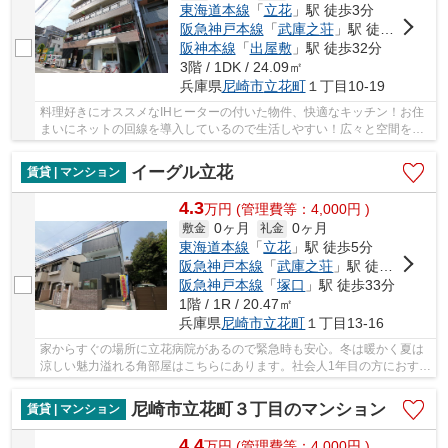
東海道本線
「
立花
」駅 徒歩3分
阪急神戸本線
「
武庫之荘
」駅 徒歩27分
阪神本線
「
出屋敷
」駅 徒歩32分
3階 / 1DK / 24.09㎡
兵庫県
尼崎市
立花町
１丁目10-19
料理好きにオススメなIHヒーターの付いた物件、快適なキッチン！お住
まいにネットの回線を導入しているので生活しやすい！広々と空間を使
える鉄骨造はいかがですか！室温を一定に保つ...
イーグル立花
賃貸 | マンション
4.3
万
円
(管理費等：4,000円 )
0ヶ月
0ヶ月
敷金
礼金
東海道本線
「
立花
」駅 徒歩5分
阪急神戸本線
「
武庫之荘
」駅 徒歩26分
阪急神戸本線
「
塚口
」駅 徒歩33分
1階 / 1R / 20.47㎡
兵庫県
尼崎市
立花町
１丁目13-16
家からすぐの場所に立花病院があるので緊急時も安心。冬は暖かく夏は
涼しい魅力溢れる角部屋はこちらにあります。社会人1年目の方におすす
め。広さのあるワンルームです。初めての一人...
尼崎市立花町３丁目のマンション
賃貸 | マンション
4.4
万
円
(管理費等：4,000円 )