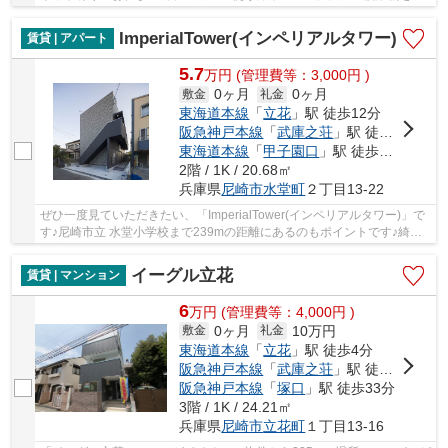
てもバルコニーがあるので、干しやすいです。...
ImperialTower(インペリアルタワー)
賃貸 | アパート
5.7
万
円
(管理費等：3,000円 )
0ヶ月
0ヶ月
敷金
礼金
東海道本線
「
立花
」駅 徒歩12分
阪急神戸本線
「
武庫之荘
」駅 徒歩18分
東海道本線
「
甲子園口
」駅 徒歩28分
2階 / 1K / 20.68㎡
兵庫県
尼崎市
水堂町
２丁目13-22
ぜひ一度見ていただきたい、「ImperialTower(インペリアルタワー)」で
す♪尼崎市立 水堂小学校まで239mの距離にあるのもポイントです♪綺麗
な室内と機能的な設備のある物件です♪暮らしに...
イーグル立花
賃貸 | マンション
6
万
円
(管理費等：4,000円 )
0ヶ月
10万円
敷金
礼金
東海道本線
「
立花
」駅 徒歩4分
阪急神戸本線
「
武庫之荘
」駅 徒歩26分
阪急神戸本線
「
塚口
」駅 徒歩33分
3階 / 1K / 24.21㎡
兵庫県
尼崎市
立花町
１丁目13-16