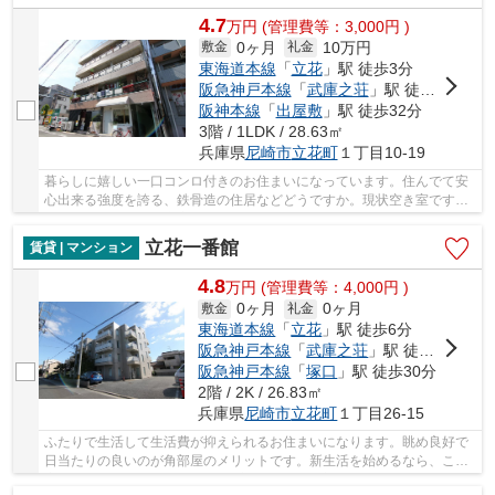
4.7
万
円
(管理費等：3,000円 )
0ヶ月
10万円
敷金
礼金
東海道本線
「
立花
」駅 徒歩3分
阪急神戸本線
「
武庫之荘
」駅 徒歩27分
阪神本線
「
出屋敷
」駅 徒歩32分
3階 / 1LDK / 28.63㎡
兵庫県
尼崎市
立花町
１丁目10-19
暮らしに嬉しい一口コンロ付きのお住まいになっています。住んでて安
心出来る強度を誇る、鉄骨造の住居などどうですか。現状空き室ですの
で、即内見も可能。充実した設備がおすすめポ...
立花一番館
賃貸 | マンション
4.8
万
円
(管理費等：4,000円 )
0ヶ月
0ヶ月
敷金
礼金
東海道本線
「
立花
」駅 徒歩6分
阪急神戸本線
「
武庫之荘
」駅 徒歩28分
阪急神戸本線
「
塚口
」駅 徒歩30分
2階 / 2K / 26.83㎡
兵庫県
尼崎市
立花町
１丁目26-15
ふたりで生活して生活費が抑えられるお住まいになります。眺め良好で
日当たりの良いのが角部屋のメリットです。新生活を始めるなら、この
家賃4.8万円の物件がお勧め。快適なTV視聴環境...