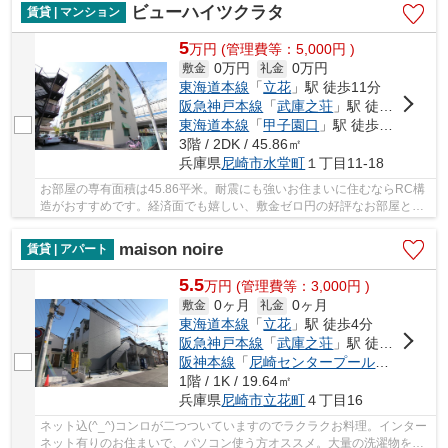
ビューハイツクラタ
賃貸 | マンション
5
万
円
(管理費等：5,000円 )
0万円
0万円
敷金
礼金
東海道本線
「
立花
」駅 徒歩11分
阪急神戸本線
「
武庫之荘
」駅 徒歩15分
東海道本線
「
甲子園口
」駅 徒歩30分
3階 / 2DK / 45.86㎡
兵庫県
尼崎市
水堂町
１丁目11-18
お部屋の専有面積は45.86平米。耐震にも強いお住まいに住むならRC構
造がおすすめです。経済面でも嬉しい、敷金ゼロ円の好評なお部屋とな
っております。見た目もキレイで、しっかりとし...
maison noire
賃貸 | アパート
5.5
万
円
(管理費等：3,000円 )
0ヶ月
0ヶ月
敷金
礼金
東海道本線
「
立花
」駅 徒歩4分
阪急神戸本線
「
武庫之荘
」駅 徒歩22分
阪神本線
「
尼崎センタープール前
」駅 徒歩
1階 / 1K / 19.64㎡
兵庫県
尼崎市
立花町
４丁目16
ネット込(^_^)コンロが二つついていますのでラクラクお料理。インター
ネット有りのお住まいで、パソコン使う方オススメ。大量の洗濯物をし