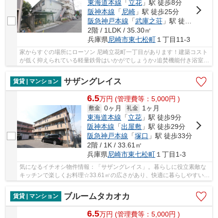
東海道本線
「
立花
」駅 徒歩8分
阪神本線
「
尼崎
」駅 徒歩25分
阪急神戸本線
「
武庫之荘
」駅 徒歩33分
2階 / 1LDK / 35.30㎡
兵庫県
尼崎市
東七松町
１丁目11-3
家からすぐの場所にローソン 尼崎立花町一丁目があります！建築コスト
が低く抑えられている軽量鉄骨はいかがでしょうか♪追焚機能付き浴室の
物件ならいつでも温かいお風呂を楽しめます...
サザングレイス
賃貸 | マンション
6.5
万
円
(管理費等：5,000円 )
0ヶ月
1ヶ月
敷金
礼金
東海道本線
「
立花
」駅 徒歩9分
阪神本線
「
出屋敷
」駅 徒歩29分
阪急神戸本線
「
塚口
」駅 徒歩33分
2階 / 1K / 33.61㎡
兵庫県
尼崎市
東七松町
１丁目1-3
気になるイチオシ物件情報：「サザングレイス」。暮らしに役立素敵な
キッチンで楽しくお料理☆33.61㎡の広さがあり、快適に暮らしやすいで
すよ☆軽量鉄骨のメリットは、その耐久性や耐震...
ブルームタカオカ
賃貸 | マンション
6.5
万
円
(管理費等：5,000円 )