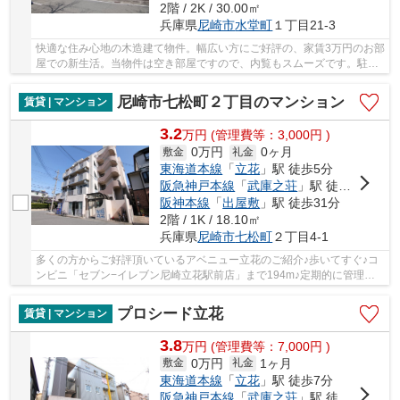
2階 / 2K / 30.00㎡
兵庫県
尼崎市
水堂町
１丁目21-3
快適な住み心地の木造建て物件。幅広い方にご好評の、家賃3万円のお部
屋での新生活。当物件は空き部屋ですので、内覧もスムーズです。駐輪
場もあるので、自転車の置き場所に困ることは...
尼崎市七松町２丁目のマンション
賃貸 | マンション
3.2
万
円
(管理費等：3,000円 )
0万円
0ヶ月
敷金
礼金
東海道本線
「
立花
」駅 徒歩5分
阪急神戸本線
「
武庫之荘
」駅 徒歩30分
阪神本線
「
出屋敷
」駅 徒歩31分
2階 / 1K / 18.10㎡
兵庫県
尼崎市
七松町
２丁目4-1
多くの方からご好評頂いているアベニュー立花のご紹介♪歩いてすぐ♪コ
ンビニ「セブン−イレブン尼崎立花駅前店」まで194m♪定期的に管理人
が巡回点検を行っています♪尼崎市エリアや東海道...
プロシード立花
賃貸 | マンション
3.8
万
円
(管理費等：7,000円 )
0万円
1ヶ月
敷金
礼金
東海道本線
「
立花
」駅 徒歩7分
阪急神戸本線
「
武庫之荘
」駅 徒歩21分