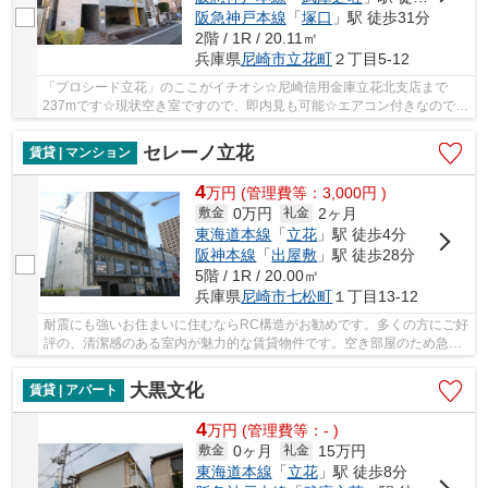
阪急神戸本線
「
塚口
」駅 徒歩31分
2階 / 1R / 20.11㎡
兵庫県
尼崎市
立花町
２丁目5-12
「プロシード立花」のここがイチオシ☆尼崎信用金庫立花北支店まで
237mです☆現状空き室ですので、即内見も可能☆エアコン付きなので、
室内の温度調整が簡単です☆尼崎市は住環境が充実し...
セレーノ立花
賃貸 | マンション
4
万
円
(管理費等：3,000円 )
0万円
2ヶ月
敷金
礼金
東海道本線
「
立花
」駅 徒歩4分
阪神本線
「
出屋敷
」駅 徒歩28分
5階 / 1R / 20.00㎡
兵庫県
尼崎市
七松町
１丁目13-12
耐震にも強いお住まいに住むならRC構造がお勧めです。多くの方にご好
評の、清潔感のある室内が魅力的な賃貸物件です。空き部屋のため急な
お引越しでも大丈夫。木のぬくもりを感じるこ...
大黒文化
賃貸 | アパート
4
万
円
(管理費等：- )
0ヶ月
15万円
敷金
礼金
東海道本線
「
立花
」駅 徒歩8分