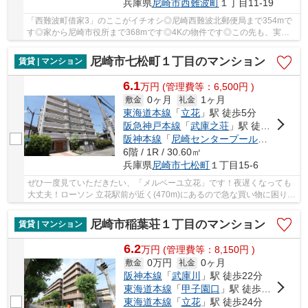
兵庫県
尼崎市
西難波町
１丁目11-19
「西難波町借家3」のここがイチオシ◎尼崎西難波北郵便局まで354mで
す◎家から尼崎市役所まで368mです◎4Kの物件です◎この先も、実り
ある充実した生活を送りたいですよね◎新しい生活を始...
尼崎市七松町１丁目のマンション
賃貸 | マンション
6.1
万
円
(管理費等：6,500円 )
0ヶ月
1ヶ月
敷金
礼金
東海道本線
「
立花
」駅 徒歩5分
阪急神戸本線
「
武庫之荘
」駅 徒歩30分
阪神本線
「
尼崎センタープール前
」駅 徒歩
6階 / 1R / 30.60㎡
兵庫県
尼崎市
七松町
１丁目15-6
ぜひ一度見ていただきたい、「メルベーユ立花」です！夜遅くなっても
大丈夫！ローソン 立花駅前が近く(470m)にあるので急な買い物に困りに
くい立地です！当社スタッフが地域の賃貸情報...
尼崎市稲葉荘１丁目のマンション
賃貸 | マンション
6.2
万
円
(管理費等：8,150円 )
0万円
0ヶ月
敷金
礼金
阪神本線
「
武庫川
」駅 徒歩22分
東海道本線
「
甲子園口
」駅 徒歩20分
東海道本線
「
立花
」駅 徒歩24分