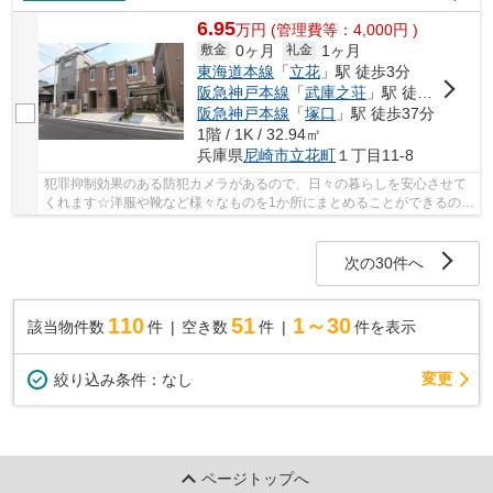
6.95
万
円
(管理費等：4,000円 )
0ヶ月
1ヶ月
敷金
礼金
東海道本線
「
立花
」駅 徒歩3分
阪急神戸本線
「
武庫之荘
」駅 徒歩27分
阪急神戸本線
「
塚口
」駅 徒歩37分
1階 / 1K / 32.94㎡
兵庫県
尼崎市
立花町
１丁目11-8
犯罪抑制効果のある防犯カメラがあるので、日々の暮らしを安心させて
くれます☆洋服や靴など様々なものを1か所にまとめることができるのが
ウォークインクローゼットです☆管理会社がバッ...
次の30件へ
110
51
1～30
該当物件数
件
空き数
件
件を表示
変更
絞り込み条件：
なし
ページトップへ