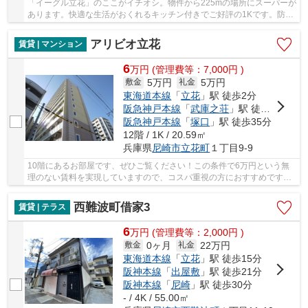
「イーグル立花」のここがイチオシ。物件から225mの場所にスーパーが
あります。快適な生活がおくれるキッチン付きでご好評の1Kです。防犯
対策をしっかりしたいならオートロック付きの...
アリビオ立花
賃貸 | マンション
6
万
円
(管理費等：7,000円 )
5万円
5万円
敷金
礼金
東海道本線
「
立花
」駅 徒歩2分
阪急神戸本線
「
武庫之荘
」駅 徒歩26分
阪急神戸本線
「
塚口
」駅 徒歩35分
12階 / 1K / 20.59㎡
兵庫県
尼崎市
立花町
１丁目9-9
10階にあるお部屋です、ぜひご覧ください！この条件で6万円という無
理のない賃料を実現していますので、コスパ重視の方におすすめです！
掃除に手間のかからないIHキッチンはいかがです...
西難波町借家3
賃貸 | テラス
6
万
円
(管理費等：2,000円 )
0ヶ月
22万円
敷金
礼金
東海道本線
「
立花
」駅 徒歩15分
阪神本線
「
出屋敷
」駅 徒歩21分
阪神本線
「
尼崎
」駅 徒歩30分
- / 4K / 55.00㎡