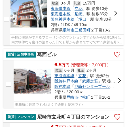
0ヶ月
15万円
敷金
礼金
東海道本線
「
立花
」駅 徒歩10分
東海道本線
「
尼崎
」駅 徒歩35分
阪急神戸本線
「
塚口
」駅 徒歩30分
2階 / 2LDK / 49.70㎡
兵庫県
尼崎市
三反田町
２丁目13-2
手軽に掃除ができるフローリングのマンションです☆駅から徒歩10分以
内の物件なら疲れの溜まった日でも駅から家まですぐです☆家賃も月6.5
万円と、この条件の物件としては魅力的です☆二...
葛西ビル
賃貸 | 店舗事務所
6.5
万
円
(管理費等：7,000円 )
0ヶ月
2ヶ月
敷金
礼金
東海道本線
「
立花
」駅 徒歩2分
阪急神戸本線
「
武庫之荘
」駅 徒歩28分
阪神本線
「
尼崎センタープール前
」駅 徒
2階 / - / 20.00㎡
兵庫県
尼崎市
七松町
１丁目10-2
事務所に最適です♪駅近くで通勤も便利です♪
尼崎市立花町４丁目のマンション
賃貸 | マンション
6.7