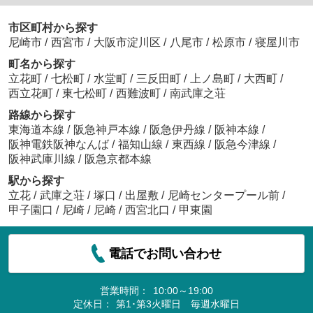
市区町村から探す
尼崎市
/
西宮市
/
大阪市淀川区
/
八尾市
/
松原市
/
寝屋川市
町名から探す
立花町
/
七松町
/
水堂町
/
三反田町
/
上ノ島町
/
大西町
/
西立花町
/
東七松町
/
西難波町
/
南武庫之荘
路線から探す
東海道本線
/
阪急神戸本線
/
阪急伊丹線
/
阪神本線
/
阪神電鉄阪神なんば
/
福知山線
/
東西線
/
阪急今津線
/
阪神武庫川線
/
阪急京都本線
駅から探す
立花
/
武庫之荘
/
塚口
/
出屋敷
/
尼崎センタープール前
/
甲子園口
/
尼崎
/
尼崎
/
西宮北口
/
甲東園
電話でお問い合わせ
営業時間：
10:00～19:00
定休日：
第1･第3火曜日 毎週水曜日