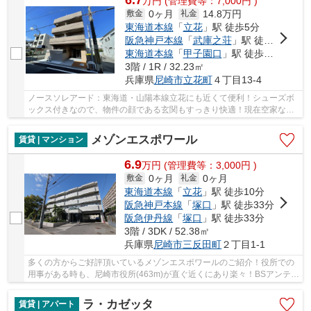
万
円
(管理費等：7,000円 )
0ヶ月
14.8万円
敷金
礼金
東海道本線
「
立花
」駅 徒歩5分
阪急神戸本線
「
武庫之荘
」駅 徒歩21分
東海道本線
「
甲子園口
」駅 徒歩36分
3階 / 1R / 32.23㎡
兵庫県
尼崎市
立花町
４丁目13-4
ノースソレアード：東海道・山陽本線立花にも近くて便利！シューズボ
ックス付きなので、物件の顔である玄関もすっきり快適！現在空家なの
で、すぐにご案内できます！新たな回線工事が...
メゾンエスポワール
賃貸 | マンション
6.9
万
円
(管理費等：3,000円 )
0ヶ月
0ヶ月
敷金
礼金
東海道本線
「
立花
」駅 徒歩10分
阪急神戸本線
「
塚口
」駅 徒歩33分
阪急伊丹線
「
塚口
」駅 徒歩33分
3階 / 3DK / 52.38㎡
兵庫県
尼崎市
三反田町
２丁目1-1
多くの方からご好評頂いているメゾンエスポワールのご紹介！役所での
用事がある時も、尼崎市役所(463m)が直ぐ近くにあり楽々！BSアンテナ
の設置工事が不要のBS対応物件！賃貸住宅をお...
ラ・カゼッタ
賃貸 | アパート