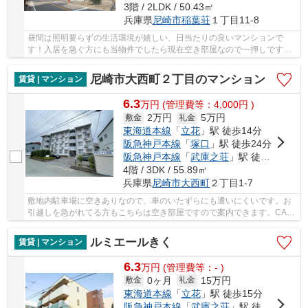
3階 / 2LDK / 50.43㎡
兵庫県
尼崎市
稲葉荘
１丁目11-8
昼間は照明要らずの生活環境が嬉しい、日当たりの良いマンションで
す！入居を急ぐ方にも当物件でしたら現在空き部屋なので一押しです！
自分好みの外観で選びたい方、鉄筋コンクリート...
尼崎市大西町２丁目のマンション
賃貸 | マンション
6.3
万
円
(管理費等：4,000円 )
2万円
5万円
敷金
礼金
東海道本線
「
立花
」駅 徒歩14分
阪急神戸本線
「
塚口
」駅 徒歩24分
阪急神戸本線
「
武庫之荘
」駅 徒歩29分
4階 / 3DK / 55.89㎡
兵庫県
尼崎市
大西町
２丁目1-7
敷地内駐車場に空きありなので、車のいたずらにも遭いにくいです。お
引越しを急がれてる方もこちらは空き部屋ですので案内できます。CATV
受信用の設備が整ってあり、加入後豊富なジャ...
ルミエールきく
賃貸 | マンション
6.3
万
円
(管理費等：- )
0ヶ月
15万円
敷金
礼金
東海道本線
「
立花
」駅 徒歩15分
阪急神戸本線
「
武庫之荘
」駅 徒歩16分