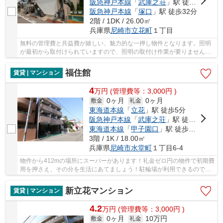
阪急神戸本線
「
武庫之荘
」駅 徒歩30分
阪急神戸本線
「
塚口
」駅 徒歩32分
2階 / 1DK / 26.00㎡
兵庫県
尼崎市
立花町
１丁目
無料の管理費と共益費が嬉しい、魅力的な一押し物件となります。照明
が最初から取付けられていますので、照明の取付け作業が要りません。
物件の種類や条件などは、数多く存在します。...
福住館
賃貸 | マンション
4
万
円
(管理費等：3,000円 )
0ヶ月
0ヶ月
敷金
礼金
東海道本線
「
立花
」駅 徒歩5分
阪急神戸本線
「
武庫之荘
」駅 徒歩15分
東海道本線
「
甲子園口
」駅 徒歩34分
3階 / 1K / 18.00㎡
兵庫県
尼崎市
水堂町
１丁目6-4
物件から412mの場所にスーパーがあります！礼金ゼロ円の物件で初期費
用を押さえ、その分を生活にあてましょう！駐輪場が利用できるので自
転車の管理も楽です！お手入れが簡単なフロー...
新立花マンション
賃貸 | マンション
4.2
万
円
(管理費等：3,000円 )
0ヶ月
10万円
敷金
礼金