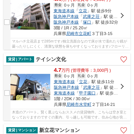
0ヶ月
0ヶ月
敷金
礼金
東海道本線
「
立花
」駅 徒歩9分
阪急神戸本線
「
武庫之荘
」駅 徒歩23分
阪急神戸本線
「
塚口
」駅 徒歩32分
3階 / 1R / 25.20㎡
兵庫県
尼崎市
立花町
３丁目3-15
マルハチ立花店まで285mです♪独立洗面台なので床が水で濡れたり鏡が
曇ったりしにくく、清潔な状態を保ちやすくなっております♪フローリン
グ仕様のマンションです♪こだわりのある住まい...
テイシン文化
賃貸 | アパート
4.7
万
円
(管理費等：3,000円 )
0ヶ月
0ヶ月
敷金
礼金
東海道本線
「
立花
」駅 徒歩11分
阪急神戸本線
「
武庫之荘
」駅 徒歩21分
東海道本線
「
甲子園口
」駅 徒歩28分
1階 / 2DK / 30.00㎡
兵庫県
尼崎市
水堂町
２丁目14-21
木造のアパート。賢く選ぶならおススメの賃貸物件。こちらは空き室と
なっておりますのですぐの案内、引っ越しも可能です。住み心地が良く
て自信をもっておススメできるアパート物件。...
新立花マンション
賃貸 | マンション