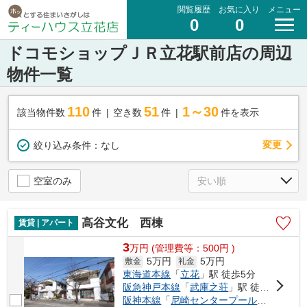
閲覧履歴
お気に入り
メニュー
0
0
ドコモショップＪＲ立花駅前店の周辺
物件一覧
110
51
1～30
該当物件数
件
空き数
件
件を表示
変更
絞り込み条件：
なし
空室のみ
高谷文化 西棟
賃貸 | アパート
3
万
円
(管理費等：500円 )
5万円
5万円
敷金
礼金
東海道本線
「
立花
」駅 徒歩5分
阪急神戸本線
「
武庫之荘
」駅 徒歩20分
阪神本線
「
尼崎センタープール前
」駅 徒歩