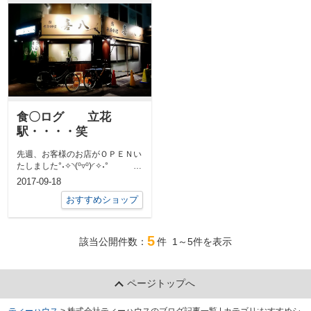
食〇ログ 立花
駅・・・・笑
先週、お客様のお店がＯＰＥＮい
たしました°˖✧◝(⁰▿⁰)◜✧˖° 昔
から知ってる方なのですが、...
2017-09-18
おすすめショップ
5
該当公開件数：
件
1～5
件を表示
ページトップへ