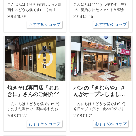
ラ)』さんがオープンし
にもオープンしました
こんばんは！秋を満喫しようと計
こんにちは^^どうも僕です！当社
ました！
^^
画中のどうも僕です(^_^)当社の
でご契約されたファイト学習会さ
お客様が、芦屋市で美容室をオー
んが、立花教室を開校されまし
2018-10-04
2018-03-16
プンさ...
た！！線路...
おすすめショップ
おすすめショップ
焼きそば専門店『おお
パンの『きむらや』さ
きに』さんのご紹介^^
んがオープンしました
^^
こんにちは！どうも僕です(^_^)
こんにちは！どうも僕です(^_^)
またまた当社でご契約されたお店
今日のブログは、食べ〇グです！
がオープンしました！！焼きそば
昨年の年末に立花商店街で当社の
2018-01-27
2018-01-21
専門店...
お客様...
おすすめショップ
おすすめショップ