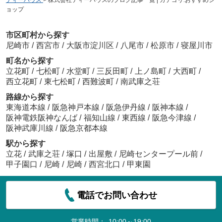
ティーハウス
>
株式会社ティーハウスのブログ記事一覧 | カテゴリ:おすすめシ
ョップ
市区町村から探す
尼崎市
/
西宮市
/
大阪市淀川区
/
八尾市
/
松原市
/
寝屋川市
町名から探す
立花町
/
七松町
/
水堂町
/
三反田町
/
上ノ島町
/
大西町
/
西立花町
/
東七松町
/
西難波町
/
南武庫之荘
路線から探す
東海道本線
/
阪急神戸本線
/
阪急伊丹線
/
阪神本線
/
阪神電鉄阪神なんば
/
福知山線
/
東西線
/
阪急今津線
/
阪神武庫川線
/
阪急京都本線
駅から探す
立花
/
武庫之荘
/
塚口
/
出屋敷
/
尼崎センタープール前
/
甲子園口
/
尼崎
/
尼崎
/
西宮北口
/
甲東園
電話でお問い合わせ
営業時間：
10:00～19:00