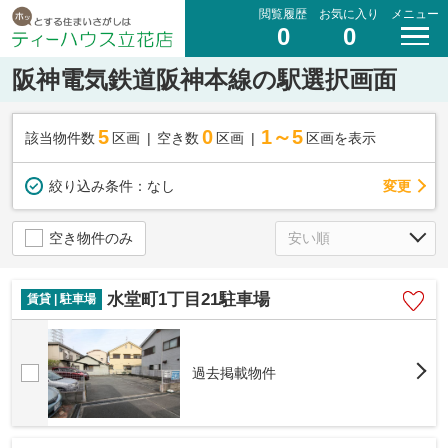
閲覧履歴
お気に入り
メニュー
0
0
阪神電気鉄道阪神本線の駅選択画面
5
0
1～5
該当物件数
区画
空き数
区画
区画を表示
変更
絞り込み条件：
なし
空き物件のみ
水堂町1丁目21駐車場
賃貸 | 駐車場
過去掲載物件