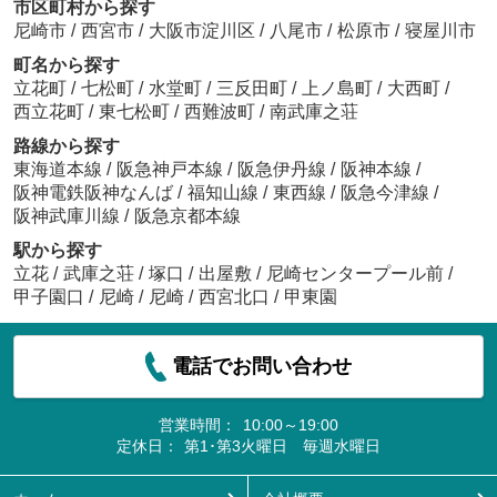
市区町村から探す
尼崎市
/
西宮市
/
大阪市淀川区
/
八尾市
/
松原市
/
寝屋川市
町名から探す
立花町
/
七松町
/
水堂町
/
三反田町
/
上ノ島町
/
大西町
/
西立花町
/
東七松町
/
西難波町
/
南武庫之荘
路線から探す
東海道本線
/
阪急神戸本線
/
阪急伊丹線
/
阪神本線
/
阪神電鉄阪神なんば
/
福知山線
/
東西線
/
阪急今津線
/
阪神武庫川線
/
阪急京都本線
駅から探す
立花
/
武庫之荘
/
塚口
/
出屋敷
/
尼崎センタープール前
/
甲子園口
/
尼崎
/
尼崎
/
西宮北口
/
甲東園
電話でお問い合わせ
営業時間：
10:00～19:00
定休日：
第1･第3火曜日 毎週水曜日