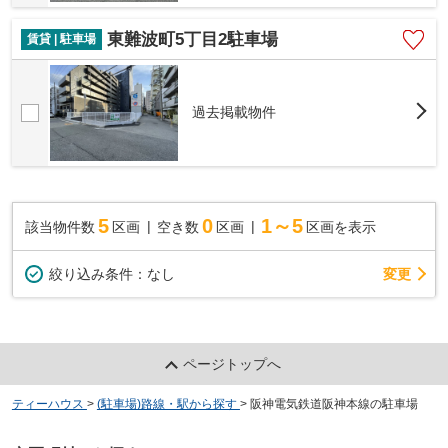
東難波町5丁目2駐車場
賃貸 | 駐車場
過去掲載物件
5
0
1～5
該当物件数
区画
空き数
区画
区画を表示
変更
絞り込み条件：
なし
ページトップへ
ティーハウス
>
(駐車場)路線・駅から探す
>
阪神電気鉄道阪神本線の駐車場