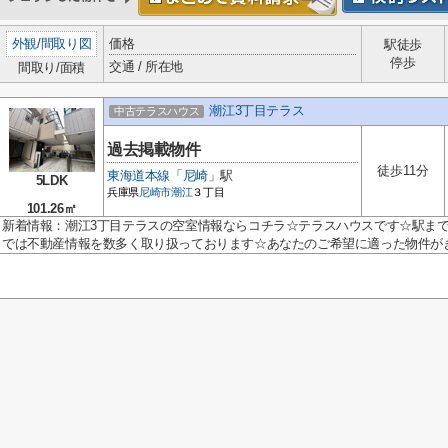
外観
/
間取り図
価格
駅徒歩
停歩
交通 / 所在地
間取り/面積
潮江3丁目テラス
中古テラスハウス
過去掲載物件
徒歩11分
東海道本線
「
尼崎
」駅
5LDK
兵庫県
尼崎市
潮江
３丁目
101.26㎡
新着情報：潮江3丁目テラスの空室情報ならコチラ☆テラスハウスです☆駅まで
では不動産情報を数多く取り扱っております☆あなたのご希望に適った物件がき.