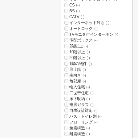
CS
(-)
BS
(-)
CATV
(-)
インターネット対応
(-)
オートロック
(-)
TVモニタ付インターホン
(-)
宅配ボックス
(-)
2階以上
(-)
10階以上
(-)
20階以上
(-)
1階の物件
(-)
最上階
(-)
南向き
(-)
角部屋
(-)
輸入住宅
(-)
二世帯住宅
(-)
床下収納
(-)
複層ガラス
(-)
自由設計対応
(-)
バス・トイレ別
(-)
フローリング
(-)
免震構造
(-)
耐震構造
(-)