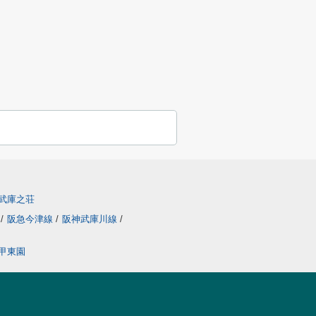
武庫之荘
線
/
阪急今津線
/
阪神武庫川線
/
甲東園