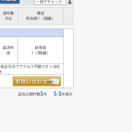
一括でチェック
築年数
構造
方位
所在階 / （階建）
築28年
鉄骨造
南
-/（3階建）
徒歩11分でアクセス可能です☆当社
..
1
1-1
該当公開件数
件
件表示