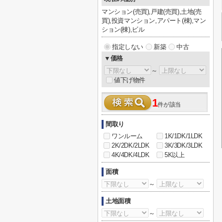
マンション(売買),戸建(売買),土地(売
買),投資マンション,アパート(棟),マン
ション(棟),ビル
指定しない
新築
中古
▼価格
～
値下げ物件
1
件が該当
間取り
ワンルーム
1K/1DK/1LDK
2K/2DK/2LDK
3K/3DK/3LDK
4K/4DK/4LDK
5K以上
面積
～
土地面積
～