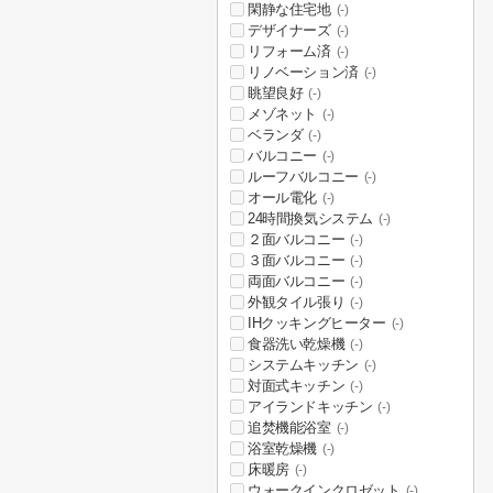
閑静な住宅地
(-)
デザイナーズ
(-)
リフォーム済
(-)
リノベーション済
(-)
眺望良好
(-)
メゾネット
(-)
ベランダ
(-)
バルコニー
(-)
ルーフバルコニー
(-)
オール電化
(-)
24時間換気システム
(-)
２面バルコニー
(-)
３面バルコニー
(-)
両面バルコニー
(-)
外観タイル張り
(-)
IHクッキングヒーター
(-)
食器洗い乾燥機
(-)
システムキッチン
(-)
対面式キッチン
(-)
アイランドキッチン
(-)
追焚機能浴室
(-)
浴室乾燥機
(-)
床暖房
(-)
ウォークインクロゼット
(-)