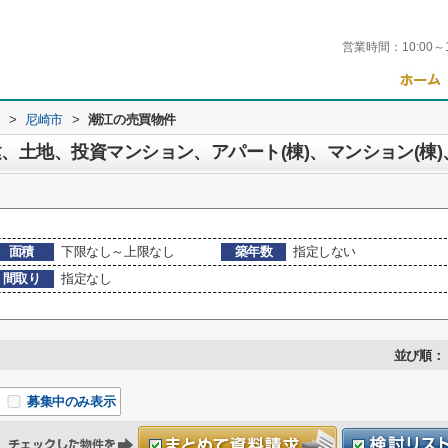
営業時間：
10:00～
す
>
尼崎市
>
潮江の売買物件
、土地、投資マンション、アパート(棟)、マンション(棟
面積
下限なし～上限なし
築年数
指定しない
間取り
指定なし
並び順：
募集中のみ表示