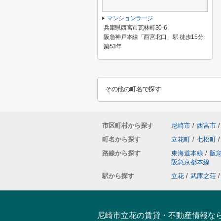
マンションラージ
兵庫県西宮市瓦林町30-6
阪急神戸本線「西宮北口」駅 徒歩15分
築53年
その他の町名で探す
市区町村から探す
尼崎市
/
西宮市
/
町名から探す
立花町
/
七松町
/
路線から探す
東海道本線
/
阪
阪急京都本線
駅から探す
立花
/
武庫之荘
/
尼崎市立花の賃貸・不動産情報な