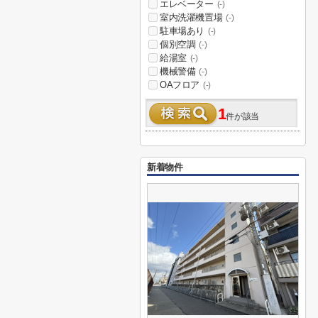
エレベーター
(-)
室内洗濯機置場
(-)
駐車場あり
(-)
個別空調
(-)
給湯室
(-)
機械警備
(-)
OAフロア
(-)
1
件が該当
新着物件