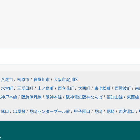
八尾市
/
松原市
/
寝屋川市
/
大阪市淀川区
水堂町
/
三反田町
/
上ノ島町
/
西立花町
/
大西町
/
東七松町
/
西難波町
/
南
急神戸本線
/
阪急伊丹線
/
阪神本線
/
阪神電鉄阪神なんば
/
福知山線
/
東西
塚口
/
出屋敷
/
尼崎センタープール前
/
甲子園口
/
尼崎
/
尼崎
/
西宮北口
/
ら