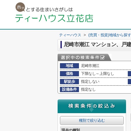
ティーハウス
>
(売買・投資)地域から探
尼崎市潮江 マンション、戸建
地域
尼崎市潮江
価格
下限なし～上限なし
駅徒歩
指定しない
設備条件
指定なし
種別で絞り込む
現在の種別