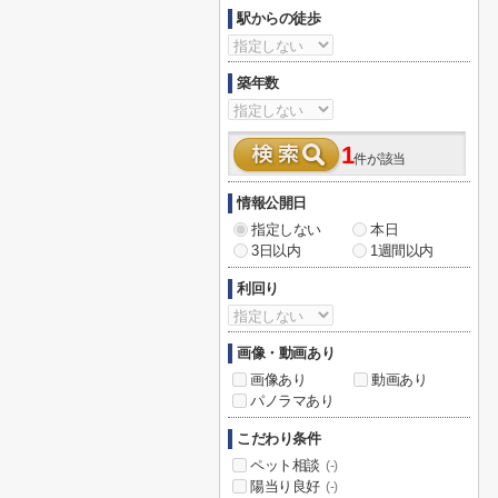
駅からの徒歩
築年数
1
件が該当
情報公開日
指定しない
本日
3日以内
1週間以内
利回り
画像・動画あり
画像あり
動画あり
パノラマあり
こだわり条件
ペット相談
(-)
陽当り良好
(-)