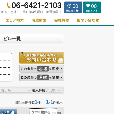
00
00
19:00
定休日：
第1･第3火曜日 毎週水曜日
)、ビル一覧
表示件数：
1
1-1
該当公開件数
件
件表示
表示中物件を