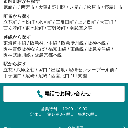
市区町村から探す
尼崎市
/
西宮市
/
大阪市淀川区
/
八尾市
/
松原市
/
寝屋川市
町名から探す
立花町
/
七松町
/
水堂町
/
三反田町
/
上ノ島町
/
大西町
/
西立花町
/
東七松町
/
西難波町
/
南武庫之荘
路線から探す
東海道本線
/
阪急神戸本線
/
阪急伊丹線
/
阪神本線
/
阪神電鉄阪神なんば
/
福知山線
/
東西線
/
阪急今津線
/
阪神武庫川線
/
阪急京都本線
駅から探す
立花
/
武庫之荘
/
塚口
/
出屋敷
/
尼崎センタープール前
/
甲子園口
/
尼崎
/
尼崎
/
西宮北口
/
甲東園
電話でお問い合わせ
営業時間：
10:00～19:00
定休日：
第1･第3火曜日 毎週水曜日
ホーム
会社概要