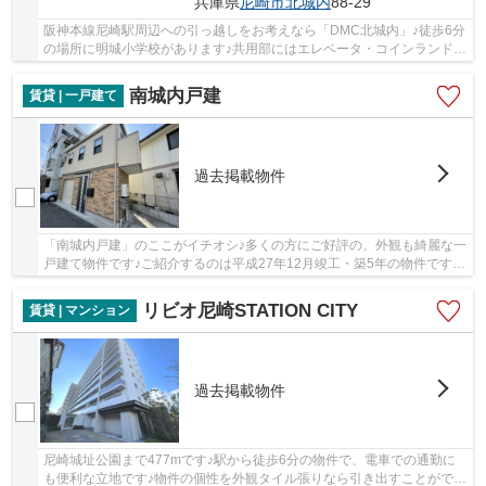
兵庫県
尼崎市
北城内
88-29
阪神本線尼崎駅周辺への引っ越しをお考えなら「DMC北城内」♪徒歩6分
の場所に明城小学校があります♪共用部にはエレベータ・コインランドリ
ーなどが揃っており、とても充実しています♪阪...
南城内戸建
賃貸 | 一戸建て
過去掲載物件
「南城内戸建」のここがイチオシ♪多くの方にご好評の、外観も綺麗な一
戸建て物件です♪ご紹介するのは平成27年12月竣工・築5年の物件です♪
自宅にオシャレさをお求めなら、外観タイル張...
リビオ尼崎STATION CITY
賃貸 | マンション
過去掲載物件
尼崎城址公園まで477mです♪駅から徒歩6分の物件で、電車での通勤に
も便利な立地です♪物件の個性を外観タイル張りなら引き出すことができ