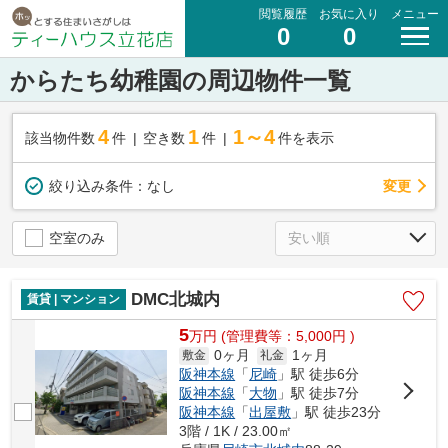
閲覧履歴
お気に入り
メニュー
0
0
からたち幼稚園の周辺物件一覧
4
1
1～4
該当物件数
件
空き数
件
件を表示
変更
絞り込み条件：
なし
空室のみ
DMC北城内
賃貸 | マンション
5
万
円
(管理費等：5,000円 )
0ヶ月
1ヶ月
敷金
礼金
阪神本線
「
尼崎
」駅 徒歩6分
阪神本線
「
大物
」駅 徒歩7分
阪神本線
「
出屋敷
」駅 徒歩23分
3階 / 1K / 23.00㎡