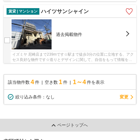
ます♪地上11階建てで景色も良く、多数のお問い...
ハイツサンシャイン
賃貸 | マンション
過去掲載物件
イズミヤ 尼崎店まで239mです☆駅まで徒歩3分の位置に立地する、アク
セス良好な物件です☆造りとデザインに関して、自信をもって情報を提
供できるマンションです☆こちらはエレベーター付...
4
1
1～4
該当物件数
件
空き数
件
件を表示
変更
絞り込み条件：
なし
ページトップへ