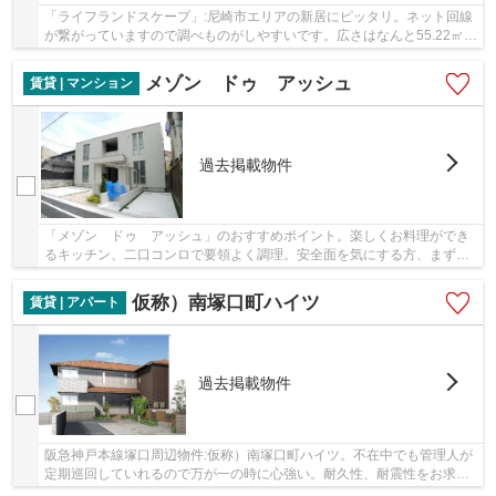
「ライフランドスケープ」:尼崎市エリアの新居にピッタリ。ネット回線
が繋がっていますので調べものがしやすいです。広さはなんと55.22㎡。
単身の方からファミリーにまでお勧めの月8.2...
メゾン ドゥ アッシュ
賃貸 | マンション
過去掲載物件
「メゾン ドゥ アッシュ」のおすすめポイント。楽しくお料理ができ
るキッチン、二口コンロで要領よく調理。安全面を気にする方、まずは
鉄骨造をご検討されてみませんか。しっかりと...
仮称）南塚口町ハイツ
賃貸 | アパート
過去掲載物件
阪急神戸本線塚口周辺物件:仮称）南塚口町ハイツ。不在中でも管理人が
定期巡回していれるので万が一の時に心強い。耐久性、耐震性をお求め
の方は、軽量鉄骨がお勧めです。【完成間近】...