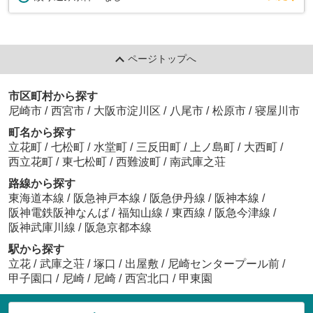
ページトップへ
市区町村から探す
尼崎市
/
西宮市
/
大阪市淀川区
/
八尾市
/
松原市
/
寝屋川市
町名から探す
立花町
/
七松町
/
水堂町
/
三反田町
/
上ノ島町
/
大西町
/
西立花町
/
東七松町
/
西難波町
/
南武庫之荘
路線から探す
東海道本線
/
阪急神戸本線
/
阪急伊丹線
/
阪神本線
/
阪神電鉄阪神なんば
/
福知山線
/
東西線
/
阪急今津線
/
阪神武庫川線
/
阪急京都本線
駅から探す
立花
/
武庫之荘
/
塚口
/
出屋敷
/
尼崎センタープール前
/
甲子園口
/
尼崎
/
尼崎
/
西宮北口
/
甲東園