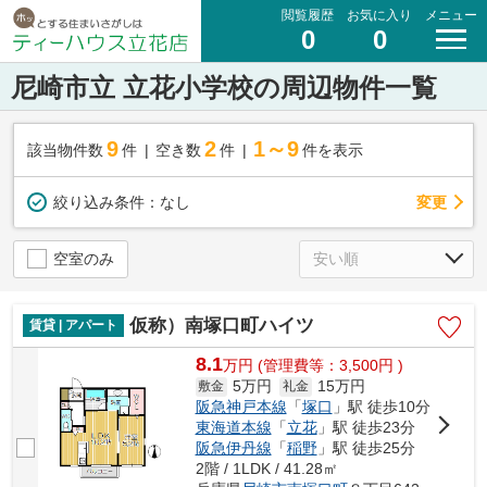
閲覧履歴
お気に入り
メニュー
0
0
尼崎市立 立花小学校の周辺物件一覧
9
2
1～9
該当物件数
件
空き数
件
件を表示
変更
絞り込み条件：
なし
空室のみ
仮称）南塚口町ハイツ
賃貸 | アパート
8.1
万
円
(管理費等：3,500円 )
5万円
15万円
敷金
礼金
阪急神戸本線
「
塚口
」駅 徒歩10分
東海道本線
「
立花
」駅 徒歩23分
阪急伊丹線
「
稲野
」駅 徒歩25分
2階 / 1LDK / 41.28㎡