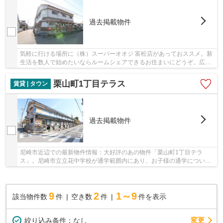
過去掲載物件
気軽に行ける場所に（株）スーパーオオジ 富松店があっておススメ。新
生活を数人で始めたいならルームシェアできるお住まいにどうぞ。広さ
はなんと30㎡。昔ながらの木造建築が最近のお...
栗山町1丁目テラス
賃貸 | タウン
過去掲載物件
尼崎市近辺での最新物件情報：大好評のあの物件「栗山町1丁目テラ
ス」。尼崎市立立花中学校が通学範囲内にあり、お子様の通学について
考えている方にもおすすめです！みんなでワイワイ...
9
2
1～9
該当物件数
件
空き数
件
件を表示
変更
絞り込み条件：
なし