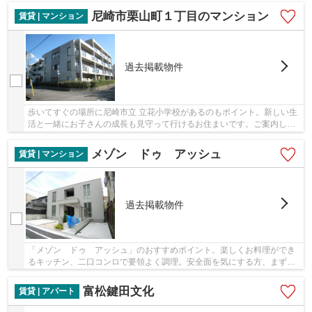
尼崎市栗山町１丁目のマンション
賃貸 | マンション
過去掲載物件
歩いてすぐの場所に尼崎市立 立花小学校があるのもポイント。新しい生
活と一緒にお子さんの成長も見守って行けるお住まいです。ご案内して
いるペット可能物件はペット好きに喜ばれる設...
メゾン ドゥ アッシュ
賃貸 | マンション
過去掲載物件
「メゾン ドゥ アッシュ」のおすすめポイント。楽しくお料理ができ
るキッチン、二口コンロで要領よく調理。安全面を気にする方、まずは
鉄骨造をご検討されてみませんか。しっかりと...
富松鍵田文化
賃貸 | アパート