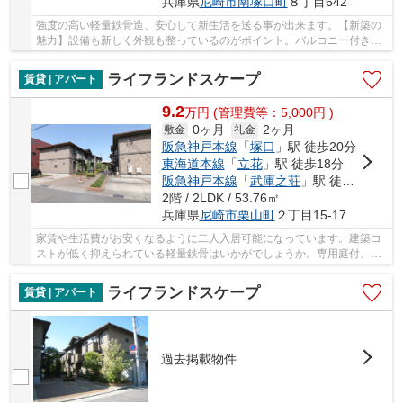
兵庫県
尼崎市
南塚口町
８丁目642
強度の高い軽量鉄骨造、安心して新生活を送る事が出来ます。【新築の
魅力】設備も新しく外観も整っているのがポイント。バルコニー付きの
物件でガーデニングを楽しんでませんか。閑静...
ライフランドスケープ
賃貸 | アパート
9.2
万
円
(管理費等：5,000円 )
0ヶ月
2ヶ月
敷金
礼金
阪急神戸本線
「
塚口
」駅 徒歩20分
東海道本線
「
立花
」駅 徒歩18分
阪急神戸本線
「
武庫之荘
」駅 徒歩22分
2階 / 2LDK / 53.76㎡
兵庫県
尼崎市
栗山町
２丁目15-17
家賃や生活費がお安くなるように二人入居可能になっています。建築コ
ストが低く抑えられている軽量鉄骨はいかがでしょうか。専用庭付、植
物を育てたりもでき、楽しみが広がります。衛...
ライフランドスケープ
賃貸 | アパート
過去掲載物件