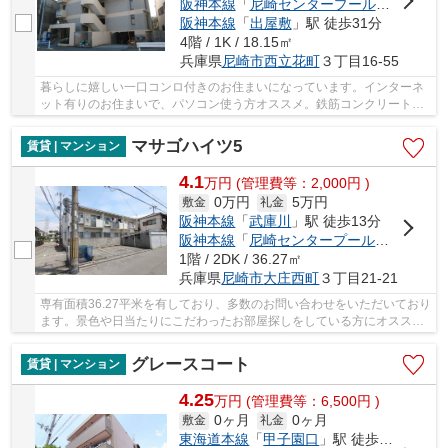
阪神本線
「
尼崎センタープール前
」駅 徒歩
阪神本線
「
出屋敷
」駅 徒歩31分
4階 / 1K / 18.15㎡
兵庫県
尼崎市
西立花町
３丁目16-55
暮らしに嬉しい一口コンロ付きのお住まいになっています。インターネ
ット有りのお住まいで、パソコン使う方オススメ。鉄筋コンクリート構
造なので震災や火災の際にも信頼性があります...
マサゴハイツ5
賃貸 | マンション
4.1
万
円
(管理費等：2,000円 )
0万円
5万円
敷金
礼金
阪神本線
「
武庫川
」駅 徒歩13分
阪神本線
「
尼崎センタープール前
」駅 徒歩
1階 / 2DK / 36.27㎡
兵庫県
尼崎市
大庄西町
３丁目21-21
専有面積36.27平米を有しており、多数のお問い合わせをいただいており
ます。景色や日当たりにこだわったお部屋探しをしている方にオススメ
の物件を提供します。費用抑えめで、綺麗な室...
グレースコート
賃貸 | マンション
4.25
万
円
(管理費等：6,500円 )
0ヶ月
0ヶ月
敷金
礼金
東海道本線
「
甲子園口
」駅 徒歩21分