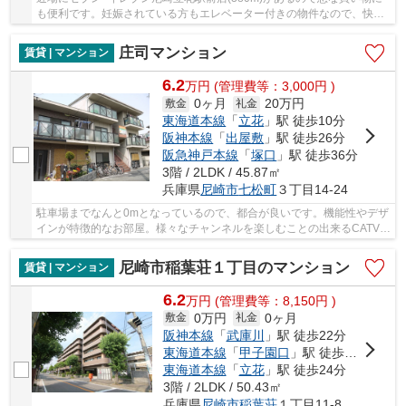
も便利です。妊娠されている方もエレベーター付きの物件なので、快適
に暮らすことができます。CATVは様々な番組を楽...
庄司マンション
賃貸 | マンション
6.2
万
円
(管理費等：3,000円 )
0ヶ月
20万円
敷金
礼金
東海道本線
「
立花
」駅 徒歩10分
阪神本線
「
出屋敷
」駅 徒歩26分
阪急神戸本線
「
塚口
」駅 徒歩36分
3階 / 2LDK / 45.87㎡
兵庫県
尼崎市
七松町
３丁目14-24
駐車場までなんと0mとなっているので、都合が良いです。機能性やデザ
インが特徴的なお部屋。様々なチャンネルを楽しむことの出来るCATV対
応のマンションです。駐輪場付きの当物件なら...
尼崎市稲葉荘１丁目のマンション
賃貸 | マンション
6.2
万
円
(管理費等：8,150円 )
0万円
0ヶ月
敷金
礼金
阪神本線
「
武庫川
」駅 徒歩22分
東海道本線
「
甲子園口
」駅 徒歩20分
東海道本線
「
立花
」駅 徒歩24分
3階 / 2LDK / 50.43㎡
兵庫県
尼崎市
稲葉荘
１丁目11-8