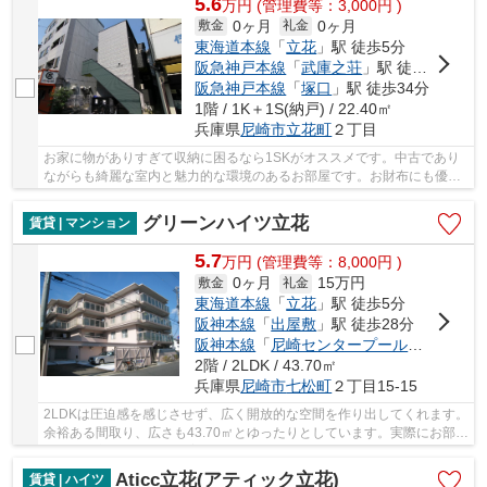
5.6
万
円
(管理費等：3,000円 )
0ヶ月
0ヶ月
敷金
礼金
東海道本線
「
立花
」駅 徒歩5分
阪急神戸本線
「
武庫之荘
」駅 徒歩20分
阪急神戸本線
「
塚口
」駅 徒歩34分
1階 / 1K＋1S(納戸) / 22.40㎡
兵庫県
尼崎市
立花町
２丁目
お家に物がありすぎて収納に困るなら1SKがオススメです。中古であり
ながらも綺麗な室内と魅力的な環境のあるお部屋です。お財布にも優し
い、照明要らずの明るい物件となっています。快...
グリーンハイツ立花
賃貸 | マンション
5.7
万
円
(管理費等：8,000円 )
0ヶ月
15万円
敷金
礼金
東海道本線
「
立花
」駅 徒歩5分
阪神本線
「
出屋敷
」駅 徒歩28分
阪神本線
「
尼崎センタープール前
」駅 徒歩
2階 / 2LDK / 43.70㎡
兵庫県
尼崎市
七松町
２丁目15-15
2LDKは圧迫感を感じさせず、広く開放的な空間を作り出してくれます。
余裕ある間取り、広さも43.70㎡とゆったりとしています。実際にお部屋
が見たい方、こちらはご案内可能です。入り口...
Aticc立花(アティック立花)
賃貸 | ハイツ