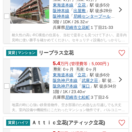
東海道本線
「
立花
」駅 徒歩5分
阪神本線
「
出屋敷
」駅 徒歩28分
阪神本線
「
尼崎センタープール前
」駅 徒歩
3階 / 1DK / 26.32㎡
兵庫県
尼崎市
立花町
１丁目21-33
耐久性の高いRC構造の住居を、当社で是非とも見つけて下さい。是非内
見時に使い勝手を確かめてください。セキュリティ設備がしっかりして
いるマンション物件です。家具なども配置しや...
リープラス立花
賃貸 | マンション
5.4
万
円
(管理費等：5,000円 )
0ヶ月
0ヶ月
敷金
礼金
東海道本線
「
立花
」駅 徒歩6分
阪急神戸本線
「
武庫之荘
」駅 徒歩32分
阪急神戸本線
「
塚口
」駅 徒歩34分
1階 / 1K / 23.40㎡
兵庫県
尼崎市
七松町
３丁目2-5
地震の時に心強い鉄骨造物件。空き部屋のため急なお引越しでも大丈
夫。室内設備や機能性にこだわったマンション物件です。バルコニーか
ら外を眺めることの出来る、ステキな物件です。C...
Ａｔｔｉｃ立花(アティック立花)
賃貸 | ハイツ