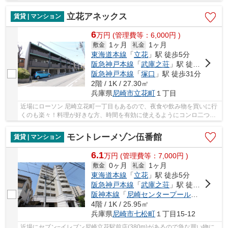
す。味わい深い赴きある物件。外装にこだわった...
立花アネックス
賃貸 | マンション
6
万
円
(管理費等：6,000円 )
1ヶ月
1ヶ月
敷金
礼金
東海道本線
「
立花
」駅 徒歩5分
阪急神戸本線
「
武庫之荘
」駅 徒歩27分
阪急神戸本線
「
塚口
」駅 徒歩31分
2階 / 1K / 27.30㎡
兵庫県
尼崎市
立花町
１丁目
近場にローソン 尼崎立花町一丁目もあるので、夜食や飲み物を買いに行
くのも楽々！料理が好きな方、時間を有効に使えるようにコンロ二つ使
えます♪機能性やデザインが特徴的なお部屋☆BS...
モントレーメゾン伍番館
賃貸 | マンション
6.1
万
円
(管理費等：7,000円 )
0ヶ月
1ヶ月
敷金
礼金
東海道本線
「
立花
」駅 徒歩5分
阪急神戸本線
「
武庫之荘
」駅 徒歩30分
阪神本線
「
尼崎センタープール前
」駅 徒歩
4階 / 1K / 25.95㎡
兵庫県
尼崎市
七松町
１丁目15-12
近場にセブン−イレブン尼崎立花駅前店(380m)があるので急な買い物に