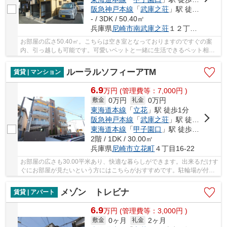
阪急神戸本線
「
武庫之荘
」駅 徒歩25分
- / 3DK / 50.40㎡
兵庫県
尼崎市
南武庫之荘
１２丁目21-7
お部屋の広さ50.40㎡。こちらは空き室となっておりますのですぐの案
内、引っ越しも可能です。可愛いペットと一緒に生活できるペット相談
の物件はこちらです。お掃除も快適な、フローリ...
ルーラルソフィーアTM
賃貸 | マンション
6.9
万
円
(管理費等：7,000円 )
0万円
0万円
敷金
礼金
東海道本線
「
立花
」駅 徒歩1分
阪急神戸本線
「
武庫之荘
」駅 徒歩22分
東海道本線
「
甲子園口
」駅 徒歩37分
2階 / 1DK / 30.00㎡
兵庫県
尼崎市
立花町
４丁目16-22
お部屋の広さも30.00平米あり、快適な暮らしができます。出来るだけす
ぐにお部屋が見たいという方にはこちらがおすすめです。駐輪場が付い
ているこのマンションは自転車を安心して置け...
メゾン トレビナ
賃貸 | アパート
6.9
万
円
(管理費等：3,000円 )
0ヶ月
2ヶ月
敷金
礼金