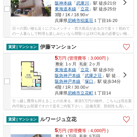
阪神本線
「
武庫川
」駅 徒歩21分
東海道本線
「
立花
」駅 徒歩25分
3階 / 1K / 18.90㎡
兵庫県
尼崎市
稲葉荘
１丁目16-20
日々の買い物も近くにグルメシティ・西大島店があるので楽々！初めて
の一人暮らしで料理も楽しみたいなら間取りは1K◎礼金の必要ない物件
となっており、経済的にも嬉しく好評です♪お洗...
伊藤マンション
賃貸 | マンション
5
万
円
(管理費等：3,000円 )
1ヶ月
2ヶ月
敷金
礼金
東海道本線
「
立花
」駅 徒歩3分
阪急神戸本線
「
武庫之荘
」駅 徒歩24分
阪急神戸本線
「
塚口
」駅 徒歩34分
4階 / 1R / 30.00㎡
兵庫県
尼崎市
立花町
１丁目14
引っ越し費用も抑えることの出来る、家賃5万円の物件。こちらは現在案
内可能なお部屋ですので是非ご内覧下さい。設備充実、防犯性も高いお
すすめのマンション物件です。日差しが入る物...
ルワージュ立花
賃貸 | マンション
5
万
円
(管理費等：4,000円 )
1万円
5万円
敷金
礼金