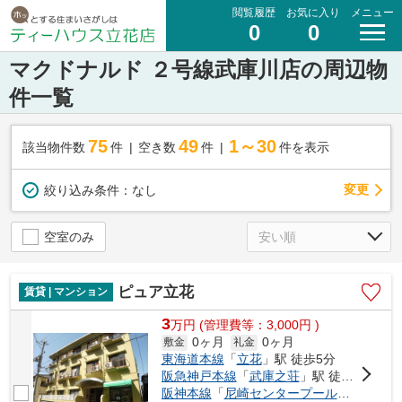
閲覧履歴
お気に入り
メニュー
0
0
マクドナルド ２号線武庫川店の周辺物
件一覧
75
49
1～30
該当物件数
件
空き数
件
件を表示
変更
絞り込み条件：
なし
空室のみ
ピュア立花
賃貸 | マンション
3
万
円
(管理費等：3,000円 )
0ヶ月
0ヶ月
敷金
礼金
東海道本線
「
立花
」駅 徒歩5分
阪急神戸本線
「
武庫之荘
」駅 徒歩29分
阪神本線
「
尼崎センタープール前
」駅 徒歩