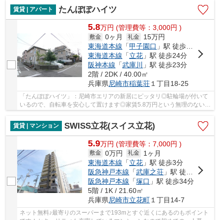
たんぽぽハイツ
賃貸 | アパート
5.8
万
円
(管理費等：3,000円 )
0ヶ月
15万円
敷金
礼金
東海道本線
「
甲子園口
」駅 徒歩21分
東海道本線
「
立花
」駅 徒歩24分
阪神本線
「
武庫川
」駅 徒歩23分
2階 / 2DK / 40.00㎡
兵庫県
尼崎市
稲葉荘
１丁目18-25
「たんぽぽハイツ」：尼崎市エリアの新居にピッタリ◎駐輪場が付いて
いるので、自転車を安心して置けます◎家賃5.8万円という無理のない価
格にも関わらず、住み心地も良い物件です◎こち...
SWISS立花(スイス立花)
賃貸 | マンション
5.9
万
円
(管理費等：7,000円 )
0万円
1ヶ月
敷金
礼金
東海道本線
「
立花
」駅 徒歩3分
阪急神戸本線
「
武庫之荘
」駅 徒歩24分
阪急神戸本線
「
塚口
」駅 徒歩34分
5階 / 1K / 21.60㎡
兵庫県
尼崎市
立花町
１丁目14-7
ネット無料♪最寄りのスーパーまで193mとすぐ近くにあるのもポイント