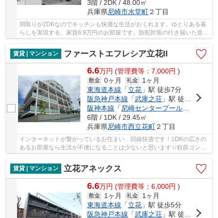
3階 / 2DK / 48.00㎡
兵庫県
尼崎市
水堂町
２丁目
間取りが2DKなのでキッチンも快適な生活がおくれます。ゆとりある暮
らしを実現する、家賃6.9万円のお部屋です。防犯対策の行き届いた造り
がポイント。マンションの陽当りも良く、昼間...
ファーストエフレシア立花II
賃貸 | マンション
6.6
万
円
(管理費等：7,000円 )
0ヶ月
1ヶ月
敷金
礼金
東海道本線
「
立花
」駅 徒歩7分
阪急神戸本線
「
武庫之荘
」駅 徒歩29分
阪神本線
「
尼崎センタープール前
」駅 徒歩
6階 / 1DK / 29.45㎡
兵庫県
尼崎市
西立花町
２丁目
インターネットが繋がっているお住まい、回線快適です！1DKの広さの
あるお部屋なら生活が不便になることは少ないと思います☆鉄筋コンク
リートで作られた物件は耐火性が非常に高いです...
立花アネックス
賃貸 | マンション
6.6
万
円
(管理費等：6,000円 )
1ヶ月
1ヶ月
敷金
礼金
東海道本線
「
立花
」駅 徒歩5分
阪急神戸本線
「
武庫之荘
」駅 徒歩27分