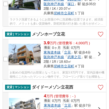
阪急神戸本線
「
塚口
」駅 徒歩35分
2階 / 1K / 20.07㎡
兵庫県
尼崎市
立花町
１丁目
ラクラク洗濯できるようにお部屋の中に洗濯機が設置できます。経済面
的で、メリットも多い賃貸物件。防犯対策の行き届いた造りがポイン
ト。映画なども楽しめるCATV対応の物件となって...
メゾンホープ立花
賃貸 | マンション
3.9
万
円
(管理費等：4,000円 )
0ヶ月
0万円
敷金
礼金
東海道本線
「
立花
」駅 徒歩4分
阪急神戸本線
「
武庫之荘
」駅 徒歩20分
2階 / 1R / 18.60㎡
兵庫県
尼崎市
立花町
４丁目
お勧めの低賃料のお部屋となっており、家賃3.9万円です。室内設備や機
能性にこだわったマンション物件です。フローリング張りでお掃除も快
適な物件となっています。併設された駐輪場も...
ダイドーメゾン立花西
賃貸 | マンション
4
万
円
(管理費等：- )
0万円
0万円
敷金
礼金
東海道本線
「
立花
」駅 徒歩7分