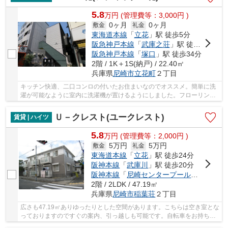
5.8
万
円
(管理費等：3,000円 )
0ヶ月
0ヶ月
敷金
礼金
東海道本線
「
立花
」駅 徒歩5分
阪急神戸本線
「
武庫之荘
」駅 徒歩20分
阪急神戸本線
「
塚口
」駅 徒歩34分
2階 / 1K＋1S(納戸) / 22.40㎡
兵庫県
尼崎市
立花町
２丁目
キッチン快適、二口コンロの付いたお住まいなのでオススメ。簡単に洗
濯が可能なように室内に洗濯機が置けるようにしました。フローリング
張りの物件は、自然の風合いが魅力的です。エ...
Ｕ－クレスト(ユークレスト)
賃貸 | ハイツ
5.8
万
円
(管理費等：2,000円 )
5万円
5万円
敷金
礼金
東海道本線
「
立花
」駅 徒歩24分
阪神本線
「
武庫川
」駅 徒歩20分
阪神本線
「
尼崎センタープール前
」駅 徒歩
2階 / 2LDK / 47.19㎡
兵庫県
尼崎市
稲葉荘
２丁目
広さも47.19㎡ありゆったりとした空間があります。こちらは空き室とな
っておりますのですぐの案内、引っ越しも可能です。自転車をお持ちの
方には必要不可欠な駐輪場もございます。健康...