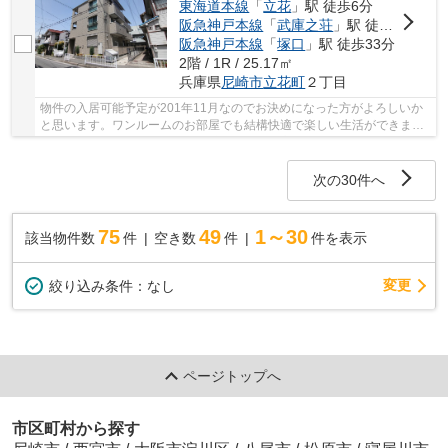
東海道本線
「
立花
」駅 徒歩6分
阪急神戸本線
「
武庫之荘
」駅 徒歩22分
阪急神戸本線
「
塚口
」駅 徒歩33分
2階 / 1R / 25.17㎡
兵庫県
尼崎市
立花町
２丁目
物件の入居可能予定が201年11月なのでお決めになった方がよろしいか
と思います。ワンルームのお部屋でも結構快適で楽しい生活ができま
す。賢く選ぶならおススメの賃貸物件。住み心地が...
次の30件へ
75
49
1～30
該当物件数
件
空き数
件
件を表示
変更
絞り込み条件：
なし
ページトップへ
市区町村から探す