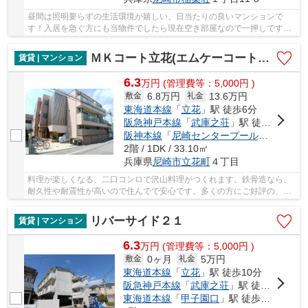
昼間は照明要らずの生活環境が嬉しい、日当たりの良いマンションで
す！入居を急ぐ方にも当物件でしたら現在空き部屋なので一押しです！
自分好みの外観で選びたい方、鉄筋コンクリート...
ＭＫコート立花(エムケーコート立花)
賃貸 | マンション
6.3
万
円
(管理費等：5,000円 )
6.8万円
13.6万円
敷金
礼金
東海道本線
「
立花
」駅 徒歩6分
阪急神戸本線
「
武庫之荘
」駅 徒歩20分
阪神本線
「
尼崎センタープール前
」駅 徒歩
2階 / 1DK / 33.10㎡
兵庫県
尼崎市
立花町
４丁目
料理が楽しくなる、二口コンロで沢山料理がつくれます。鉄骨造なら、
耐久性や耐震性が高いので住んでで安心です。多くの方にご好評の、清
潔感のある室内が魅力的な賃貸物件です。家具...
リバーサイド２１
賃貸 | マンション
6.3
万
円
(管理費等：5,000円 )
0ヶ月
5万円
敷金
礼金
東海道本線
「
立花
」駅 徒歩10分
阪急神戸本線
「
武庫之荘
」駅 徒歩17分
東海道本線
「
甲子園口
」駅 徒歩28分