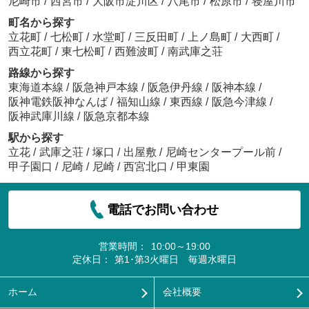
尼崎市
/
西宮市
/
大阪市淀川区
/
八尾市
/
松原市
/
寝屋川市
町名から探す
立花町
/
七松町
/
水堂町
/
三反田町
/
上ノ島町
/
大西町
/
西立花町
/
東七松町
/
西難波町
/
南武庫之荘
路線から探す
東海道本線
/
阪急神戸本線
/
阪急伊丹線
/
阪神本線
/
阪神電鉄阪神なんば
/
福知山線
/
東西線
/
阪急今津線
/
阪神武庫川線
/
阪急京都本線
駅から探す
立花
/
武庫之荘
/
塚口
/
出屋敷
/
尼崎センタープール前
/
甲子園口
/
尼崎
/
尼崎
/
西宮北口
/
甲東園
電話でお問い合わせ
営業時間：
10:00～19:00
定休日：
第1･第3火曜日 毎週水曜日
ホーム
会社概要