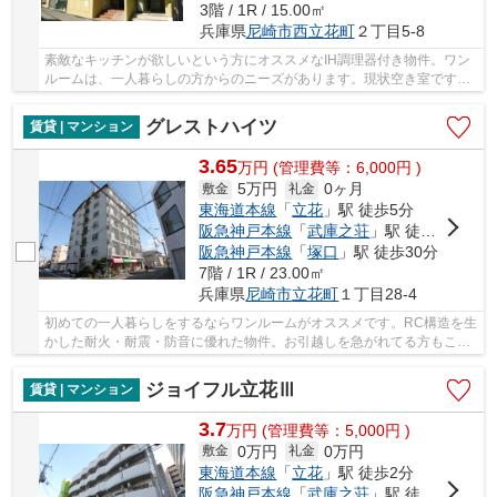
3階 / 1R / 15.00㎡
兵庫県
尼崎市
西立花町
２丁目5-8
素敵なキッチンが欲しいという方にオススメなIH調理器付き物件。ワン
ルームは、一人暮らしの方からのニーズがあります。現状空き室ですの
で、即内見も可能。駐輪場も併設されているの...
グレストハイツ
賃貸 | マンション
3.65
万
円
(管理費等：6,000円 )
5万円
0ヶ月
敷金
礼金
東海道本線
「
立花
」駅 徒歩5分
阪急神戸本線
「
武庫之荘
」駅 徒歩25分
阪急神戸本線
「
塚口
」駅 徒歩30分
7階 / 1R / 23.00㎡
兵庫県
尼崎市
立花町
１丁目28-4
初めての一人暮らしをするならワンルームがオススメです。RC構造を生
かした耐火・耐震・防音に優れた物件。お引越しを急がれてる方もこち
らは空き部屋ですので案内できます。駐輪場付...
ジョイフル立花Ⅲ
賃貸 | マンション
3.7
万
円
(管理費等：5,000円 )
0万円
0万円
敷金
礼金
東海道本線
「
立花
」駅 徒歩2分
阪急神戸本線
「
武庫之荘
」駅 徒歩20分