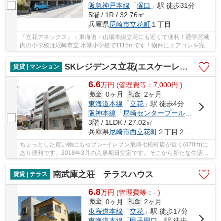
阪急神戸本線
「
塚口
」駅 徒歩31分
5階 / 1R / 32.76㎡
兵庫県
尼崎市
立花町
１丁目
『立花アネックス』：東海道・山陽本線立花にも近くて便利！通学区域
内の小学校は尼崎市立 水堂小学校で1115mです！物件にエアコンを完備
しているので、快適に生活できます！バルコニ...
SKレジデンス立花(エスケーレジデンスタチバナ)
賃貸 | マンション
6.6
万
円
(管理費等：7,000円 )
0ヶ月
2ヶ月
敷金
礼金
東海道本線
「
立花
」駅 徒歩4分
阪神本線
「
尼崎センタープール前
」駅 徒歩
3階 / 1LDK / 27.02㎡
兵庫県
尼崎市
西立花町
２丁目２－１２
ちょっとした買い物にもセブン−イレブン尼崎七松町店が近く(470m)に
あり便利です。2018年3月の入居期日指定です。そこから新たな生活が
始まります。新築物件で、順風満帆な新生活を送...
南武庫之荘 テラスハウス
賃貸 | テラス
6.8
万
円
(管理費等：- )
0ヶ月
2ヶ月
敷金
礼金
東海道本線
「
立花
」駅 徒歩17分
東海道本線
「
甲子園口
」駅 徒歩23分