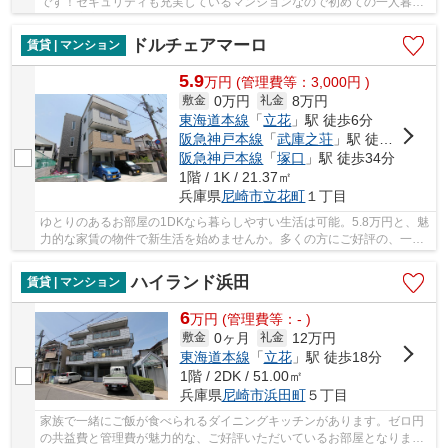
です！セキュリティも充実しているマンションなので初めての一人暮ら
しでも安心です！自慢の自転車はあるけど置き場...
ドルチェアマーロ
賃貸 | マンション
5.9
万
円
(管理費等：3,000円 )
0万円
8万円
敷金
礼金
東海道本線
「
立花
」駅 徒歩6分
阪急神戸本線
「
武庫之荘
」駅 徒歩31分
阪急神戸本線
「
塚口
」駅 徒歩34分
1階 / 1K / 21.37㎡
兵庫県
尼崎市
立花町
１丁目
ゆとりのあるお部屋の1DKなら暮らしやすい生活は可能。5.8万円と、魅
力的な家賃の物件で新生活を始めませんか。多くの方にご好評の、一押
しのバルコニー物件となっています。契約のみ...
ハイランド浜田
賃貸 | マンション
6
万
円
(管理費等：- )
0ヶ月
12万円
敷金
礼金
東海道本線
「
立花
」駅 徒歩18分
1階 / 2DK / 51.00㎡
兵庫県
尼崎市
浜田町
５丁目
家族で一緒にご飯が食べられるダイニングキッチンがあります。ゼロ円
の共益費と管理費が魅力的な、ご好評いただいているお部屋となりま