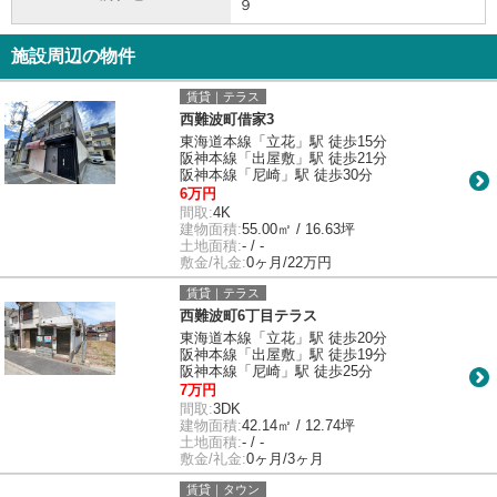
９
施設周辺の物件
賃貸｜テラス
西難波町借家3
東海道本線「立花」駅 徒歩15分
阪神本線「出屋敷」駅 徒歩21分
阪神本線「尼崎」駅 徒歩30分
6万円
間取:
4K
建物面積:
55.00㎡ / 16.63坪
土地面積:
- / -
敷金/礼金:
0ヶ月/22万円
賃貸｜テラス
西難波町6丁目テラス
東海道本線「立花」駅 徒歩20分
阪神本線「出屋敷」駅 徒歩19分
阪神本線「尼崎」駅 徒歩25分
7万円
間取:
3DK
建物面積:
42.14㎡ / 12.74坪
土地面積:
- / -
敷金/礼金:
0ヶ月/3ヶ月
賃貸｜タウン