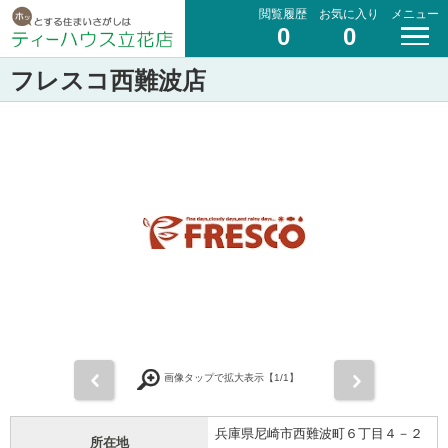
閲覧履歴
お気に入り
メニュー
0
0
フレスコ西難波店
前
次
画像タップで拡大表示【
1
/1】
兵庫県尼崎市西難波町６丁目４－２
所在地