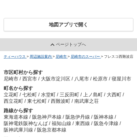
地図アプリで開く
ページトップへ
ティーハウス
>
周辺施設案内
>
尼崎市
>
尼崎市のスーパー
>
フレスコ西難波店
市区町村から探す
尼崎市
/
西宮市
/
大阪市淀川区
/
八尾市
/
松原市
/
寝屋川市
町名から探す
立花町
/
七松町
/
水堂町
/
三反田町
/
上ノ島町
/
大西町
/
西立花町
/
東七松町
/
西難波町
/
南武庫之荘
路線から探す
東海道本線
/
阪急神戸本線
/
阪急伊丹線
/
阪神本線
/
阪神電鉄阪神なんば
/
福知山線
/
東西線
/
阪急今津線
/
阪神武庫川線
/
阪急京都本線