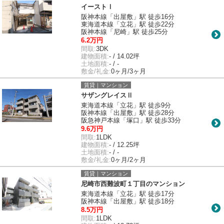
イーストⅠ
阪神本線「出屋敷」駅 徒歩16分
東海道本線「立花」駅 徒歩22分
阪神本線「尼崎」駅 徒歩25分
6.2万円
間取:
3DK
建物面積:
- / 14.02坪
土地面積:
- / -
敷金/礼金:
0ヶ月/3ヶ月
賃貸｜マンション
サザングレイスⅡ
東海道本線「立花」駅 徒歩9分
阪神本線「出屋敷」駅 徒歩28分
阪急神戸本線「塚口」駅 徒歩33分
9.6万円
間取:
1LDK
建物面積:
- / 12.25坪
土地面積:
- / -
敷金/礼金:
0ヶ月/2ヶ月
賃貸｜マンション
尼崎市西難波町１丁目のマンション
東海道本線「立花」駅 徒歩17分
阪神本線「出屋敷」駅 徒歩18分
8.5万円
間取:
1LDK