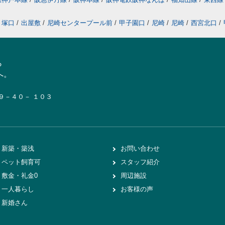
塚口
/
出屋敷
/
尼崎センタープール前
/
甲子園口
/
尼崎
/
尼崎
/
西宮北口
/
ら
へ。
１９－４０－ １０３
新築・築浅
お問い合わせ
ペット飼育可
スタッフ紹介
敷金・礼金0
周辺施設
一人暮らし
お客様の声
新婚さん