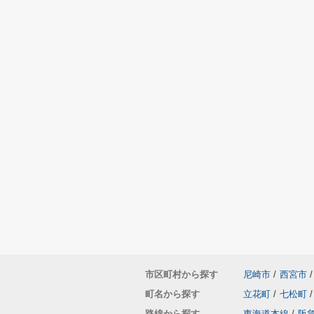
市区町村から探す
尼崎市
/
西宮市
/
町名から探す
立花町
/
七松町
/
路線から探す
東海道本線
/
阪