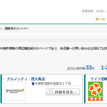
営業時間：
10:00～
>
尼崎市のスーパー
※物件情報の周辺施設紹介のページであり、各店舗への問い合わせは当社では
33
1-
該当公開件数
件
グルメシティ・西大島店
ライフ尼
兵庫県尼崎市稲葉荘１丁目