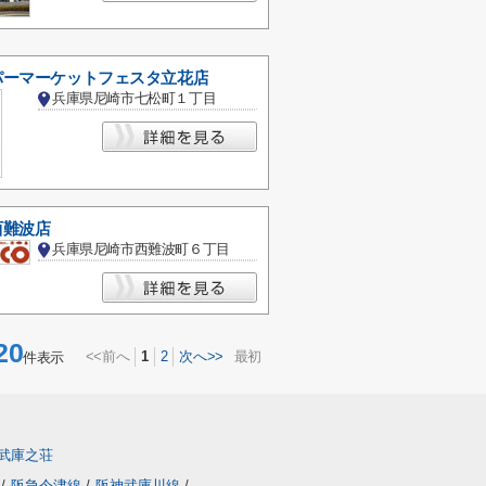
パーマーケットフェスタ立花店
兵庫県尼崎市七松町１丁目
西難波店
兵庫県尼崎市西難波町６丁目
20
<<前へ
1
2
次へ>>
最初
件表示
武庫之荘
線
/
阪急今津線
/
阪神武庫川線
/