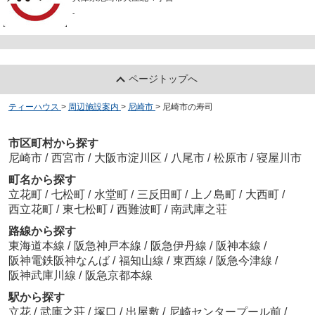
-
ページトップへ
ティーハウス
>
周辺施設案内
>
尼崎市
>
尼崎市の寿司
市区町村から探す
尼崎市
/
西宮市
/
大阪市淀川区
/
八尾市
/
松原市
/
寝屋川市
町名から探す
立花町
/
七松町
/
水堂町
/
三反田町
/
上ノ島町
/
大西町
/
西立花町
/
東七松町
/
西難波町
/
南武庫之荘
路線から探す
東海道本線
/
阪急神戸本線
/
阪急伊丹線
/
阪神本線
/
阪神電鉄阪神なんば
/
福知山線
/
東西線
/
阪急今津線
/
阪神武庫川線
/
阪急京都本線
駅から探す
立花
/
武庫之荘
/
塚口
/
出屋敷
/
尼崎センタープール前
/