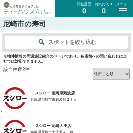
閲覧履歴
お気に入り
メニュー
0
0
尼崎市の寿司
スポットを絞り込む
※物件情報の周辺施設紹介のページであり、各店舗への問い合わせは当
社では対応できません。
該当件数
2
件
スシロー 尼崎東難波店
兵庫県尼崎市東難波町２丁目
-
スシロー 尼崎大庄店
兵庫県尼崎市大庄北４丁目