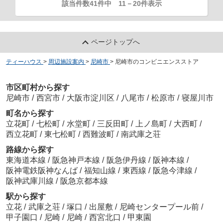
該当件数41件中
11
－
20
件表示
ページトップへ
ティーハウス
>
周辺施設案内
>
尼崎市
>
尼崎市のコンビニエンスストア
市区町村から探す
尼崎市
/
西宮市
/
大阪市淀川区
/
八尾市
/
松原市
/
寝屋川市
町名から探す
立花町
/
七松町
/
水堂町
/
三反田町
/
上ノ島町
/
大西町
/
西立花町
/
東七松町
/
西難波町
/
南武庫之荘
路線から探す
東海道本線
/
阪急神戸本線
/
阪急伊丹線
/
阪神本線
/
阪神電鉄阪神なんば
/
福知山線
/
東西線
/
阪急今津線
/
阪神武庫川線
/
阪急京都本線
駅から探す
立花
/
武庫之荘
/
塚口
/
出屋敷
/
尼崎センタープール前
/
甲子園口
/
尼崎
/
尼崎
/
西宮北口
/
甲東園