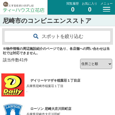
閲覧履歴
お気に入り
メニュー
0
0
尼崎市のコンビニエンスストア
スポットを絞り込む
※物件情報の周辺施設紹介のページであり、各店舗への問い合わせは当
社では対応できません。
該当件数
41
件
デイリーヤマザキ稲葉荘１丁目店
兵庫県尼崎市稲葉荘１丁目
-
ローソン 尼崎大庄川田町店
兵庫県尼崎市大庄川田町