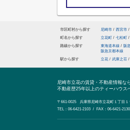
市区町村から探す
尼崎市
/
西宮市
/
町名から探す
立花町
/
七松町
/
路線から探す
東海道本線
/
阪
阪急京都本線
駅から探す
立花
/
武庫之荘
/
尼崎市立花の賃貸・不動産情報な
不動産歴25年以上のティーハウス
〒661-0025 兵庫県尼崎市立花町１丁目
TEL：06-6421-2103 / FAX：06-6421-2130