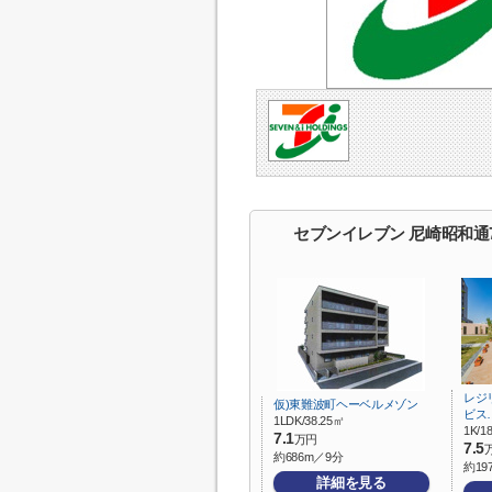
セブンイレブン 尼崎昭和通
レジ
仮)東難波町ヘーベルメゾン
ビス
1LDK/38.25㎡
1K/1
7.1
万円
7.5
約686m／9分
約19
詳細を見る