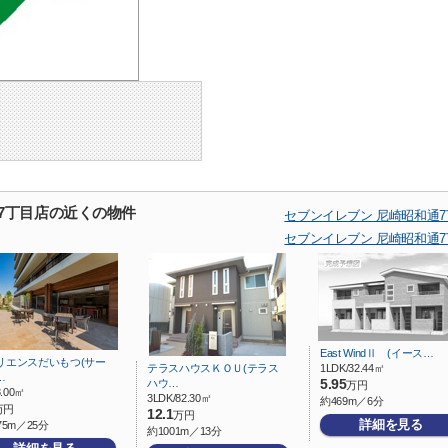
7丁目店の近くの物件
セブンイレブン 尼崎昭和通
セブンイレブン 尼崎昭和通
East WindⅡ (イース…
リエンスだいもつ(サー
テラスハウスＫＯＵ(テラス
1LDK/32.44㎡
…
ハウ…
5.95
万円
8.00㎡
3LDK/82.30㎡
約469m／6分
万円
12.1
万円
詳細を見る
75m／25分
約1001m／13分