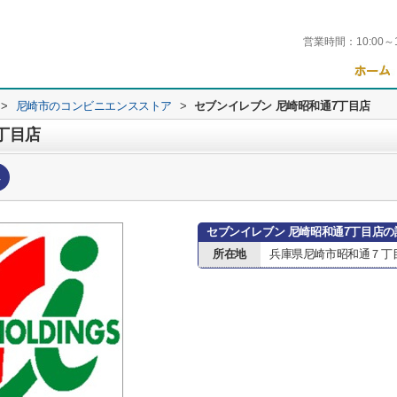
営業時間：
10:00～
>
尼崎市のコンビニエンスストア
>
セブンイレブン 尼崎昭和通7丁目店
丁目店
へ
セブンイレブン 尼崎昭和通7丁目店の
所在地
兵庫県尼崎市昭和通７丁目2