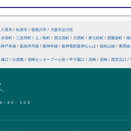
八尾市
/
松原市
/
寝屋川市
/
大阪市淀川区
水堂町
/
三反田町
/
上ノ島町
/
西立花町
/
大西町
/
東七松町
/
西難波町
/
南
急神戸本線
/
阪急伊丹線
/
阪神本線
/
阪神電鉄阪神なんば
/
福知山線
/
東西
塚口
/
出屋敷
/
尼崎センタープール前
/
甲子園口
/
尼崎
/
尼崎
/
西宮北口
/
ら
へ。
１９－４０－ １０３