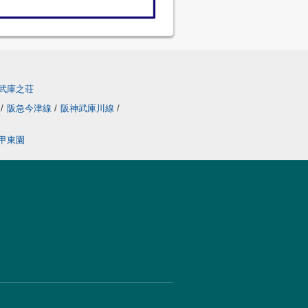
武庫之荘
線
/
阪急今津線
/
阪神武庫川線
/
甲東園