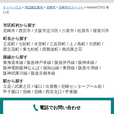
ティーハウス
>
周辺施設案内
>
尼崎市
>
尼崎市のスーパー
>
mandai(万代) 塚
口店
市区町村から探す
尼崎市
/
西宮市
/
大阪市淀川区
/
八尾市
/
松原市
/
寝屋川市
町名から探す
立花町
/
七松町
/
水堂町
/
三反田町
/
上ノ島町
/
大西町
/
西立花町
/
東七松町
/
西難波町
/
南武庫之荘
路線から探す
東海道本線
/
阪急神戸本線
/
阪急伊丹線
/
阪神本線
/
阪神電鉄阪神なんば
/
福知山線
/
東西線
/
阪急今津線
/
阪神武庫川線
/
阪急京都本線
駅から探す
立花
/
武庫之荘
/
塚口
/
出屋敷
/
尼崎センタープール前
/
甲子園口
/
尼崎
/
尼崎
/
西宮北口
/
甲東園
電話でお問い合わせ