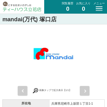
閲覧履歴
お気に入り
メニュー
0
0
mandai(万代) 塚口店
前
次
画像タップで拡大表示【
1
/1】
所在地
兵庫県尼崎市上坂部１丁目1-1