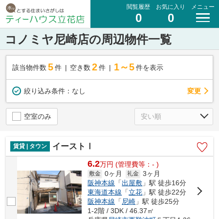
閲覧履歴
お気に入り
メニュー
0
0
コノミヤ尼崎店の周辺物件一覧
5
2
1～5
該当物件数
件
空き数
件
件を表示
変更
絞り込み条件：
なし
空室のみ
イーストⅠ
賃貸 | タウン
6.2
万
円
(管理費等：- )
0ヶ月
3ヶ月
敷金
礼金
阪神本線
「
出屋敷
」駅 徒歩16分
東海道本線
「
立花
」駅 徒歩22分
阪神本線
「
尼崎
」駅 徒歩25分
1-2階 / 3DK / 46.37㎡