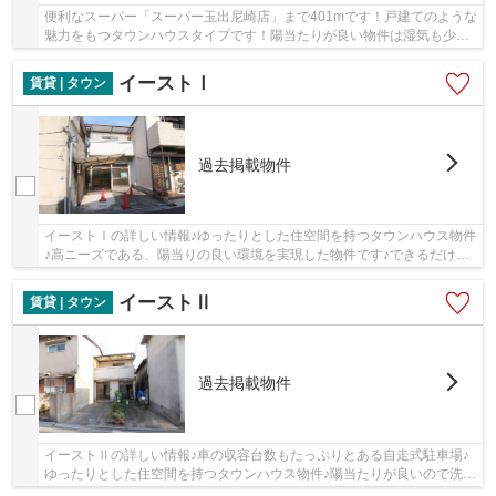
便利なスーパー「スーパー玉出尼崎店」まで401mです！戸建てのような
魅力をもつタウンハウスタイプです！陽当たりが良い物件は湿気も少な
くすむので清潔さを保てます！駅まで歩いて14...
イーストⅠ
賃貸 | タウン
過去掲載物件
イーストⅠの詳しい情報♪ゆったりとした住空間を持つタウンハウス物件
♪高ニーズである、陽当りの良い環境を実現した物件です♪できるだけ早
めに不動産情報を集めたい方は当社スタッフま...
イーストⅡ
賃貸 | タウン
過去掲載物件
イーストⅡの詳しい情報♪車の収容台数もたっぷりとある自走式駐車場♪
ゆったりとした住空間を持つタウンハウス物件♪陽当たりが良いので洗濯
物もすぐ乾く物件になります♪できるだけ早めに...