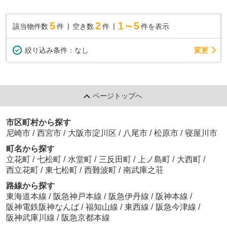
5
2
1～5
該当物件数
件
空き数
件
件を表示
変更
絞り込み条件：
なし
ページトップへ
市区町村から探す
尼崎市
/
西宮市
/
大阪市淀川区
/
八尾市
/
松原市
/
寝屋川市
町名から探す
立花町
/
七松町
/
水堂町
/
三反田町
/
上ノ島町
/
大西町
/
西立花町
/
東七松町
/
西難波町
/
南武庫之荘
路線から探す
東海道本線
/
阪急神戸本線
/
阪急伊丹線
/
阪神本線
/
阪神電鉄阪神なんば
/
福知山線
/
東西線
/
阪急今津線
/
阪神武庫川線
/
阪急京都本線