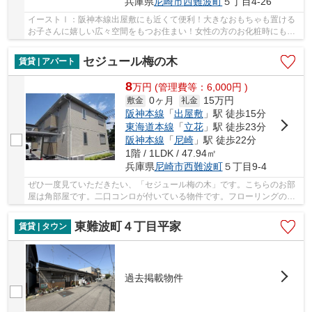
兵庫県
尼崎市
西難波町
５丁目4-26
イーストⅠ：阪神本線出屋敷にも近くて便利！大きなおもちゃも置ける
お子さんに嬉しい広々空間をもつお住まい！女性の方のお化粧時にも快
適な機能性を発揮する独立洗面所！日々の素敵な...
セジュール梅の木
賃貸 | アパート
8
万
円
(管理費等：6,000円 )
0ヶ月
15万円
敷金
礼金
阪神本線
「
出屋敷
」駅 徒歩15分
東海道本線
「
立花
」駅 徒歩23分
阪神本線
「
尼崎
」駅 徒歩22分
1階 / 1LDK / 47.94㎡
兵庫県
尼崎市
西難波町
５丁目9-4
ぜひ一度見ていただきたい、「セジュール梅の木」です。こちらのお部
屋は角部屋です。二口コンロが付いている物件です。フローリングの物
件なので、木の温かみを感じることができます...
東難波町４丁目平家
賃貸 | タウン
過去掲載物件