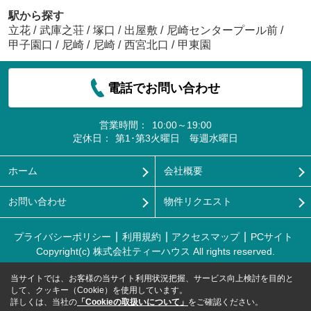
駅から探す
立花
/
武庫之荘
/
塚口
/
出屋敷
/
尼崎センタープール前
/
甲子園口
/
尼崎
/
尼崎
/
西宮北口
/
甲東園
電話でお問い合わせ
営業時間：
10:00～19:00
定休日：
第1･第3火曜日 毎週水曜日
ホーム
会社概要
お問い合わせ
物件リクエスト
プライバシーポリシー
利用規約
アクセスマップ
PCサイト
Copyright(c) 株式会社ティーハウス All rights reserved.
当サイトでは、お客様の当サイト利用状況把握、サービス向上検討を目的と
して、クッキー（Cookie）を使用しています。
詳しくは、当社の
「Cookieの取扱いについて」
をご確認ください。