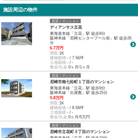
施設周辺の物件
賃貸｜マンション
ディアンサス立花
東海道本線「立花」駅 徒歩8分
阪神本線「尼崎センタープール前」駅 徒歩26
分
6.7万円
間取:
1K
建物面積:
- / 7.56坪
土地面積:
- / -
敷金/礼金:
0ヶ月/1ヶ月
賃貸｜マンション
尼崎市南七松町１丁目のマンション
東海道本線「立花」駅 徒歩9分
阪神本線「出屋敷」駅 徒歩25分
5.8万円
間取:
1K
建物面積:
- / 8.58坪
土地面積:
- / -
敷金/礼金:
0ヶ月/5万円
賃貸｜マンション
尼崎市立花町３丁目のマンション
東海道本線「立花」駅 徒歩10分