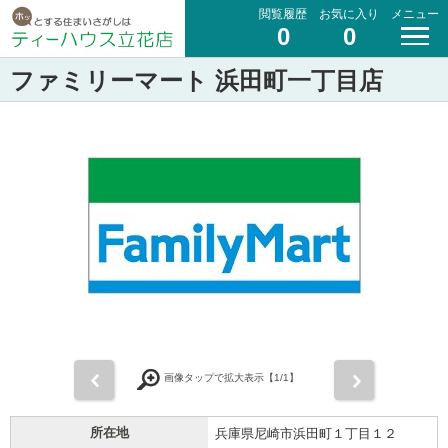
閲覧履歴
お気に入り
メニュー
0
0
ファミリーマート 浜田町一丁目店
前
次
画像タップで拡大表示【
1
/1】
所在地
兵庫県尼崎市浜田町１丁目１２