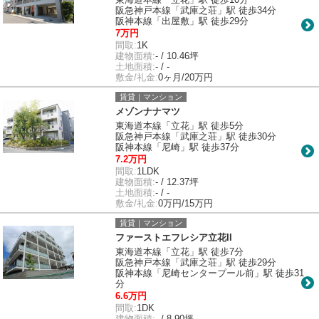
阪急神戸本線「武庫之荘」駅 徒歩34分
阪神本線「出屋敷」駅 徒歩29分
7万円
間取:
1K
建物面積:
- / 10.46坪
土地面積:
- / -
敷金/礼金:
0ヶ月/20万円
賃貸｜マンション
メゾンナナマツ
東海道本線「立花」駅 徒歩5分
阪急神戸本線「武庫之荘」駅 徒歩30分
阪神本線「尼崎」駅 徒歩37分
7.2万円
間取:
1LDK
建物面積:
- / 12.37坪
土地面積:
- / -
敷金/礼金:
0万円/15万円
賃貸｜マンション
ファーストエフレシア立花II
東海道本線「立花」駅 徒歩7分
阪急神戸本線「武庫之荘」駅 徒歩29分
阪神本線「尼崎センタープール前」駅 徒歩31
分
6.6万円
間取:
1DK
建物面積:
- / 8.90坪