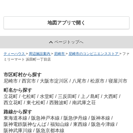
地図アプリで開く
ページトップへ
ティーハウス
>
周辺施設案内
>
尼崎市
>
尼崎市のコンビニエンスストア
>
ファ
ミリーマート 浜田町一丁目店
市区町村から探す
尼崎市
/
西宮市
/
大阪市淀川区
/
八尾市
/
松原市
/
寝屋川市
町名から探す
立花町
/
七松町
/
水堂町
/
三反田町
/
上ノ島町
/
大西町
/
西立花町
/
東七松町
/
西難波町
/
南武庫之荘
路線から探す
東海道本線
/
阪急神戸本線
/
阪急伊丹線
/
阪神本線
/
阪神電鉄阪神なんば
/
福知山線
/
東西線
/
阪急今津線
/
阪神武庫川線
/
阪急京都本線