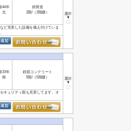
築44年
鉄骨造
北
2階/（3階建）
選択
▼
Sなど充実した設備を備え付けていま
.
築33年
鉄筋コンクリート
南
5階/（5階建）
選択
▼
でセキュリティ面も充実してます。オ