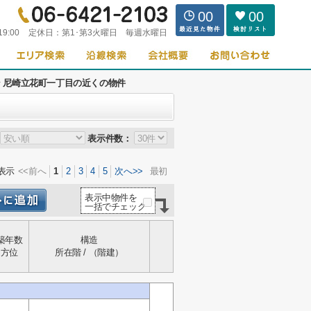
00
00
19:00
定休日：
第1･第3火曜日 毎週水曜日
 尼崎立花町一丁目の近くの物件
表示件数：
表示
<<前へ
1
2
3
4
5
次へ>>
最初
表示中物件を
一括でチェック
築年数
構造
方位
所在階 / （階建）