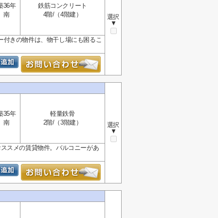
築36年
鉄筋コンクリート
南
4階/（4階建）
選択
▼
ー付きの物件は、物干し場にも困るこ
築35年
軽量鉄骨
南
2階/（3階建）
選択
▼
おススメの賃貸物件。バルコニーがあ