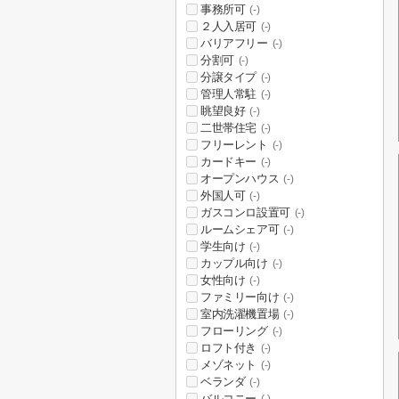
事務所可
(-)
２人入居可
(-)
バリアフリー
(-)
分割可
(-)
分譲タイプ
(-)
管理人常駐
(-)
眺望良好
(-)
二世帯住宅
(-)
フリーレント
(-)
カードキー
(-)
オープンハウス
(-)
外国人可
(-)
ガスコンロ設置可
(-)
ルームシェア可
(-)
学生向け
(-)
カップル向け
(-)
女性向け
(-)
ファミリー向け
(-)
室内洗濯機置場
(-)
フローリング
(-)
ロフト付き
(-)
メゾネット
(-)
ベランダ
(-)
バルコニー