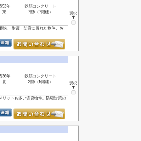
築53年
鉄筋コンクリート
東
7階/（7階建）
選択
▼
た耐火・耐震・防音に優れた物件。お
築36年
鉄筋コンクリート
北
2階/（5階建）
選択
▼
メリットも多い賃貸物件。防犯対策の