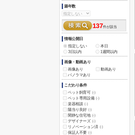
築年数
137
件が該当
情報公開日
指定しない
本日
3日以内
1週間以内
画像・動画あり
画像あり
動画あり
パノラマあり
こだわり条件
ペット飼育可
(-)
ペット専用設備
(-)
楽器相談
(-)
陽当り良好
(-)
閑静な住宅地
(-)
デザイナーズ
(-)
リノベーション済
(-)
保証人不要
(-)