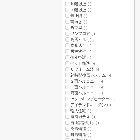
10階以上
(-)
20階以上
(-)
最上階
(-)
南向き
(-)
角部屋
(-)
ワンフロア
(-)
高層ビル
(-)
飲食店可
(-)
居抜物件
(-)
個別空調
(-)
ペット相談
(-)
リフォーム済
(-)
24時間換気システム
(-)
２面バルコニー
(-)
３面バルコニー
(-)
両面バルコニー
(-)
IHクッキングヒーター
(-)
アイランドキッチン
(-)
輸入住宅
(-)
複層ガラス
(-)
自由設計対応
(-)
免震構造
(-)
耐震構造
(-)