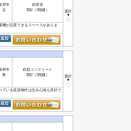
築30年
鉄骨造
北
3階/（3階建）
選択
▼
濯機が設置できるスペースがありま
築40年
鉄筋コンクリート
東
3階/（3階建）
選択
▼
れている賃貸物件は住み心地も良好で