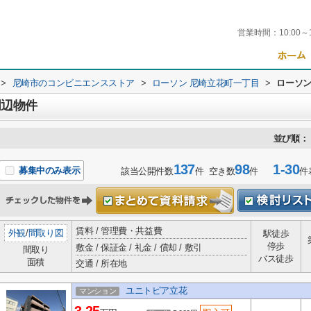
営業時間：
10:00～
>
尼崎市のコンビニエンスストア
>
ローソン 尼崎立花町一丁目
>
ローソン
周辺物件
並び順：
137
98
1-30
募集中のみ表示
該当公開件数
件 空き数
件
件
賃料 / 管理費・共益費
外観
/
間取り図
駅徒歩
停歩
敷金 / 保証金 / 礼金 / 償却 / 敷引
間取り
バス徒歩
面積
交通 / 所在地
ユニトピア立花
マンション