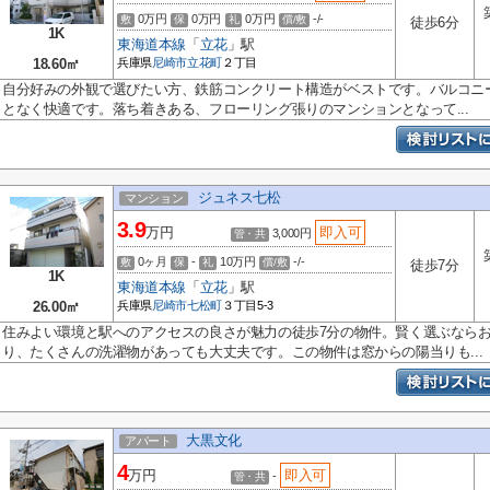
0万円
0万円
0万円
-/-
敷
保
礼
償/敷
徒歩6分
1K
東海道本線
「
立花
」駅
18.60㎡
兵庫県
尼崎市
立花町
２丁目
自分好みの外観で選びたい方、鉄筋コンクリート構造がベストです。バルコニ
となく快適です。落ち着きある、フローリング張りのマンションとなって...
ジュネス七松
マンション
3.9
万円
即入可
3,000円
管・共
0ヶ月
-
10万円
-/-
敷
保
礼
償/敷
徒歩7分
1K
東海道本線
「
立花
」駅
26.00㎡
兵庫県
尼崎市
七松町
３丁目5-3
住みよい環境と駅へのアクセスの良さが魅力の徒歩7分の物件。賢く選ぶなら
り、たくさんの洗濯物があっても大丈夫です。この物件は窓からの陽当りも...
大黒文化
アパート
4
万円
即入可
-
管・共