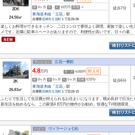
0ヶ月
-
10万円
-/-
敷
保
礼
償/敷
徒歩7分
2DK
東海道本線
「
立花
」駅
24.50㎡
兵庫県
尼崎市
立花町
１丁目26-36
楽しくお料理ができるキッチン、二口コンロで要領よく調理。家族で楽しい生活
メです。近隣に駐車スペースがありますので、利便性が高いです。日々の素...
立花一番館
マンション
4.8
万円
即入可
4,000円
管・共
0ヶ月
0ヶ月
0ヶ月
0万円/-
敷
保
礼
償/敷
徒歩6分
2K
東海道本線
「
立花
」駅
26.83㎡
兵庫県
尼崎市
立花町
１丁目26-15
ふたりで生活して生活費が抑えられるお住まいになります。眺め良好で日当た
新生活を始めるなら、この家賃4.8万円の物件がお勧め。快適なTV視聴環境...
ヴィラージュ七松
ハイツ