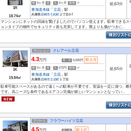
0ヶ月
-
0ヶ月
-/-
敷
保
礼
償/敷
徒歩3分
1R
東海道本線
「
立花
」駅
兵庫県
尼崎市
七松町
２丁目3-7
18.74㎡
マンションにネットの回線を繋げましたのでパソコン使えます。駐車できるス
ョンタイプの物件でセキュリティ面も充実してます。畳よりも傷がつきに...
クレアール立花
マンション
4.3
万円
即入可
5,000円
管・共
0ヶ月
-
0万円
-/-
敷
保
礼
償/敷
徒歩5分
1K
東海道本線
「
立花
」駅
19.84㎡
兵庫県
尼崎市
立花町
１丁目
駐車可能スペースがあるので遠くへの駐車が不要です。室温を一定に保つ、断
です。高ニーズな条件であるエアコン完備が嬉しいマンションとなってい...
フラワーハイツ立花
アパート
4.5
万円
即入可
-
管・共