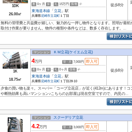
0ヶ月
-
15万円
-/-
敷
保
礼
償/敷
徒歩8分
1DK
東海道本線
「
立花
」駅
26.00㎡
兵庫県
尼崎市
立花町
１丁目
無料の管理費と共益費が嬉しい、魅力的な一押し物件となります。照明が最初
取付け作業が要りません。物件の種類や条件などは、数多く存在します。...
ＫＭ立花(ケイエム立花)
マンション
4
万円
即入可
7,000円
管・共
0ヶ月
-
0ヶ月
-/-
敷
保
礼
償/敷
徒歩8分
1K
東海道本線
「
立花
」駅
18.75㎡
兵庫県
尼崎市
立花町
１丁目28-10
夕食の買い物も楽々。スーパー「コープ立花店」が近く(412m)にあります！
や断熱効果も高いマンション♪こちらのお部屋は現在空室ですので、内見の...
スクーデリア立花
マンション
4.2
万円
即入可
3,000円
管・共