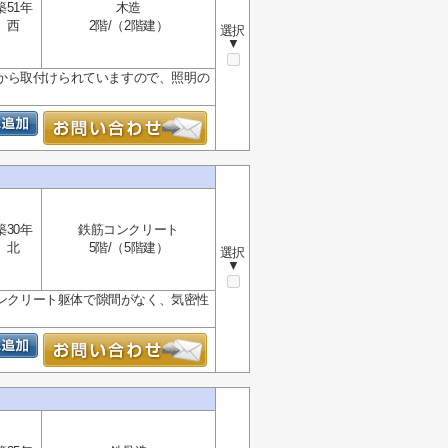
築51年
木造
西
2階/（2階建）
選択
▼
から取付けられていますので、照明の
築30年
鉄筋コンクリート
北
5階/（5階建）
選択
▼
コンクリート躯体で隙間がなく、気密性