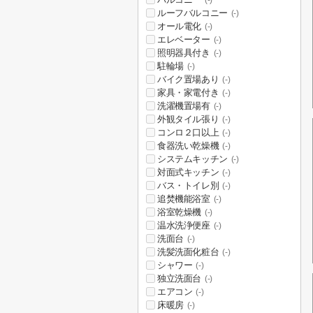
(-)
ルーフバルコニー
(-)
オール電化
(-)
エレベーター
(-)
照明器具付き
(-)
駐輪場
(-)
バイク置場あり
(-)
家具・家電付き
(-)
洗濯機置場有
(-)
外観タイル張り
(-)
コンロ２口以上
(-)
食器洗い乾燥機
(-)
システムキッチン
(-)
対面式キッチン
(-)
バス・トイレ別
(-)
追焚機能浴室
(-)
浴室乾燥機
(-)
温水洗浄便座
(-)
洗面台
(-)
洗髪洗面化粧台
(-)
シャワー
(-)
独立洗面台
(-)
エアコン
(-)
床暖房
(-)