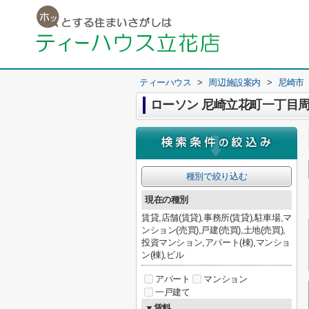
ティーハウス
>
周辺施設案内
>
尼崎市
ローソン 尼崎立花町一丁目
種別で絞り込む
現在の種別
賃貸,店舗(賃貸),事務所(賃貸),駐車場,マ
ンション(売買),戸建(売買),土地(売買),
投資マンション,アパート(棟),マンショ
ン(棟),ビル
アパート
マンション
一戸建て
▼賃料