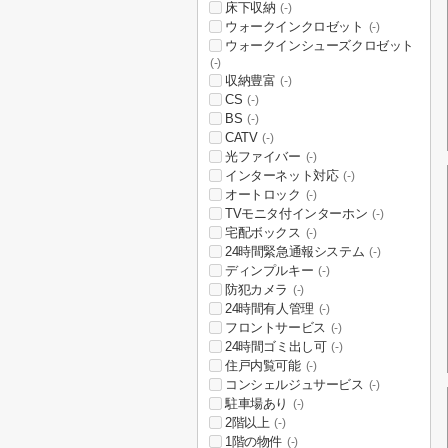
床下収納
(-)
ウォークインクロゼット
(-)
ウォークインシューズクロゼット
(-)
収納豊富
(-)
CS
(-)
BS
(-)
CATV
(-)
光ファイバー
(-)
インターネット対応
(-)
オートロック
(-)
TVモニタ付インターホン
(-)
宅配ボックス
(-)
24時間緊急通報システム
(-)
ディンプルキー
(-)
防犯カメラ
(-)
24時間有人管理
(-)
フロントサービス
(-)
24時間ゴミ出し可
(-)
住戸内覧可能
(-)
コンシェルジュサービス
(-)
駐車場あり
(-)
2階以上
(-)
1階の物件
(-)