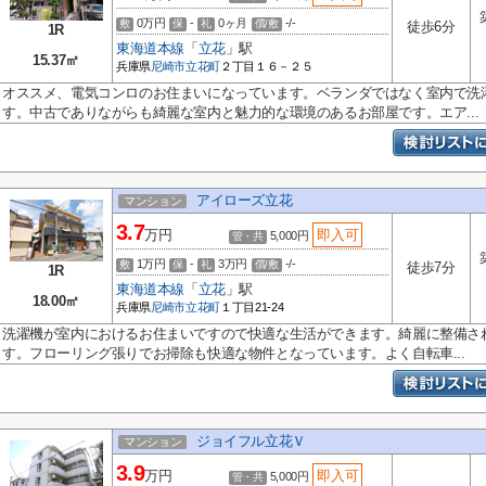
0万円
-
0ヶ月
-/-
敷
保
礼
償/敷
徒歩6分
1R
東海道本線
「
立花
」駅
15.37㎡
兵庫県
尼崎市
立花町
２丁目１６－２５
オススメ、電気コンロのお住まいになっています。ベランダではなく室内で洗
す。中古でありながらも綺麗な室内と魅力的な環境のあるお部屋です。エア...
アイローズ立花
マンション
3.7
万円
即入可
5,000円
管・共
1万円
-
3万円
-/-
敷
保
礼
償/敷
徒歩7分
1R
東海道本線
「
立花
」駅
18.00㎡
兵庫県
尼崎市
立花町
１丁目21-24
洗濯機が室内におけるお住まいですので快適な生活ができます。綺麗に整備さ
す。フローリング張りでお掃除も快適な物件となっています。よく自転車...
ジョイフル立花Ｖ
マンション
3.9
万円
即入可
5,000円
管・共