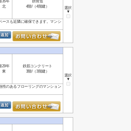
築35年
鉄骨造
北
4階/（4階建）
選択
▼
ペースも近隣に確保できます。マンシ
築29年
鉄筋コンクリート
東
3階/（3階建）
選択
▼
熱性のあるフローリングのマンション