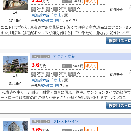
3.25
万円
即入可
5,000円
管・共
0ヶ月
-
0万円
-/-
敷
保
礼
償/敷
徒歩4分
1R
東海道本線
「
立花
」駅
17.46㎡
兵庫県
尼崎市
立花町
１丁目23-33
ユニトピア立花：東海道本線立花駅にも近くて便利☆室内設備はエアコン・B
す☆共用部には宅配ボックスが備え付けられているため、急なお出かけや不在..
アクティ立花
マンション
3.6
万円
即入可
5,000円
管・共
0万円
-
5万円
-/-
敷
保
礼
償/敷
徒歩9分
1K
東海道本線
「
立花
」駅
21.19㎡
兵庫県
尼崎市
立花町
３丁目
RC構造を生かした耐火・耐震・防音に優れた物件。マンションタイプの物件
ートロックは玄関の前に他人が来ることが無く安心感があります。バルコニ...
グレストハイツ
マンション
3.65
万円
即入可
6,000円
管・共