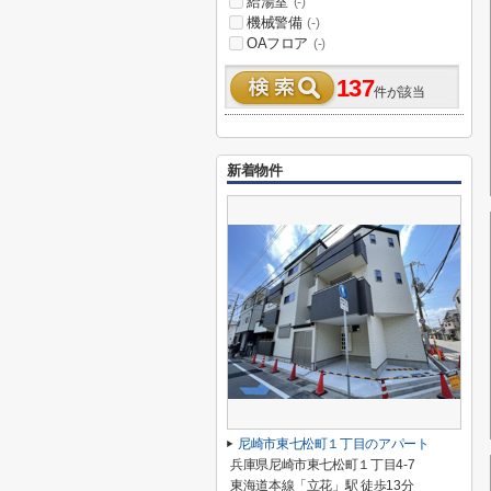
給湯室
(-)
機械警備
(-)
OAフロア
(-)
137
件が該当
新着物件
尼崎市東七松町１丁目のアパート
兵庫県尼崎市東七松町１丁目4-7
東海道本線「立花」駅 徒歩13分