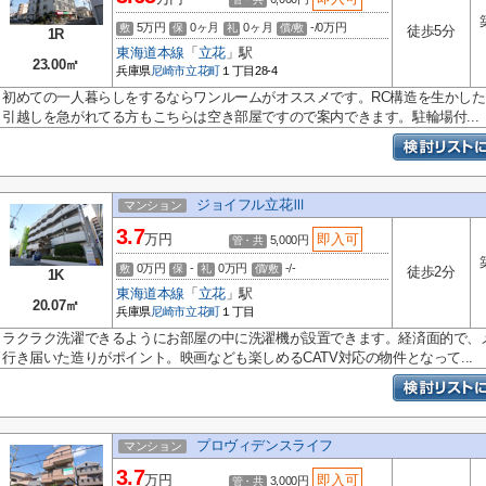
5万円
0ヶ月
0ヶ月
-/0万円
敷
保
礼
償/敷
徒歩5分
1R
東海道本線
「
立花
」駅
23.00㎡
兵庫県
尼崎市
立花町
１丁目28-4
初めての一人暮らしをするならワンルームがオススメです。RC構造を生かし
引越しを急がれてる方もこちらは空き部屋ですので案内できます。駐輪場付...
ジョイフル立花Ⅲ
マンション
3.7
万円
即入可
5,000円
管・共
0万円
-
0万円
-/-
敷
保
礼
償/敷
徒歩2分
1K
東海道本線
「
立花
」駅
20.07㎡
兵庫県
尼崎市
立花町
１丁目
ラクラク洗濯できるようにお部屋の中に洗濯機が設置できます。経済面的で、
行き届いた造りがポイント。映画なども楽しめるCATV対応の物件となって...
プロヴィデンスライフ
マンション
3.7
万円
即入可
3,000円
管・共