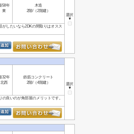
築58年
木造
東
2階/（2階建）
選択
▼
がしたいなら2DKの間取りはオスス
築32年
鉄筋コンクリート
北西
2階/（4階建）
選択
▼
りの良いのが角部屋のメリットです。