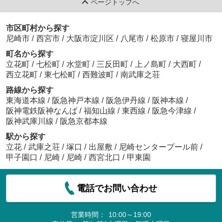
ページトップへ
市区町村から探す
尼崎市
/
西宮市
/
大阪市淀川区
/
八尾市
/
松原市
/
寝屋川市
町名から探す
立花町
/
七松町
/
水堂町
/
三反田町
/
上ノ島町
/
大西町
/
西立花町
/
東七松町
/
西難波町
/
南武庫之荘
路線から探す
東海道本線
/
阪急神戸本線
/
阪急伊丹線
/
阪神本線
/
阪神電鉄阪神なんば
/
福知山線
/
東西線
/
阪急今津線
/
阪神武庫川線
/
阪急京都本線
駅から探す
立花
/
武庫之荘
/
塚口
/
出屋敷
/
尼崎センタープール前
/
甲子園口
/
尼崎
/
尼崎
/
西宮北口
/
甲東園
電話でお問い合わせ
営業時間：
10:00～19:00