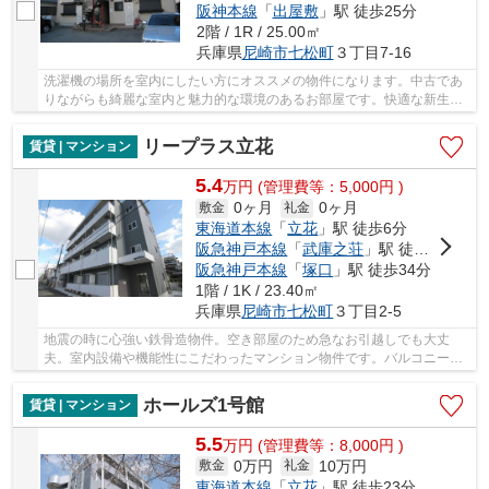
阪神本線
「
出屋敷
」駅 徒歩25分
2階 / 1R / 25.00㎡
兵庫県
尼崎市
七松町
３丁目7-16
洗濯機の場所を室内にしたい方にオススメの物件になります。中古であ
りながらも綺麗な室内と魅力的な環境のあるお部屋です。快適な新生活
をスタートできます。簡単に温度管理できるエ...
リープラス立花
賃貸 | マンション
5.4
万
円
(管理費等：5,000円 )
0ヶ月
0ヶ月
敷金
礼金
東海道本線
「
立花
」駅 徒歩6分
阪急神戸本線
「
武庫之荘
」駅 徒歩32分
阪急神戸本線
「
塚口
」駅 徒歩34分
1階 / 1K / 23.40㎡
兵庫県
尼崎市
七松町
３丁目2-5
地震の時に心強い鉄骨造物件。空き部屋のため急なお引越しでも大丈
夫。室内設備や機能性にこだわったマンション物件です。バルコニーか
ら外を眺めることの出来る、ステキな物件です。C...
ホールズ1号館
賃貸 | マンション
5.5
万
円
(管理費等：8,000円 )
0万円
10万円
敷金
礼金
東海道本線
「
立花
」駅 徒歩23分