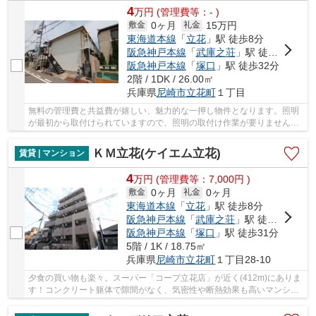
4
万
円
(管理費等：- )
0ヶ月
15万円
敷金
礼金
東海道本線
「
立花
」駅 徒歩8分
阪急神戸本線
「
武庫之荘
」駅 徒歩30分
阪急神戸本線
「
塚口
」駅 徒歩32分
2階 / 1DK / 26.00㎡
兵庫県
尼崎市
立花町
１丁目
無料の管理費と共益費が嬉しい、魅力的な一押し物件となります。照明
が最初から取付けられていますので、照明の取付け作業が要りません。
物件の種類や条件などは、数多く存在します。...
ＫＭ立花(ケイエム立花)
賃貸 | マンション
4
万
円
(管理費等：7,000円 )
0ヶ月
0ヶ月
敷金
礼金
東海道本線
「
立花
」駅 徒歩8分
阪急神戸本線
「
武庫之荘
」駅 徒歩28分
阪急神戸本線
「
塚口
」駅 徒歩31分
5階 / 1K / 18.75㎡
兵庫県
尼崎市
立花町
１丁目28-10
夕食の買い物も楽々。スーパー「コープ立花店」が近く(412m)にありま
す！コンクリート躯体で隙間がなく、気密性や断熱効果も高いマンショ
ン♪こちらのお部屋は現在空室ですので、内見の...