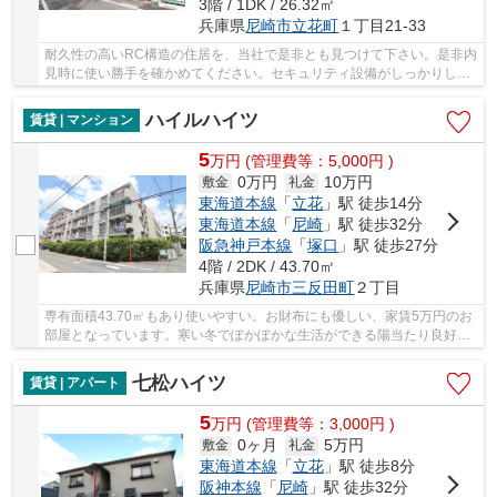
3階 / 1DK / 26.32㎡
兵庫県
尼崎市
立花町
１丁目21-33
耐久性の高いRC構造の住居を、当社で是非とも見つけて下さい。是非内
見時に使い勝手を確かめてください。セキュリティ設備がしっかりして
いるマンション物件です。家具なども配置しや...
ハイルハイツ
賃貸 | マンション
5
万
円
(管理費等：5,000円 )
0万円
10万円
敷金
礼金
東海道本線
「
立花
」駅 徒歩14分
東海道本線
「
尼崎
」駅 徒歩32分
阪急神戸本線
「
塚口
」駅 徒歩27分
4階 / 2DK / 43.70㎡
兵庫県
尼崎市
三反田町
２丁目
専有面積43.70㎡もあり使いやすい。お財布にも優しい、家賃5万円のお
部屋となっています。寒い冬でぽかぽかな生活ができる陽当たり良好な
物件になります。バルコニーからの眺めを楽し...
七松ハイツ
賃貸 | アパート
5
万
円
(管理費等：3,000円 )
0ヶ月
5万円
敷金
礼金
東海道本線
「
立花
」駅 徒歩8分
阪神本線
「
尼崎
」駅 徒歩32分