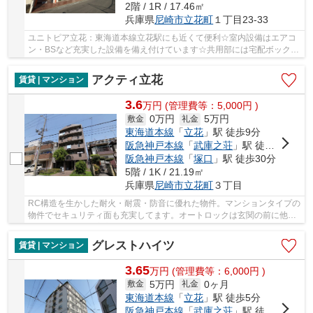
2階 / 1R / 17.46㎡
兵庫県
尼崎市
立花町
１丁目23-33
ユニトピア立花：東海道本線立花駅にも近くて便利☆室内設備はエアコ
ン・BSなど充実した設備を備え付けています☆共用部には宅配ボックス
が備え付けられているため、急なお出かけや不在...
アクティ立花
賃貸 | マンション
3.6
万
円
(管理費等：5,000円 )
0万円
5万円
敷金
礼金
東海道本線
「
立花
」駅 徒歩9分
阪急神戸本線
「
武庫之荘
」駅 徒歩22分
阪急神戸本線
「
塚口
」駅 徒歩30分
5階 / 1K / 21.19㎡
兵庫県
尼崎市
立花町
３丁目
RC構造を生かした耐火・耐震・防音に優れた物件。マンションタイプの
物件でセキュリティ面も充実してます。オートロックは玄関の前に他人
が来ることが無く安心感があります。バルコニ...
グレストハイツ
賃貸 | マンション
3.65
万
円
(管理費等：6,000円 )
5万円
0ヶ月
敷金
礼金
東海道本線
「
立花
」駅 徒歩5分
阪急神戸本線
「
武庫之荘
」駅 徒歩25分