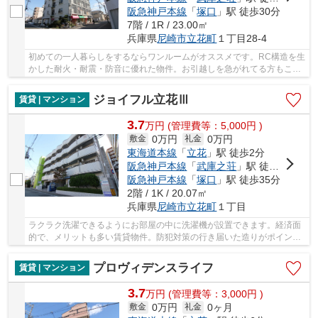
阪急神戸本線
「
塚口
」駅 徒歩30分
7階 / 1R / 23.00㎡
兵庫県
尼崎市
立花町
１丁目28-4
初めての一人暮らしをするならワンルームがオススメです。RC構造を生
かした耐火・耐震・防音に優れた物件。お引越しを急がれてる方もこち
らは空き部屋ですので案内できます。駐輪場付...
ジョイフル立花Ⅲ
賃貸 | マンション
3.7
万
円
(管理費等：5,000円 )
0万円
0万円
敷金
礼金
東海道本線
「
立花
」駅 徒歩2分
阪急神戸本線
「
武庫之荘
」駅 徒歩20分
阪急神戸本線
「
塚口
」駅 徒歩35分
2階 / 1K / 20.07㎡
兵庫県
尼崎市
立花町
１丁目
ラクラク洗濯できるようにお部屋の中に洗濯機が設置できます。経済面
的で、メリットも多い賃貸物件。防犯対策の行き届いた造りがポイン
ト。映画なども楽しめるCATV対応の物件となって...
プロヴィデンスライフ
賃貸 | マンション
3.7
万
円
(管理費等：3,000円 )
0万円
0ヶ月
敷金
礼金