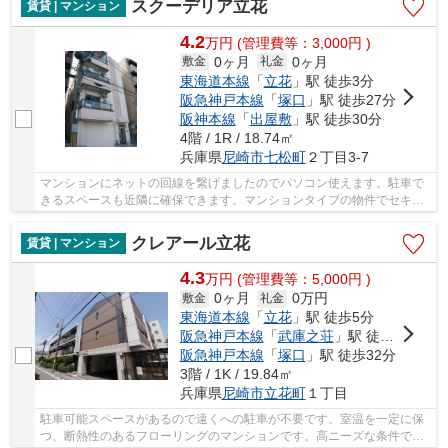
スクーデリア立花
賃貸 | マンション
4.2
万
円
(管理費等：3,000円 )
0ヶ月
0ヶ月
敷金
礼金
東海道本線
「
立花
」駅 徒歩3分
阪急神戸本線
「
塚口
」駅 徒歩27分
阪神本線
「
出屋敷
」駅 徒歩30分
4階 / 1R / 18.74㎡
兵庫県
尼崎市
七松町
２丁目3-7
マンションにネットの回線を繋げましたのでパソコン使えます。駐車で
きるスペースも近隣に確保できます。マンションタイプの物件でセキュ
リティ面も充実してます。畳よりも傷がつきに...
クレアール立花
賃貸 | マンション
4.3
万
円
(管理費等：5,000円 )
0ヶ月
0万円
敷金
礼金
東海道本線
「
立花
」駅 徒歩5分
阪急神戸本線
「
武庫之荘
」駅 徒歩25分
阪急神戸本線
「
塚口
」駅 徒歩32分
3階 / 1K / 19.84㎡
兵庫県
尼崎市
立花町
１丁目
駐車可能スペースがあるので遠くへの駐車が不要です。室温を一定に保
つ、断熱性のあるフローリングのマンションです。高ニーズな条件であ