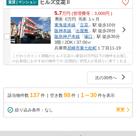
ヒルズ立花Ⅱ
賃貸 | マンション
5.7
万
円
(管理費等：3,000円 )
0万円
1ヶ月
敷金
礼金
東海道本線
「
立花
」駅 徒歩10分
阪神本線
「
出屋敷
」駅 徒歩28分
阪急神戸本線
「
塚口
」駅 徒歩35分
3階 / 2DK / 37.00㎡
兵庫県
尼崎市
東七松町
１丁目11-19
こだわりポイント満載のヒルズ立花Ⅱ♪家賃10万円以下の物件をお探し
のお客様におすすめの物件です♪定期的に管理人が見回りに来てくれます
♪ハウスダストやアレルギーに弱い方にも嬉しい...
次の30件へ
137
98
1～30
該当物件数
件
空き数
件
件を表示
変更
絞り込み条件：
なし