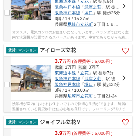
東海道本線
「
立花
」駅 徒歩6分
阪急神戸本線
「
武庫之荘
」駅 徒歩21分
阪急神戸本線
「
塚口
」駅 徒歩26分
3階 / 1R / 15.37㎡
兵庫県
尼崎市
立花町
２丁目１６－２５
オススメ、電気コンロのお住まいになっています。ベランダではなく室
内で洗濯機が設置できるスペースがあります。中古でありながらも綺麗
な室内と魅力的な環境のあるお部屋です。エア...
アイローズ立花
賃貸 | マンション
3.7
万
円
(管理費等：5,000円 )
1万円
3万円
敷金
礼金
東海道本線
「
立花
」駅 徒歩7分
阪急神戸本線
「
武庫之荘
」駅 徒歩28分
阪急神戸本線
「
塚口
」駅 徒歩32分
3階 / 1R / 18.00㎡
兵庫県
尼崎市
立花町
１丁目21-24
洗濯機が室内におけるお住まいですので快適な生活ができます。綺麗に
整備されている賃貸物件は住み心地も良好です。フローリング張りでお
掃除も快適な物件となっています。よく自転車...
ジョイフル立花Ｖ
賃貸 | マンション
3.9
万
円
(管理費等：5,000円 )