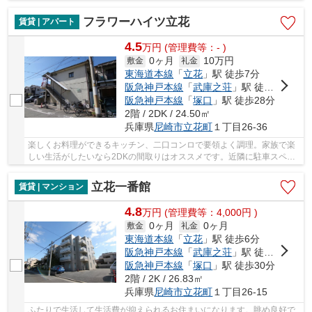
るエアコン完備が嬉しいマンションとなってい...
フラワーハイツ立花
賃貸 | アパート
4.5
万
円
(管理費等：- )
0ヶ月
10万円
敷金
礼金
東海道本線
「
立花
」駅 徒歩7分
阪急神戸本線
「
武庫之荘
」駅 徒歩25分
阪急神戸本線
「
塚口
」駅 徒歩28分
2階 / 2DK / 24.50㎡
兵庫県
尼崎市
立花町
１丁目26-36
楽しくお料理ができるキッチン、二口コンロで要領よく調理。家族で楽
しい生活がしたいなら2DKの間取りはオススメです。近隣に駐車スペー
スがありますので、利便性が高いです。日々の素...
立花一番館
賃貸 | マンション
4.8
万
円
(管理費等：4,000円 )
0ヶ月
0ヶ月
敷金
礼金
東海道本線
「
立花
」駅 徒歩6分
阪急神戸本線
「
武庫之荘
」駅 徒歩28分
阪急神戸本線
「
塚口
」駅 徒歩30分
2階 / 2K / 26.83㎡
兵庫県
尼崎市
立花町
１丁目26-15
ふたりで生活して生活費が抑えられるお住まいになります。眺め良好で