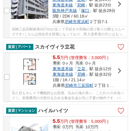
東海道本線
「
尼崎
」駅 徒歩23分
阪急神戸本線
「
塚口
」駅 徒歩28分
3階 / 2DK / 60.18㎡
兵庫県
尼崎市
尾浜町
２丁目7-1
尼崎三反田郵便局(427m)が近くて手続きや荷物の受け取りの際もスムー
ズです♪こちらは現在空き部屋になっており、即入居希望の方にはもって
こいの物件です♪使って嬉しいCATV対応のマン...
スカイヴィラ立花
賃貸 | アパート
5.5
万
円
(管理費等：3,000円 )
0ヶ月
0ヶ月
敷金
礼金
東海道本線
「
立花
」駅 徒歩12分
東海道本線
「
尼崎
」駅 徒歩32分
1階 / 1K / 21.14㎡
兵庫県
尼崎市
三反田町
２丁目１－３２
見た目もキレイで機能的なお部屋。住み心地の良い、こだわりの木造ハ
イツ。初期費用の大部分を占める敷金礼金が共に不要の物件です。バル
コニー付きのハイツでガーデニングを楽しみま...
ハイルハイツ
賃貸 | マンション
5.5
万
円
(管理費等：5,000円 )
0万円
10万円
敷金
礼金