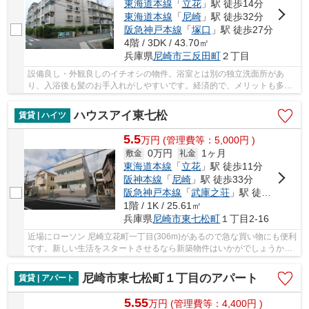
東海道本線
「
立花
」駅 徒歩14分
東海道本線
「
尼崎
」駅 徒歩32分
阪急神戸本線
「
塚口
」駅 徒歩27分
4階 / 3DK / 43.70㎡
兵庫県
尼崎市
三反田町
２丁目
設備良し・外観良しのイチオシの物件。浴室とは別の独立洗面所があ
り、入浴後も髪のお手入れがしやすいです。経済的で、メリットも多い
賃貸物件。尼崎市エリアや東海道・山陽本線立花...
ハウスアイ東七松
賃貸 | ハイツ
5.5
万
円
(管理費等：5,000円 )
0万円
1ヶ月
敷金
礼金
東海道本線
「
立花
」駅 徒歩11分
阪神本線
「
尼崎
」駅 徒歩33分
阪急神戸本線
「
武庫之荘
」駅 徒歩37分
1階 / 1K / 25.61㎡
兵庫県
尼崎市
東七松町
１丁目2-16
近場にローソン 尼崎立花町一丁目(306m)があるので急な買い物にも便利
です。新しい生活をスタートさせるなら新築物件はいかがでしょうか。
パーキングが敷地から出てすぐにあるので、利...
尼崎市東七松町１丁目のアパート
賃貸 | アパート
5.55
万
円
(管理費等：4,400円 )