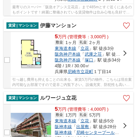
最寄りのスーパー「阪急オアシス立花店」まで485mとすぐ近くにあるの
もポイントです！綺麗に整備されている賃貸物件は住み心地も良好で
す！車の収容台数もたっぷりとある自走式駐車場...
伊藤マンション
賃貸 | マンション
5
万
円
(管理費等：3,000円 )
1ヶ月
2ヶ月
敷金
礼金
東海道本線
「
立花
」駅 徒歩3分
阪急神戸本線
「
武庫之荘
」駅 徒歩24分
阪急神戸本線
「
塚口
」駅 徒歩34分
4階 / 1R / 30.00㎡
兵庫県
尼崎市
立花町
１丁目14
引っ越し費用も抑えることの出来る、家賃5万円の物件。こちらは現在案
内可能なお部屋ですので是非ご内覧下さい。設備充実、防犯性も高いお
すすめのマンション物件です。日差しが入る物...
ルワージュ立花
賃貸 | マンション
5
万
円
(管理費等：4,000円 )
1万円
5万円
敷金
礼金
東海道本線
「
立花
」駅 徒歩5分
阪神本線
「
出屋敷
」駅 徒歩28分
阪神本線
「
尼崎センタープール前
」駅 徒歩