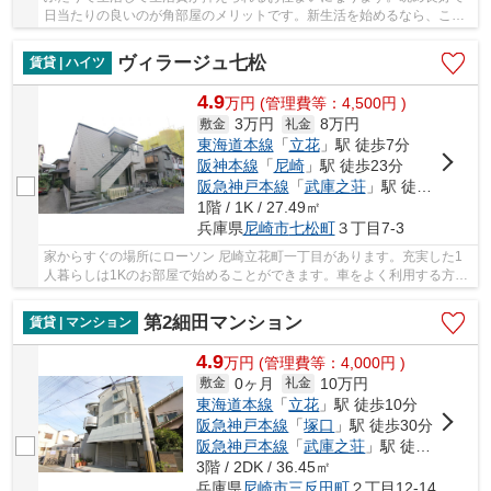
日当たりの良いのが角部屋のメリットです。新生活を始めるなら、この
家賃4.8万円の物件がお勧め。快適なTV視聴環境...
ヴィラージュ七松
賃貸 | ハイツ
4.9
万
円
(管理費等：4,500円 )
3万円
8万円
敷金
礼金
東海道本線
「
立花
」駅 徒歩7分
阪神本線
「
尼崎
」駅 徒歩23分
阪急神戸本線
「
武庫之荘
」駅 徒歩23分
1階 / 1K / 27.49㎡
兵庫県
尼崎市
七松町
３丁目7-3
家からすぐの場所にローソン 尼崎立花町一丁目があります。充実した1
人暮らしは1Kのお部屋で始めることができます。車をよく利用する方も
安心、近隣に駐車場があります。初期費用を抑...
第2細田マンション
賃貸 | マンション
4.9
万
円
(管理費等：4,000円 )
0ヶ月
10万円
敷金
礼金
東海道本線
「
立花
」駅 徒歩10分
阪急神戸本線
「
塚口
」駅 徒歩30分
阪急神戸本線
「
武庫之荘
」駅 徒歩34分
3階 / 2DK / 36.45㎡
兵庫県
尼崎市
三反田町
２丁目12-14