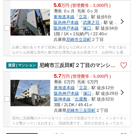
5.6
万
円
(管理費等：3,000円 )
0ヶ月
0ヶ月
敷金
礼金
東海道本線
「
立花
」駅 徒歩5分
阪急神戸本線
「
武庫之荘
」駅 徒歩20分
阪急神戸本線
「
塚口
」駅 徒歩34分
1階 / 1K＋1S(納戸) / 22.40㎡
兵庫県
尼崎市
立花町
２丁目
お家に物がありすぎて収納に困るなら1SKがオススメです。中古であり
ながらも綺麗な室内と魅力的な環境のあるお部屋です。お財布にも優し
い、照明要らずの明るい物件となっています。快...
尼崎市三反田町２丁目のマンション
賃貸 | マンション
5.7
万
円
(管理費等：5,000円 )
0万円
5万円
敷金
礼金
東海道本線
「
立花
」駅 徒歩12分
阪急神戸本線
「
塚口
」駅 徒歩29分
阪神本線
「
出屋敷
」駅 徒歩32分
3階 / 2LDK / 49.41㎡
兵庫県
尼崎市
三反田町
２丁目
室内に洗濯機のスペースをつくったので洗濯がラクラク。インターネッ
トが繋がっているお住まい、回線快適です。当社が自信をもっておスス
メできるマンションタイプのお部屋。開放感溢...