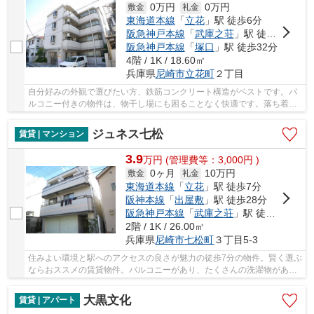
0万円
0万円
敷金
礼金
東海道本線
「
立花
」駅 徒歩6分
阪急神戸本線
「
武庫之荘
」駅 徒歩21分
阪急神戸本線
「
塚口
」駅 徒歩32分
4階 / 1K / 18.60㎡
兵庫県
尼崎市
立花町
２丁目
自分好みの外観で選びたい方、鉄筋コンクリート構造がベストです。バ
ルコニー付きの物件は、物干し場にも困ることなく快適です。落ち着き
ある、フローリング張りのマンションとなって...
ジュネス七松
賃貸 | マンション
3.9
万
円
(管理費等：3,000円 )
0ヶ月
10万円
敷金
礼金
東海道本線
「
立花
」駅 徒歩7分
阪神本線
「
出屋敷
」駅 徒歩28分
阪急神戸本線
「
武庫之荘
」駅 徒歩30分
2階 / 1K / 26.00㎡
兵庫県
尼崎市
七松町
３丁目5-3
住みよい環境と駅へのアクセスの良さが魅力の徒歩7分の物件。賢く選ぶ
ならおススメの賃貸物件。バルコニーがあり、たくさんの洗濯物があっ
ても大丈夫です。この物件は窓からの陽当りも...
大黒文化
賃貸 | アパート