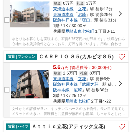
0万円
3万円
敷金
礼金
東海道本線
「
立花
」駅 徒歩12分
東海道本線
「
尼崎
」駅 徒歩28分
阪急神戸本線
「
塚口
」駅 徒歩31分
1階 / 1K / 30.00㎡
兵庫県
尼崎市
東七松町
１丁目3-11
ゆとりある暮らしを実現する、家賃5.75万円のお部屋です。快適な住み
心地のある賃貸物件となっており、好評を得ています。用途に合わせて
使用ができるバルコニー付きの物件にしません...
ＣＡＲＰＩＯ ８５(カルビオ８５)
賃貸 | マンション
5.6
万
円
(管理費等：30,000円 )
2.5万円
8万円
敷金
礼金
東海道本線
「
立花
」駅 徒歩6分
阪急神戸本線
「
武庫之荘
」駅 徒歩32分
阪神本線
「
尼崎
」駅 徒歩36分
3階 / 1K / 25.12㎡
兵庫県
尼崎市
七松町
２丁目4-22
女性からの評価が良い、キッチンスぺースのある物件。長い目で見ても
メリットの大きい、管理費と共益費が無料のお部屋。しっかりとした造
りで信頼できる中古物件。自転車をお持ちの方...
Ａｔｔｉｃ立花(アティック立花)
賃貸 | ハイツ