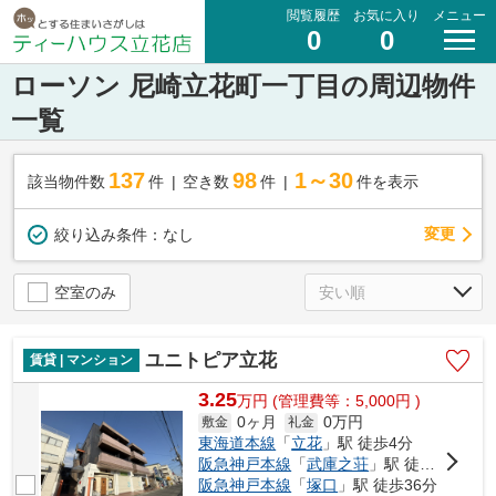
閲覧履歴
お気に入り
メニュー
0
0
ローソン 尼崎立花町一丁目の周辺物件
一覧
137
98
1～30
該当物件数
件
空き数
件
件を表示
変更
絞り込み条件：
なし
空室のみ
ユニトピア立花
賃貸 | マンション
3.25
万
円
(管理費等：5,000円 )
0ヶ月
0万円
敷金
礼金
東海道本線
「
立花
」駅 徒歩4分
阪急神戸本線
「
武庫之荘
」駅 徒歩28分
阪急神戸本線
「
塚口
」駅 徒歩36分