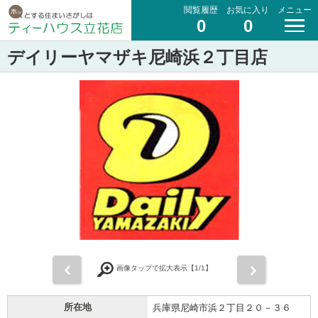
閲覧履歴
お気に入り
メニュー
0
0
デイリーヤマザキ尼崎浜２丁目店
前
次
画像タップで拡大表示【
1
/1】
所在地
兵庫県尼崎市浜２丁目２０－３６