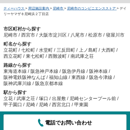
ティーハウス
>
周辺施設案内
>
尼崎市
>
尼崎市のコンビニエンスストア
>
デイ
リーヤマザキ尼崎浜２丁目店
市区町村から探す
尼崎市
/
西宮市
/
大阪市淀川区
/
八尾市
/
松原市
/
寝屋川市
町名から探す
立花町
/
七松町
/
水堂町
/
三反田町
/
上ノ島町
/
大西町
/
西立花町
/
東七松町
/
西難波町
/
南武庫之荘
路線から探す
東海道本線
/
阪急神戸本線
/
阪急伊丹線
/
阪神本線
/
阪神電鉄阪神なんば
/
福知山線
/
東西線
/
阪急今津線
/
阪神武庫川線
/
阪急京都本線
駅から探す
立花
/
武庫之荘
/
塚口
/
出屋敷
/
尼崎センタープール前
/
甲子園口
/
尼崎
/
尼崎
/
西宮北口
/
甲東園
電話でお問い合わせ