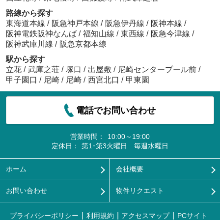
路線から探す
東海道本線
/
阪急神戸本線
/
阪急伊丹線
/
阪神本線
/
阪神電鉄阪神なんば
/
福知山線
/
東西線
/
阪急今津線
/
阪神武庫川線
/
阪急京都本線
駅から探す
立花
/
武庫之荘
/
塚口
/
出屋敷
/
尼崎センタープール前
/
甲子園口
/
尼崎
/
尼崎
/
西宮北口
/
甲東園
電話でお問い合わせ
営業時間：
10:00～19:00
定休日：
第1･第3火曜日 毎週水曜日
ホーム
会社概要
お問い合わせ
物件リクエスト
プライバシーポリシー
利用規約
アクセスマップ
PCサイト