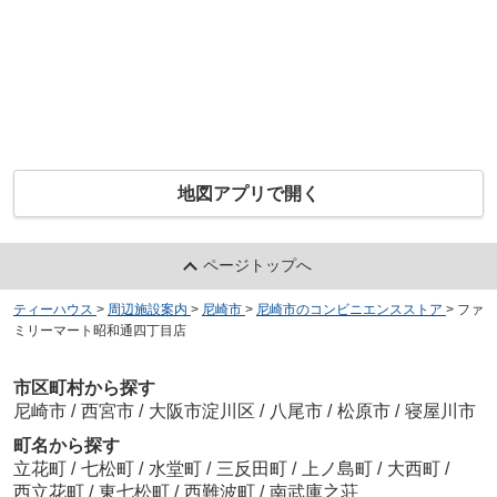
地図アプリで開く
ページトップへ
ティーハウス
>
周辺施設案内
>
尼崎市
>
尼崎市のコンビニエンスストア
>
ファ
ミリーマート昭和通四丁目店
市区町村から探す
尼崎市
/
西宮市
/
大阪市淀川区
/
八尾市
/
松原市
/
寝屋川市
町名から探す
立花町
/
七松町
/
水堂町
/
三反田町
/
上ノ島町
/
大西町
/
西立花町
/
東七松町
/
西難波町
/
南武庫之荘