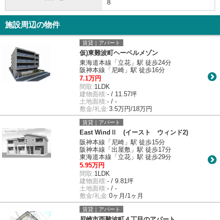
８
施設周辺の物件
賃貸｜アパート
仮)東難波町ヘーベルメゾン
東海道本線「立花」駅 徒歩24分
阪神本線「尼崎」駅 徒歩16分
7.1万円
間取:
1LDK
建物面積:
- / 11.57坪
土地面積:
- / -
敷金/礼金:
3.5万円/18万円
賃貸｜アパート
East WindⅡ (イースト ウィンド2)
阪神本線「尼崎」駅 徒歩15分
阪神本線「出屋敷」駅 徒歩17分
東海道本線「立花」駅 徒歩29分
5.95万円
間取:
1LDK
建物面積:
- / 9.81坪
土地面積:
- / -
敷金/礼金:
0ヶ月/1ヶ月
賃貸｜アパート
尼崎市西難波町４丁目のアパート