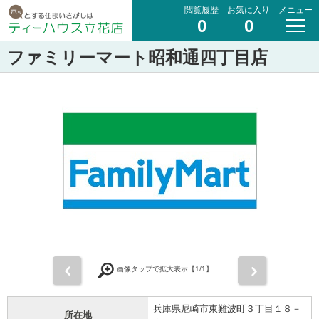
閲覧履歴
お気に入り
メニュー
0
0
ファミリーマート昭和通四丁目店
前
次
画像タップで拡大表示【
1
/1】
兵庫県尼崎市東難波町３丁目１８－
所在地