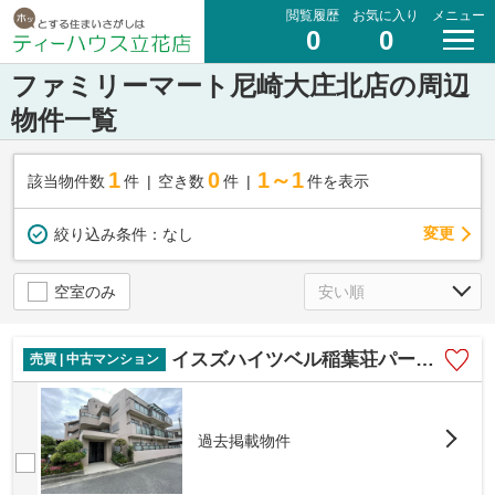
閲覧履歴
お気に入り
メニュー
0
0
ファミリーマート尼崎大庄北店の周辺
物件一覧
1
0
1～1
該当物件数
件
空き数
件
件を表示
変更
絞り込み条件：
なし
空室のみ
イスズハイツベル稲葉荘パート2
売買 | 中古マンション
過去掲載物件