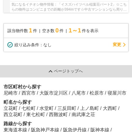
気になるイチオシ物件情報：「イスズハイツベル稲葉荘パート2」☆こち
らの物件はコンビニまでの距離が394mです☆中古マンションなら周りに
どのような人が住んでいるかも知ることができま...
1
0
1～1
該当物件数
件
空き数
件
件を表示
変更
絞り込み条件：
なし
ページトップへ
市区町村から探す
尼崎市
/
西宮市
/
大阪市淀川区
/
八尾市
/
松原市
/
寝屋川市
町名から探す
立花町
/
七松町
/
水堂町
/
三反田町
/
上ノ島町
/
大西町
/
西立花町
/
東七松町
/
西難波町
/
南武庫之荘
路線から探す
東海道本線
/
阪急神戸本線
/
阪急伊丹線
/
阪神本線
/