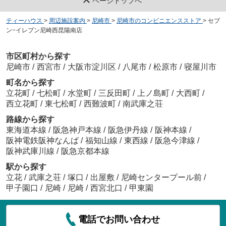
ページトップへ
ティーハウス
>
周辺施設案内
>
尼崎市
>
尼崎市のコンビニエンスストア
>
セブ
ン−イレブン尼崎西昆陽南店
市区町村から探す
尼崎市
/
西宮市
/
大阪市淀川区
/
八尾市
/
松原市
/
寝屋川市
町名から探す
立花町
/
七松町
/
水堂町
/
三反田町
/
上ノ島町
/
大西町
/
西立花町
/
東七松町
/
西難波町
/
南武庫之荘
路線から探す
東海道本線
/
阪急神戸本線
/
阪急伊丹線
/
阪神本線
/
阪神電鉄阪神なんば
/
福知山線
/
東西線
/
阪急今津線
/
阪神武庫川線
/
阪急京都本線
駅から探す
立花
/
武庫之荘
/
塚口
/
出屋敷
/
尼崎センタープール前
/
甲子園口
/
尼崎
/
尼崎
/
西宮北口
/
甲東園
電話でお問い合わせ