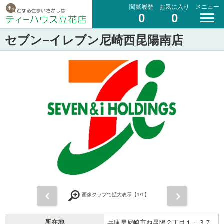
閲覧履歴
お気に入り
メニュー
0
0
セブン−イレブン尼崎西昆陽南店
前
次
画像タップで拡大表示【
1
/1】
所在地
兵庫県尼崎市西昆陽２丁目１－３７