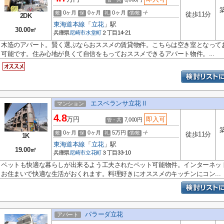
0ヶ月
0ヶ月
0ヶ月
-/-
敷
保
礼
償/敷
徒歩11分
2DK
東海道本線
「
立花
」駅
30.00㎡
兵庫県
尼崎市
水堂町
２丁目14-21
木造のアパート。賢く選ぶならおススメの賃貸物件。こちらは空き室となって
可能です。住み心地が良くて自信をもっておススメできるアパート物件。...
エスペランサ立花Ⅱ
マンション
4.8
万円
即入可
7,000円
管・共
0ヶ月
0ヶ月
5万円
-/-
敷
保
礼
償/敷
徒歩11分
1K
東海道本線
「
立花
」駅
19.00㎡
兵庫県
尼崎市
立花町
３丁目33-10
ペットも快適な暮らしが出来るよう工夫されたペット可能物件。インターネッ
お住まいで快適な生活がおくれます。料理好きにオススメのキッチンにコン...
パラーダ立花
アパート