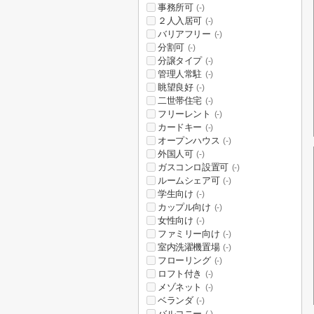
事務所可
(-)
２人入居可
(-)
バリアフリー
(-)
分割可
(-)
分譲タイプ
(-)
管理人常駐
(-)
眺望良好
(-)
二世帯住宅
(-)
フリーレント
(-)
カードキー
(-)
オープンハウス
(-)
外国人可
(-)
ガスコンロ設置可
(-)
ルームシェア可
(-)
学生向け
(-)
カップル向け
(-)
女性向け
(-)
ファミリー向け
(-)
室内洗濯機置場
(-)
フローリング
(-)
ロフト付き
(-)
メゾネット
(-)
ベランダ
(-)
バルコニー