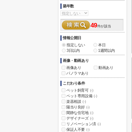
築年数
49
件が該当
情報公開日
指定しない
本日
3日以内
1週間以内
画像・動画あり
画像あり
動画あり
パノラマあり
こだわり条件
ペット飼育可
(-)
ペット専用設備
(-)
楽器相談
(-)
陽当り良好
(-)
閑静な住宅地
(-)
デザイナーズ
(-)
リノベーション済
(-)
保証人不要
(-)