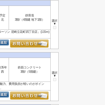
予定
鉄骨造
北
3階/（4階建 地下1階）
選択
▼
ソン 尼崎立花町四丁目店」(115m)
築35年
鉄筋コンクリート
西
3階/（5階建）
選択
▼
の魅力、費用負担が軽いのがポイン
.