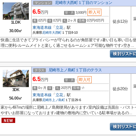
尼崎市大西町１丁目のマンション
マンション
6.5
万円
即入可
3,000円
管・共
0万円
0万円
2ヶ月
0万円/0万円
敷
保
礼
償/敷
徒歩12分
1LDK
東海道本線
「
立花
」駅
30.00㎡
兵庫県
尼崎市
大西町
１丁目8-10
快適に生活できてプライバシーが守られるのが角部屋です♪暑い日も寒い日も
理に便利♪ルームメイトと楽しく過ごせるルームシェア可能な物件です♪空き...
尼崎市上ノ島町１丁目のテラス
テラス
6.5
万円
即入可
-
管・共
0ヶ月
-
20万円
-/-
敷
保
礼
償/敷
徒歩20分
3DK
東海道本線
「
立花
」駅
56.00㎡
兵庫県
尼崎市
上ノ島町
１丁目29-6
家から497mの場所に尼崎上ノ島郵便局があります♪室内設備は洗面台・バス
やすいお部屋になっております♪建物の敷地内に空いている駐車場があるの...