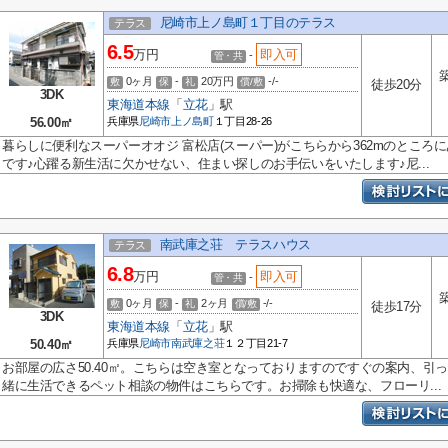
尼崎市上ノ島町１丁目のテラス
テラス
6.5
万円
即入可
-
管・共
0ヶ月
-
20万円
-/-
敷
保
礼
償/敷
徒歩20分
3DK
東海道本線
「
立花
」駅
56.00㎡
兵庫県
尼崎市
上ノ島町
１丁目28-26
暮らしに便利なスーパーオオジ 富松店(スーパー)がこちらから362mのところに
です♪心躍る新生活に欠かせない、住まい探しのお手伝いをいたします♪尼...
南武庫之荘 テラスハウス
テラス
6.8
万円
即入可
-
管・共
0ヶ月
-
2ヶ月
-/-
敷
保
礼
償/敷
徒歩17分
3DK
東海道本線
「
立花
」駅
50.40㎡
兵庫県
尼崎市
南武庫之荘
１２丁目21-7
お部屋の広さ50.40㎡。こちらは空き室となっておりますのですぐの案内、引
緒に生活できるペット相談の物件はこちらです。お掃除も快適な、フローリ...