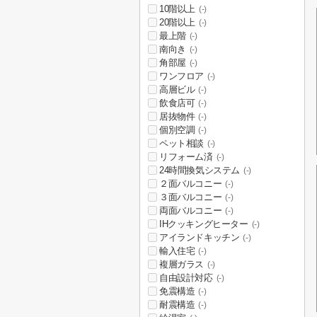
10階以上
(-)
20階以上
(-)
最上階
(-)
南向き
(-)
角部屋
(-)
ワンフロア
(-)
高層ビル
(-)
飲食店可
(-)
居抜物件
(-)
個別空調
(-)
ペット相談
(-)
リフォーム済
(-)
24時間換気システム
(-)
２面バルコニー
(-)
３面バルコニー
(-)
両面バルコニー
(-)
IHクッキングヒーター
(-)
アイランドキッチン
(-)
輸入住宅
(-)
複層ガラス
(-)
自由設計対応
(-)
免震構造
(-)
耐震構造
(-)