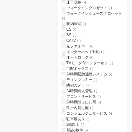
床下収納
(-)
ウォークインクロゼット
(-)
ウォークインシューズクロゼット
(-)
収納豊富
(-)
CS
(-)
BS
(-)
CATV
(-)
光ファイバー
(-)
インターネット対応
(-)
オートロック
(-)
TVモニタ付インターホン
(-)
宅配ボックス
(-)
24時間緊急通報システム
(-)
ディンプルキー
(-)
防犯カメラ
(-)
24時間有人管理
(-)
フロントサービス
(-)
24時間ゴミ出し可
(-)
住戸内覧可能
(-)
コンシェルジュサービス
(-)
駐車場あり
(-)
2階以上
(-)
1階の物件
(-)