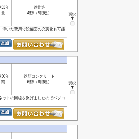
築33年
鉄骨造
北
4階/（5階建）
選択
▼
、浮いた費用で設備面の充実化も可能
築36年
鉄筋コンクリート
南
6階/（6階建）
選択
▼
ネットの回線を繋げましたのでパソコ