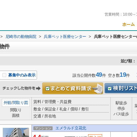
営業時間：
10:00～
>
尼崎市の動物病院
>
兵庫ペット医療センター
>
兵庫ペット医療センター
物件
並び順：
49
19
1
募集中のみ表示
該当公開件数
件 空き数
件
賃料 / 管理費・共益費
外観
/
間取り図
駅徒歩
停歩
敷金 / 保証金 / 礼金 / 償却 / 敷引
間取り
バス徒歩
面積
交通 / 所在地
エメラルド立花北
マンション