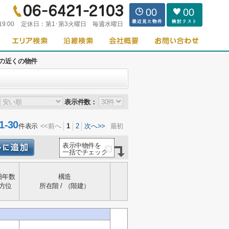
00
00
19:00
定休日：
第1･第3火曜日 毎週水曜日
の近くの物件
表示件数：
-30
件表示
<<前へ
1
2
次へ>>
最初
表示中物件を
一括でチェック
築年数
構造
方位
所在階 / （階建）