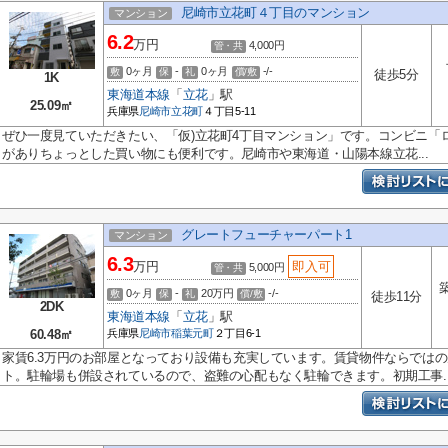
尼崎市立花町４丁目のマンション
マンション
6.2
万円
4,000円
管・共
0ヶ月
-
0ヶ月
-/-
敷
保
礼
償/敷
徒歩5分
1K
東海道本線
「
立花
」駅
25.09㎡
兵庫県
尼崎市
立花町
４丁目5-11
ぜひ一度見ていただきたい、「仮)立花町4丁目マンション」です。コンビニ「ロー
がありちょっとした買い物にも便利です。尼崎市や東海道・山陽本線立花...
グレートフューチャーパート1
マンション
6.3
万円
即入可
5,000円
管・共
0ヶ月
-
20万円
-/-
敷
保
礼
償/敷
徒歩11分
2DK
東海道本線
「
立花
」駅
60.48㎡
兵庫県
尼崎市
稲葉元町
２丁目6-1
家賃6.3万円のお部屋となっており設備も充実しています。賃貸物件ならでは
ト。駐輪場も併設されているので、盗難の心配もなく駐輪できます。初期工事..