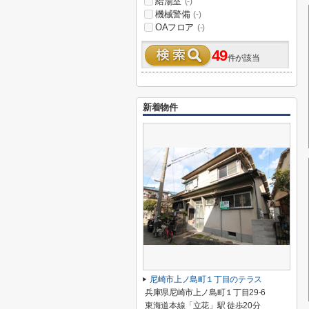
給湯室
(-)
機械警備
(-)
OAフロア
(-)
49
件が該当
新着物件
尼崎市上ノ島町１丁目のテラス
兵庫県尼崎市上ノ島町１丁目29-6
東海道本線「立花」駅 徒歩20分