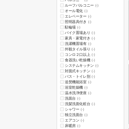
(-)
ルーフバルコニー
(-)
オール電化
(-)
エレベーター
(-)
照明器具付き
(-)
駐輪場
(-)
バイク置場あり
(-)
家具・家電付き
(-)
洗濯機置場有
(-)
外観タイル張り
(-)
コンロ２口以上
(-)
食器洗い乾燥機
(-)
システムキッチン
(-)
対面式キッチン
(-)
バス・トイレ別
(-)
追焚機能浴室
(-)
浴室乾燥機
(-)
温水洗浄便座
(-)
洗面台
(-)
洗髪洗面化粧台
(-)
シャワー
(-)
独立洗面台
(-)
エアコン
(-)
床暖房
(-)