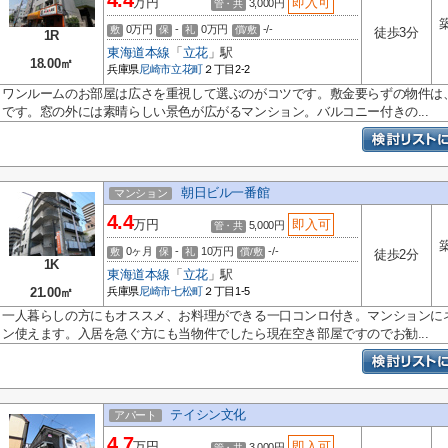
4.4
万円
即入可
3,000円
管・共
0万円
-
0万円
-/-
敷
保
礼
償/敷
徒歩3分
1R
東海道本線
「
立花
」駅
18.00㎡
兵庫県
尼崎市
立花町
２丁目2-2
ワンルームのお部屋は広さを重視して選ぶのがコツです。敷金要らずの物件は
です。窓の外には素晴らしい景色が広がるマンション。バルコニー付きの...
朝日ビル一番館
マンション
4.4
万円
即入可
5,000円
管・共
0ヶ月
-
10万円
-/-
敷
保
礼
償/敷
徒歩2分
1K
東海道本線
「
立花
」駅
21.00㎡
兵庫県
尼崎市
七松町
２丁目1-5
一人暮らしの方にもオススメ、お料理ができる一口コンロ付き。マンションに
ン使えます。入居を急ぐ方にも当物件でしたら現在空き部屋ですのでお勧...
テイシン文化
アパート
4.7
万円
即入可
3,000円
管・共