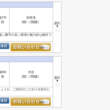
築7年
鉄骨造
西
1階/（3階建）
選択
▼
使い勝手の良い環境が魅力的な物件で
築8年
木造
南
1階/（3階建）
選択
▼
しょうか。ご自分のこだわりを存分に