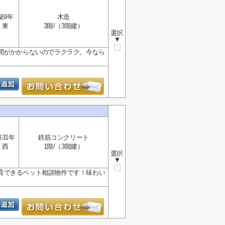
築9年
木造
東
3階/（3階建）
選択
▼
間がかからないのでラクラク。今なら
築31年
鉄筋コンクリート
西
1階/（3階建）
選択
▼
育できるペット相談物件です！味わい