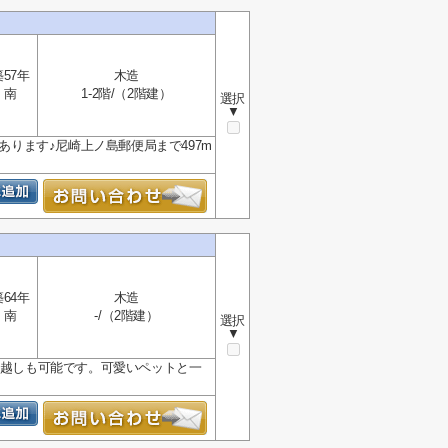
築57年
木造
南
1-2階/（2階建）
選択
▼
あります♪尼崎上ノ島郵便局まで497m
築64年
木造
南
-/（2階建）
選択
▼
っ越しも可能です。可愛いペットと一