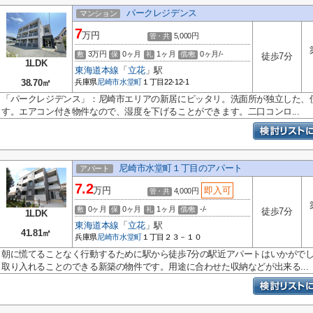
パークレジデンス
マンション
7
万円
5,000円
管・共
3万円
0ヶ月
1ヶ月
0ヶ月/-
敷
保
礼
償/敷
徒歩7分
1LDK
東海道本線
「
立花
」駅
38.70㎡
兵庫県
尼崎市
水堂町
１丁目22-12-1
「パークレジデンス」：尼崎市エリアの新居にピッタリ。洗面所が独立した、
す。エアコン付き物件なので、湿度を下げることができます。二口コンロ...
尼崎市水堂町１丁目のアパート
アパート
7.2
万円
即入可
4,000円
管・共
0ヶ月
0ヶ月
1ヶ月
-/-
敷
保
礼
償/敷
徒歩7分
1LDK
東海道本線
「
立花
」駅
41.81㎡
兵庫県
尼崎市
水堂町
１丁目２３－１０
朝に慌てることなく行動するために駅から徒歩7分の駅近アパートはいかがで
取り入れることのできる新築の物件です。用途に合わせた収納などが出来る...