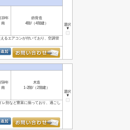
築19年
鉄骨造
南
4階/（4階建）
選択
▼
使えるエアコンが付いており、空調管
築59年
木造
南
1-2階/（2階建）
選択
▼
トイレ別など豊富に揃っており、過ごし