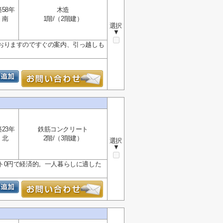
築58年
木造
南
1階/（2階建）
選択
▼
おりますのですぐの案内、引っ越しも
築23年
鉄筋コンクリート
北
2階/（3階建）
選択
▼
ト0円で経済的。一人暮らしに適した