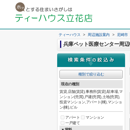
ティーハウス
>
周辺施設案内
>
尼崎市
兵庫ペット医療センター周辺
種別で絞り込む
現在の種別
賃貸,店舗(賃貸),事務所(賃貸),駐車場,マ
ンション(売買),戸建(売買),土地(売買),
投資マンション,アパート(棟),マンショ
ン(棟),ビル
アパート
マンション
一戸建て
▼賃料