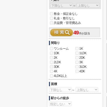
～
敷金・保証金なし
礼金・敷引なし
共益費・管理費込み
49
件が該当
間取り
ワンルーム
1K
1DK
1LDK
2K
2DK
2LDK
3K
3DK
3LDK
4K
4DK
4LDK以上
面積
～
駅からの徒歩