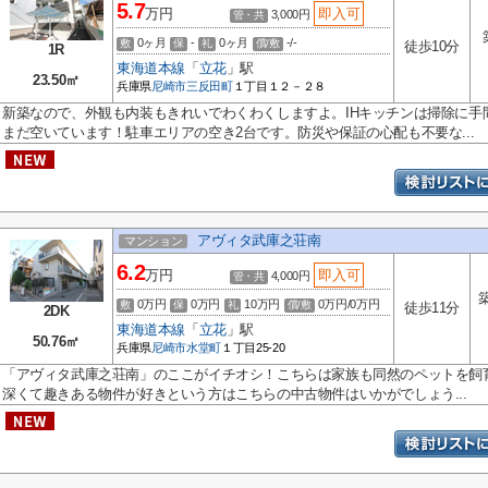
5.7
万円
即入可
3,000円
管・共
0ヶ月
-
0ヶ月
-/-
敷
保
礼
償/敷
徒歩10分
1R
東海道本線
「
立花
」駅
23.50㎡
兵庫県
尼崎市
三反田町
１丁目１２－２８
新築なので、外観も内装もきれいでわくわくしますよ。IHキッチンは掃除に手
まだ空いています！駐車エリアの空き2台です。防災や保証の心配も不要な...
アヴィタ武庫之荘南
マンション
6.2
万円
即入可
4,000円
管・共
0万円
0万円
10万円
0万円/0万円
敷
保
礼
償/敷
徒歩11分
2DK
東海道本線
「
立花
」駅
50.76㎡
兵庫県
尼崎市
水堂町
１丁目25-20
「アヴィタ武庫之荘南」のここがイチオシ！こちらは家族も同然のペットを飼
深くて趣きある物件が好きという方はこちらの中古物件はいかがでしょう...