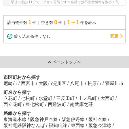
駅まで徒歩11分でアクセス可能です☆当社では不動産情報を数多く取り
扱っております☆あなたのご希望に適った物件がき...
1
0
1～1
該当物件数
件
空き数
件
件を表示
変更
絞り込み条件：
なし
ページトップへ
市区町村から探す
尼崎市
/
西宮市
/
大阪市淀川区
/
八尾市
/
松原市
/
寝屋川市
町名から探す
立花町
/
七松町
/
水堂町
/
三反田町
/
上ノ島町
/
大西町
/
西立花町
/
東七松町
/
西難波町
/
南武庫之荘
路線から探す
東海道本線
/
阪急神戸本線
/
阪急伊丹線
/
阪神本線
/
阪神電鉄阪神なんば
/
福知山線
/
東西線
/
阪急今津線
/