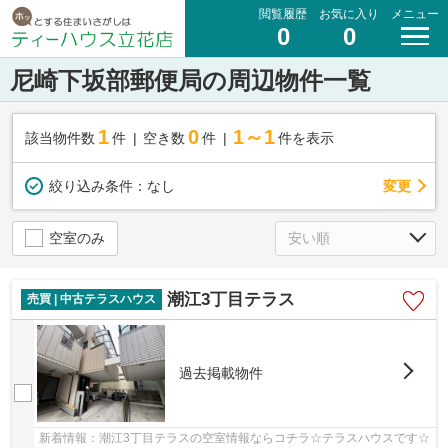
閲覧履歴
お気に入り
メニュー
0
0
尼崎下坂部郵便局の周辺物件一覧
1
0
1～1
該当物件数
件
空き数
件
件を表示
変更
絞り込み条件：
なし
空室のみ
潮江3丁目テラス
売買 | 中古テラスハウス
過去掲載物件
新着情報：潮江3丁目テラスの空室情報ならコチラ☆テラスハウスです☆