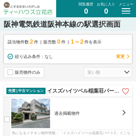
閲覧履歴
お気に入り
メニュー
0
0
阪神電気鉄道阪神本線の駅選択画面
2
0
1～2
該当物件数
件
販売数
件
件を表示
変更
絞り込み条件：
なし
販売物件のみ
イスズハイツベル稲葉荘パート2
売買 | 中古マンション
過去掲載物件
気になるイチオシ物件情報：「イスズハイツベル稲葉荘パート2」☆こち