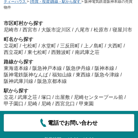
ティーハウス
>
(売買・投資)路線・駅から探す
>
阪神電気鉄道阪神本線の売買
物件
市区町村から探す
尼崎市
/
西宮市
/
大阪市淀川区
/
八尾市
/
松原市
/
寝屋川市
町名から探す
立花町
/
七松町
/
水堂町
/
三反田町
/
上ノ島町
/
大西町
/
西立花町
/
東七松町
/
西難波町
/
南武庫之荘
路線から探す
東海道本線
/
阪急神戸本線
/
阪急伊丹線
/
阪神本線
/
阪神電鉄阪神なんば
/
福知山線
/
東西線
/
阪急今津線
/
阪神武庫川線
/
阪急京都本線
駅から探す
立花
/
武庫之荘
/
塚口
/
出屋敷
/
尼崎センタープール前
/
甲子園口
/
尼崎
/
尼崎
/
西宮北口
/
甲東園
電話でお問い合わせ