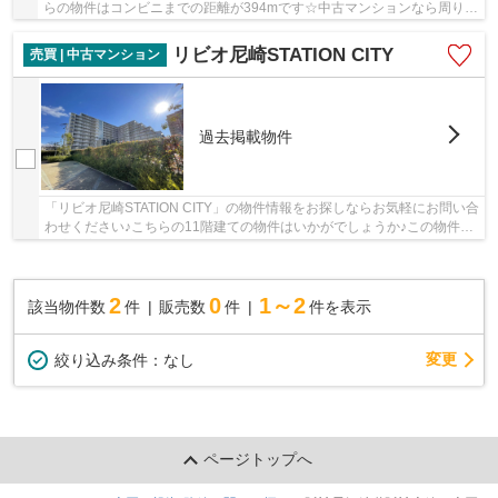
らの物件はコンビニまでの距離が394mです☆中古マンションなら周りに
どのような人が住んでいるかも知ることができま...
リビオ尼崎STATION CITY
売買 | 中古マンション
過去掲載物件
「リビオ尼崎STATION CITY」の物件情報をお探しならお気軽にお問い合
わせください♪こちらの11階建ての物件はいかがでしょうか♪この物件は
快適な室内環境が魅力の中古マンションです♪20...
2
0
1～2
該当物件数
件
販売数
件
件を表示
変更
絞り込み条件：
なし
ページトップへ