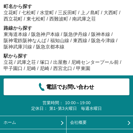
町名から探す
立花町
/
七松町
/
水堂町
/
三反田町
/
上ノ島町
/
大西町
/
西立花町
/
東七松町
/
西難波町
/
南武庫之荘
路線から探す
東海道本線
/
阪急神戸本線
/
阪急伊丹線
/
阪神本線
/
阪神電鉄阪神なんば
/
福知山線
/
東西線
/
阪急今津線
/
阪神武庫川線
/
阪急京都本線
駅から探す
立花
/
武庫之荘
/
塚口
/
出屋敷
/
尼崎センタープール前
/
甲子園口
/
尼崎
/
尼崎
/
西宮北口
/
甲東園
電話でお問い合わせ
営業時間：
10:00～19:00
定休日：
第1･第3火曜日 毎週水曜日
ホーム
会社概要