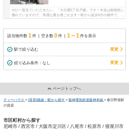
ぜひ一度見ていただきたい、「大日通5丁目戸建」です！木造は耐熱性に
優れていますので、快適な夏を過ごせます！駅から徒歩6分の物件で、電
車での通勤も十分便利な立地です！コチラの...
1
0
1～1
該当物件数
件
空き数
件
件を表示
駅で絞り込む
変更
変更
絞り込み条件：
なし
ページトップへ
ティーハウス
>
(賃貸)路線・駅から探す
>
阪神電気鉄道阪神本線
>
春日野道駅
の賃貸
市区町村から探す
尼崎市
/
西宮市
/
大阪市淀川区
/
八尾市
/
松原市
/
寝屋川市