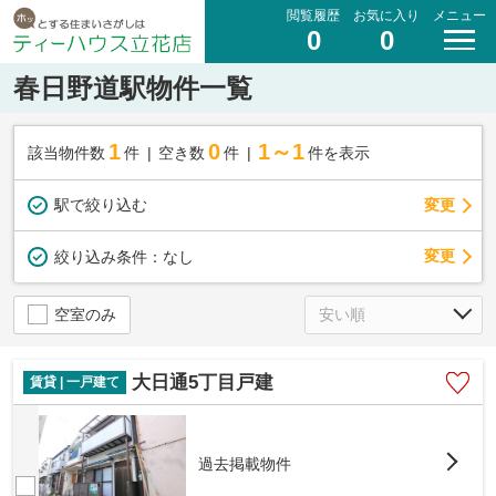
閲覧履歴
お気に入り
メニュー
0
0
春日野道駅物件一覧
1
0
1～1
該当物件数
件
空き数
件
件を表示
駅で絞り込む
変更
変更
絞り込み条件：
なし
空室のみ
大日通5丁目戸建
賃貸 | 一戸建て
過去掲載物件