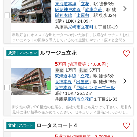
東海道本線
「
立花
」駅 徒歩3分
阪急神戸本線
「
武庫之荘
」駅 徒歩27分
阪神本線
「
出屋敷
」駅 徒歩32分
3階 / 1DK / 24.09㎡
兵庫県
尼崎市
立花町
１丁目10-19
料理好きにオススメなIHヒーターの付いた物件、快適なキッチン！お住
まいにネットの回線を導入しているので生活しやすい！広々と空間を使
える鉄骨造はいかがですか！室温を一定に保つ...
ルワージュ立花
賃貸 | マンション
5
万
円
(管理費等：4,000円 )
1万円
5万円
敷金
礼金
東海道本線
「
立花
」駅 徒歩5分
阪神本線
「
出屋敷
」駅 徒歩28分
阪神本線
「
尼崎センタープール前
」駅 徒歩
3階 / 1DK / 26.32㎡
兵庫県
尼崎市
立花町
１丁目21-33
耐久性の高いRC構造の住居を、当社で是非とも見つけて下さい。是非内
見時に使い勝手を確かめてください。セキュリティ設備がしっかりして
いるマンション物件です。家具なども配置しや...
ロータスコート４
賃貸 | アパート
5.6
万
円
(管理費等：3,000円 )