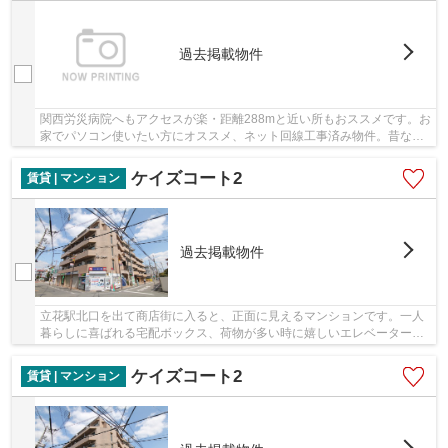
過去掲載物件
関西労災病院へもアクセスが楽・距離288mと近い所もおススメです。お
家でパソコン使いたい方にオススメ、ネット回線工事済み物件。昔なが
らの木造建築が最近のお勧めです。新築物件な...
ケイズコート2
賃貸 | マンション
過去掲載物件
立花駅北口を出て商店街に入ると、正面に見えるマンションです。一人
暮らしに喜ばれる宅配ボックス、荷物が多い時に嬉しいエレベーターの
ある鉄筋コンクリート造の賃貸物件です。当社...
ケイズコート2
賃貸 | マンション