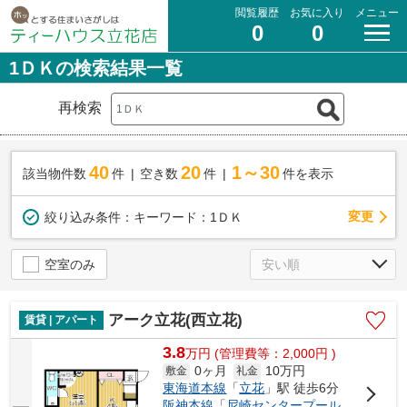
閲覧履歴
お気に入り
メニュー
0
0
1ＤＫの検索結果一覧
再検索
40
20
1～30
該当物件数
件
空き数
件
件を表示
変更
絞り込み条件：
キーワード：1ＤＫ
空室のみ
アーク立花(西立花)
賃貸 | アパート
3.8
万
円
(管理費等：2,000円 )
0ヶ月
10万円
敷金
礼金
東海道本線
「
立花
」駅 徒歩6分
阪神本線
「
尼崎センタープール前
」駅 徒歩