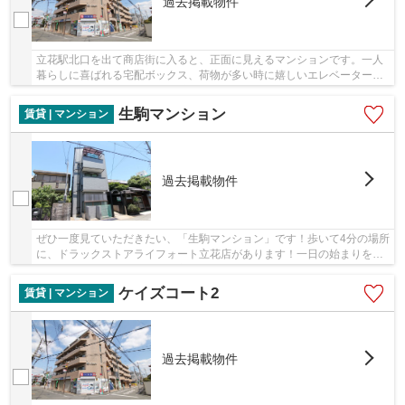
過去掲載物件
立花駅北口を出て商店街に入ると、正面に見えるマンションです。一人
暮らしに喜ばれる宅配ボックス、荷物が多い時に嬉しいエレベーターの
ある鉄筋コンクリート造の賃貸物件です。当社...
生駒マンション
賃貸 | マンション
過去掲載物件
ぜひ一度見ていただきたい、「生駒マンション」です！歩いて4分の場所
に、ドラックストアライフォート立花店があります！一日の始まりを気
持ちよく過ごせる陽当たりの良い物件です！徒...
ケイズコート2
賃貸 | マンション
過去掲載物件