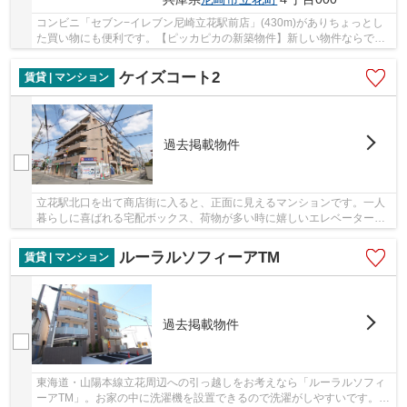
コンビニ「セブン−イレブン尼崎立花駅前店」(430m)がありちょっとし
た買い物にも便利です。【ピッカピカの新築物件】新しい物件ならでは
の魅力が満載。尼崎市エリアや東海道・山陽本線...
ケイズコート2
賃貸 | マンション
過去掲載物件
立花駅北口を出て商店街に入ると、正面に見えるマンションです。一人
暮らしに喜ばれる宅配ボックス、荷物が多い時に嬉しいエレベーターの
ある鉄筋コンクリート造の賃貸物件です。当社...
ルーラルソフィーアTM
賃貸 | マンション
過去掲載物件
東海道・山陽本線立花周辺への引っ越しをお考えなら「ルーラルソフィ
ーアTM」。お家の中に洗濯機を設置できるので洗濯がしやすいです。こ