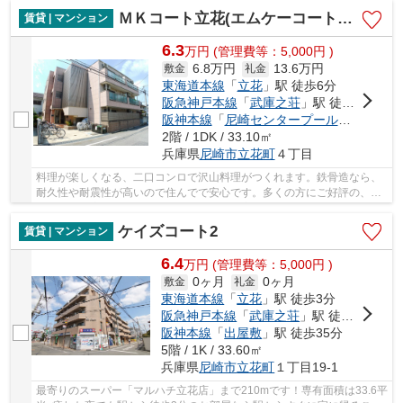
ＭＫコート立花(エムケーコート立花)
賃貸 | マンション
6.3
万
円
(管理費等：5,000円 )
6.8万円
13.6万円
敷金
礼金
東海道本線
「
立花
」駅 徒歩6分
阪急神戸本線
「
武庫之荘
」駅 徒歩20分
阪神本線
「
尼崎センタープール前
」駅 徒歩
2階 / 1DK / 33.10㎡
兵庫県
尼崎市
立花町
４丁目
料理が楽しくなる、二口コンロで沢山料理がつくれます。鉄骨造なら、
耐久性や耐震性が高いので住んでで安心です。多くの方にご好評の、清
潔感のある室内が魅力的な賃貸物件です。家具...
ケイズコート2
賃貸 | マンション
6.4
万
円
(管理費等：5,000円 )
0ヶ月
0ヶ月
敷金
礼金
東海道本線
「
立花
」駅 徒歩3分
阪急神戸本線
「
武庫之荘
」駅 徒歩25分
阪神本線
「
出屋敷
」駅 徒歩35分
5階 / 1K / 33.60㎡
兵庫県
尼崎市
立花町
１丁目19-1
最寄りのスーパー「マルハチ立花店」まで210mです！専有面積は33.6平