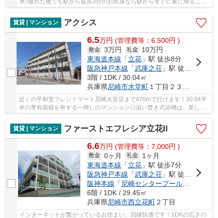
米♪疲れた夜でも駅から徒歩3分のお部屋なら駅からすぐに家に帰ること
ができます♪物件を借りる際はランニングコスト...
アクシス
賃貸 | マンション
6.5
万
円
(管理費等：6,500円 )
3万円
10万円
敷金
礼金
東海道本線
「
立花
」駅 徒歩8分
阪急神戸本線
「
武庫之荘
」駅 徒歩20分
3階 / 1DK / 30.04㎡
兵庫県
尼崎市
水堂町
１丁目２３－１０
近くの平和堂フレンドマート尼崎水堂店まで470mで行けます！30.04平
米の専有面積を有する一押しのマンション◎追い焚き式浴槽は、差し湯
もそのまま沸かすこともできます◎物干し場にも使...
ファーストエフレシア立花II
賃貸 | マンション
6.6
万
円
(管理費等：7,000円 )
0ヶ月
1ヶ月
敷金
礼金
東海道本線
「
立花
」駅 徒歩7分
阪急神戸本線
「
武庫之荘
」駅 徒歩29分
阪神本線
「
尼崎センタープール前
」駅 徒歩
6階 / 1DK / 29.45㎡
兵庫県
尼崎市
西立花町
２丁目
インターネットが繋がっているお住まい、回線快適です！1DKの広さの