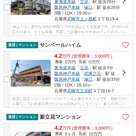
東海道本線
「
立花
」駅 徒歩20分
阪急神戸本線
「
塚口
」駅 徒歩25分
3階 / 1DK / 29.00㎡
兵庫県
尼崎市
上ノ島町
２丁目19-4
1Kより少し贅沢な1DKの間取りでの生活はとても快適です。29.00㎡の
広さがあり、とても快適。充実した設備がおすすめポイントのマンショ
ンタイプの物件。高ニーズである、陽当りの良い...
サンベールハイム
賃貸 | マンション
4.2
万
円
(管理費等：3,000円 )
0万円
0万円
敷金
礼金
東海道本線
「
立花
」駅 徒歩3分
阪急神戸本線
「
武庫之荘
」駅 徒歩22分
阪急神戸本線
「
塚口
」駅 徒歩39分
2階 / 1DK / 20.10㎡
兵庫県
尼崎市
立花町
４丁目16-7
生活に役立つコンロが一つついているお家がオススメです。初めての一
人暮らしでお友達を呼びたいなら1DKがちょうどいい。多くの方にご好
評を頂いている、礼金ゼロ円の一押しのお部屋で...
新立花マンション
賃貸 | マンション
4.2
万
円
(管理費等：3,000円 )
0ヶ月
10万円
敷金
礼金