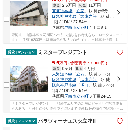
2.5万円
11万円
敷金
礼金
東海道本線
「
立花
」駅 徒歩6分
阪急神戸本線
「
武庫之荘
」駅 徒歩19分
1階 / 1DK / 27.54㎡
兵庫県
尼崎市
立花町
４丁目8-1
東海道・山陽本線立花周辺への引っ越しをお考えなら「ロータスコート
４」。月額16200円の駐車場代が魅力の物件です。自転車を快適に駐輪
できる駐輪場があります。ストレスフリーな生活...
ミスタープレジデント
賃貸 | マンション
5.6
万
円
(管理費等：7,000円 )
0ヶ月
6万円
敷金
礼金
東海道本線
「
立花
」駅 徒歩12分
阪急神戸本線
「
武庫之荘
」駅 徒歩22分
阪急神戸本線
「
塚口
」駅 徒歩28分
1階 / 1DK / 28.54㎡
兵庫県
尼崎市
立花町
３丁目24-19
「ミスタープレジデント」：尼崎市エリアの新居にピッタリ◎独立洗面
所のある、利便性の高い物件です◎駅まで徒歩12分の物件で雑踏から少
し離れた立地です◎充実した毎日を送る為の第一歩...
パラツィーナエスタ立花Ⅲ
賃貸 | マンション