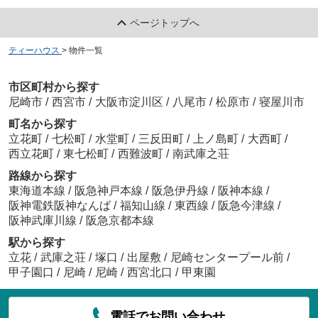
ページトップへ
ティーハウス
>
物件一覧
市区町村から探す
尼崎市
/
西宮市
/
大阪市淀川区
/
八尾市
/
松原市
/
寝屋川市
町名から探す
立花町
/
七松町
/
水堂町
/
三反田町
/
上ノ島町
/
大西町
/
西立花町
/
東七松町
/
西難波町
/
南武庫之荘
路線から探す
東海道本線
/
阪急神戸本線
/
阪急伊丹線
/
阪神本線
/
阪神電鉄阪神なんば
/
福知山線
/
東西線
/
阪急今津線
/
阪神武庫川線
/
阪急京都本線
駅から探す
立花
/
武庫之荘
/
塚口
/
出屋敷
/
尼崎センタープール前
/
甲子園口
/
尼崎
/
尼崎
/
西宮北口
/
甲東園
電話でお問い合わせ