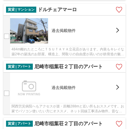
だわりの空間を生み出すことの出来る、新築の...
ドルチェアマーロ
賃貸 | マンション
過去掲載物件
484m離れたところにＴＳＵＴＡＹＡ立花店があります。内装もキレイな
築2年の築浅のお部屋。構造上、間取りの自由度が高いのが鉄骨造の魅
力。当社が自信をもっておススメできるマンショ...
尼崎市稲葉荘２丁目のアパート
賃貸 | アパート
過去掲載物件
関西労災病院へもアクセスが楽・距離288mと近い所もおススメです。お
家でパソコン使いたい方にオススメ、ネット回線工事済み物件。昔なが
らの木造建築が最近のお勧めです。新築物件な...
尼崎市稲葉荘２丁目のアパート
賃貸 | アパート