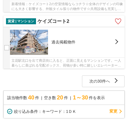
新着情報：ケイズコート2の空室情報ならコチラ☆全体のデザインの印象
にも大きく影響する、外観タイル張りの物件です☆共用設備も充実し
た、一押しのマンションです☆階層差の移動に便利...
ケイズコート2
賃貸 | マンション
過去掲載物件
立花駅北口を出て商店街に入ると、正面に見えるマンションです。一人
暮らしに喜ばれる宅配ボックス、荷物が多い時に嬉しいエレベーターの
ある鉄筋コンクリート造の賃貸物件です。当社...
次の30件へ
40
20
1～30
該当物件数
件
空き数
件
件を表示
変更
絞り込み条件：
キーワード：1ＤＫ