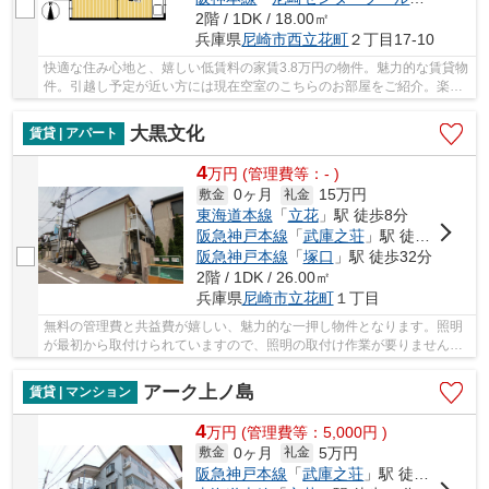
2階 / 1DK / 18.00㎡
兵庫県
尼崎市
西立花町
２丁目17-10
快適な住み心地と、嬉しい低賃料の家賃3.8万円の物件。魅力的な賃貸物
件。引越し予定が近い方には現在空室のこちらのお部屋をご紹介。楽し
いキャンパスライフを送るなら学生向物件がお...
大黒文化
賃貸 | アパート
4
万
円
(管理費等：- )
0ヶ月
15万円
敷金
礼金
東海道本線
「
立花
」駅 徒歩8分
阪急神戸本線
「
武庫之荘
」駅 徒歩30分
阪急神戸本線
「
塚口
」駅 徒歩32分
2階 / 1DK / 26.00㎡
兵庫県
尼崎市
立花町
１丁目
無料の管理費と共益費が嬉しい、魅力的な一押し物件となります。照明
が最初から取付けられていますので、照明の取付け作業が要りません。
物件の種類や条件などは、数多く存在します。...
アーク上ノ島
賃貸 | マンション
4
万
円
(管理費等：5,000円 )
0ヶ月
5万円
敷金
礼金
阪急神戸本線
「
武庫之荘
」駅 徒歩15分