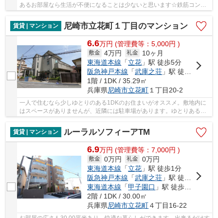
あるお部屋なら生活が不便になることは少ないと思います☆鉄筋コンク
リートで作られた物件は耐火性が非常に高いです...
尼崎市立花町１丁目のマンション
賃貸 | マンション
6.6
万
円
(管理費等：5,000円 )
4万円
10ヶ月
敷金
礼金
東海道本線
「
立花
」駅 徒歩5分
阪急神戸本線
「
武庫之荘
」駅 徒歩26分
1階 / 1DK / 35.29㎡
兵庫県
尼崎市
立花町
１丁目20-2
一人で住むなら少しゆとりのある1DKのお住まいがオススメ。敷地内に
はスペースがありませんが、近隣には駐車場があります。ゆとりある暮
らしを実現する、家賃6.4万円のお部屋です。閑...
ルーラルソフィーアTM
賃貸 | マンション
6.9
万
円
(管理費等：7,000円 )
0万円
0万円
敷金
礼金
東海道本線
「
立花
」駅 徒歩1分
阪急神戸本線
「
武庫之荘
」駅 徒歩22分
東海道本線
「
甲子園口
」駅 徒歩37分
2階 / 1DK / 30.00㎡
兵庫県
尼崎市
立花町
４丁目16-22
お部屋の広さも30.00平米あり、快適な暮らしができます。出来るだけす