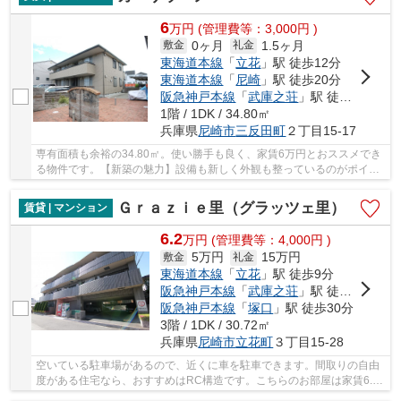
6
万
円
(管理費等：3,000円 )
0ヶ月
1.5ヶ月
敷金
礼金
東海道本線
「
立花
」駅 徒歩12分
東海道本線
「
尼崎
」駅 徒歩20分
阪急神戸本線
「
武庫之荘
」駅 徒歩30分
1階 / 1DK / 34.80㎡
兵庫県
尼崎市
三反田町
２丁目15-17
専有面積も余裕の34.80㎡。使い勝手も良く、家賃6万円とおススメでき
る物件です。【新築の魅力】設備も新しく外観も整っているのがポイン
ト。駐輪場が付いているので、自転車を安心し...
Ｇｒａｚｉｅ里（グラッツェ里）
賃貸 | マンション
6.2
万
円
(管理費等：4,000円 )
5万円
15万円
敷金
礼金
東海道本線
「
立花
」駅 徒歩9分
阪急神戸本線
「
武庫之荘
」駅 徒歩18分
阪急神戸本線
「
塚口
」駅 徒歩30分
3階 / 1DK / 30.72㎡
兵庫県
尼崎市
立花町
３丁目15-28
空いている駐車場があるので、近くに車を駐車できます。間取りの自由
度がある住宅なら、おすすめはRC構造です。こちらのお部屋は家賃6.2
万円と、経済的にも魅力的です。昼間は照明要ら...