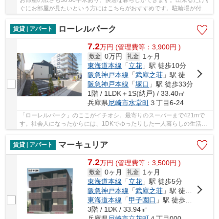
ぐにお部屋が見たいという方にはこちらがおすすめです。駐輪場が付い
ているこのマンションは自転車を安心して置け...
ローレルパーク
賃貸 | アパート
7.2
万
円
(管理費等：3,900円 )
0万円
1ヶ月
敷金
礼金
東海道本線
「
立花
」駅 徒歩10分
阪急神戸本線
「
武庫之荘
」駅 徒歩15分
阪急神戸本線
「
塚口
」駅 徒歩33分
1階 / 1LDK＋1S(納戸) / 33.40㎡
兵庫県
尼崎市
水堂町
３丁目6-24
「ローレルパーク」のここがイチオシ。最寄りのスーパーまで421mで
す。社会人になったからには、1DKでゆったりした一人暮らしの生活
を。湿気が苦手な方には、木造のアパートで自然と共...
マーキュリア
賃貸 | アパート
7.2
万
円
(管理費等：3,500円 )
0ヶ月
1ヶ月
敷金
礼金
東海道本線
「
立花
」駅 徒歩5分
阪急神戸本線
「
武庫之荘
」駅 徒歩19分
東海道本線
「
甲子園口
」駅 徒歩38分
3階 / 1DK / 33.94㎡
兵庫県
尼崎市
立花町
４丁目000