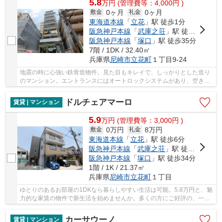
5.8
万
円
(管理費等：4,000円 )
0ヶ月
0ヶ月
敷金
礼金
東海道本線
「
立花
」駅 徒歩1分
阪急神戸本線
「
武庫之荘
」駅 徒歩25分
阪急神戸本線
「
塚口
」駅 徒歩35分
7階 / 1DK / 32.40㎡
兵庫県
尼崎市
立花町
１丁目9-24
地震の時に心強い鉄骨造物件。見た目もキレイで、しっかりとした造り
のマンション。エントランスにはオートロックシステムがあり、空き巣
対策も十分です。お洗濯に困ることのない、バ...
ドルチェアマーロ
賃貸 | マンション
5.9
万
円
(管理費等：3,000円 )
0万円
8万円
敷金
礼金
東海道本線
「
立花
」駅 徒歩6分
阪急神戸本線
「
武庫之荘
」駅 徒歩31分
阪急神戸本線
「
塚口
」駅 徒歩34分
1階 / 1K / 21.37㎡
兵庫県
尼崎市
立花町
１丁目
ゆとりのあるお部屋の1DKなら暮らしやすい生活は可能。5.8万円と、魅
力的な家賃の物件で新生活を始めませんか。多くの方にご好評の、一押
しのバルコニー物件となっています。契約のみ...
カーサウーノ
賃貸 | マンション