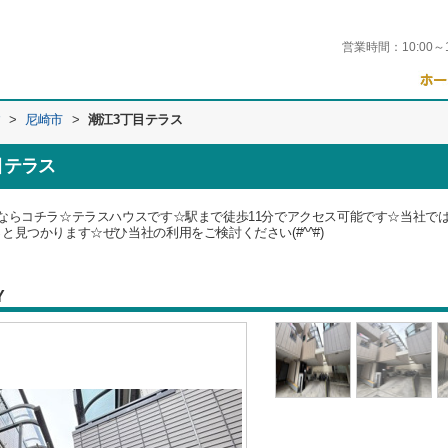
営業時間：
10:00～
す
>
尼崎市
>
潮江3丁目テラス
目テラス
ならコチラ☆テラスハウスです☆駅まで徒歩11分でアクセス可能です☆当社で
見つかります☆ぜひ当社の利用をご検討ください(#^^#)
Y