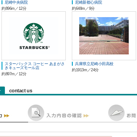
尼崎中央病院
尼崎新都心病院
約896m／12分
約648m／9分
スターバックス コーヒー あまがさ
兵庫県立尼崎小田高校
きキューズモール店
約1913m／24分
約897m／12分
contact us
せ