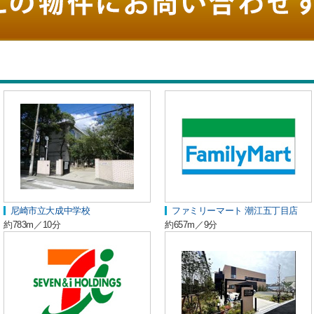
尼崎市立大成中学校
ファミリーマート 潮江五丁目店
約783m／10分
約657m／9分