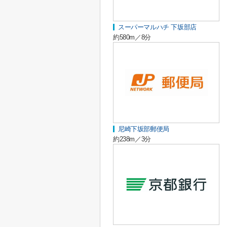
スーパーマルハチ 下坂部店
約580m／8分
尼崎下坂部郵便局
約238m／3分