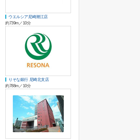
ウエルシア尼崎潮江店
約739m／10分
りそな銀行 尼崎北支店
約788m／10分