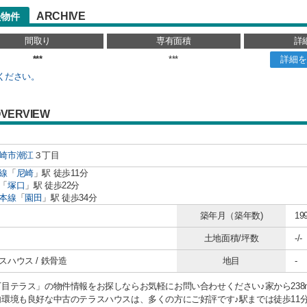
ARCHIVE
た物件
間取り
専有面積
詳
***
***
詳細を
ください。
VERVIEW
崎市
潮江
３丁目
線
「
尼崎
」駅 徒歩11分
「
塚口
」駅 徒歩22分
本線
「
園田
」駅 徒歩34分
築年月（築年数)
19
土地面積/坪数
-/-
スハウス / 鉄骨造
地目
-
丁目テラス」の物件情報をお探しならお気軽にお問い合わせください♪家から23
内環境も良好な中古のテラスハウスは、多くの方にご好評です♪駅までは徒歩11