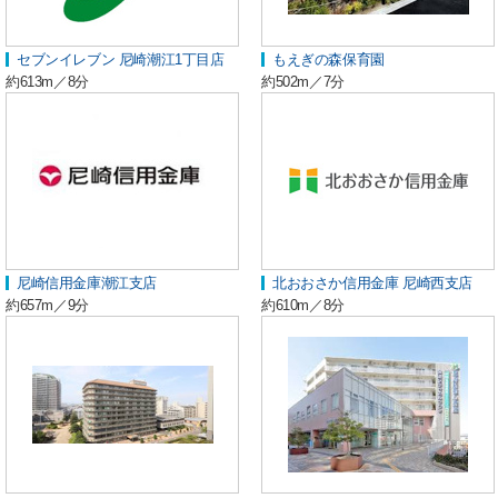
セブンイレブン 尼崎潮江1丁目店
もえぎの森保育園
約613m／8分
約502m／7分
尼崎信用金庫潮江支店
北おおさか信用金庫 尼崎西支店
約657m／9分
約610m／8分