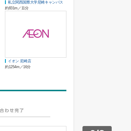
私立関西国際大学尼崎キャンパス
約831m／11分
イオン 尼崎店
約1254m／16分