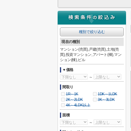
種別で絞り込む
現在の種別
マンション(売買),戸建(売買),土地(売
買),投資マンション,アパート(棟),マン
ション(棟),ビル
▼価格
～
間取り
1R～1K
1DK～1LDK
2K～2LDK
3K～3LDK
4K～4LDK以上
面積
～