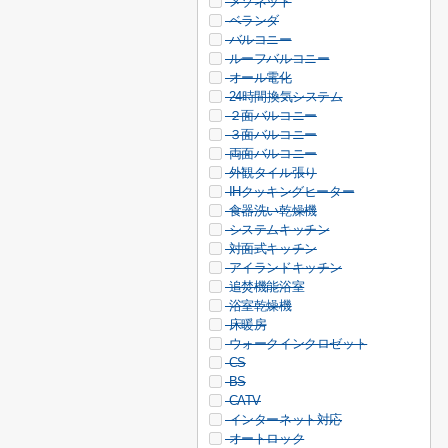
メゾネット
ベランダ
バルコニー
ルーフバルコニー
オール電化
24時間換気システム
２面バルコニー
３面バルコニー
両面バルコニー
外観タイル張り
IHクッキングヒーター
食器洗い乾燥機
システムキッチン
対面式キッチン
アイランドキッチン
追焚機能浴室
浴室乾燥機
床暖房
ウォークインクロゼット
CS
BS
CATV
インターネット対応
オートロック