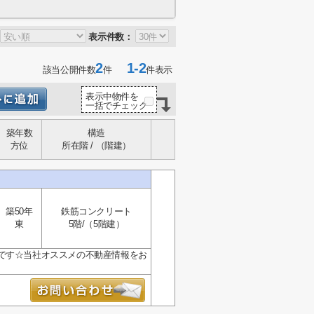
表示件数：
2
1-2
該当公開件数
件
件表示
表示中物件を
一括でチェック
築年数
構造
方位
所在階 / （階建）
築50年
鉄筋コンクリート
東
5階/（5階建）
です☆当社オススメの不動産情報をお