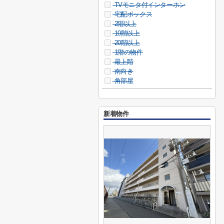
TVモニタ付インターホン
宅配ボックス
2階以上
10階以上
20階以上
1階の物件
最上階
南向き
角部屋
新着物件