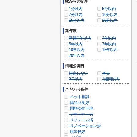
駅からの徒歩
1分以内
5分以内
7分以内
10分以内
15分以内
20分以内
築年数
新築/1年以内
3年以内
5年以内
7年以内
10年以内
15年以内
20年以内
情報公開日
指定しない
本日
3日以内
1週間以内
こだわり条件
ペット相談
陽当り良好
閑静な住宅地
デザイナーズ
リフォーム済
リノベーション済
眺望良好