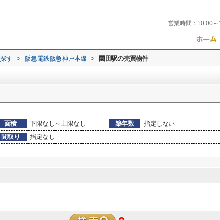
営業時間：
10:00～
ら探す
>
阪急電鉄阪急神戸本線
>
園田駅の売買物件
面積
下限なし～上限なし
築年数
指定しない
間取り
指定なし