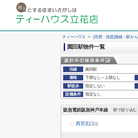
ティーハウス
>
(売買・投資)路線・駅か
園田駅物件一覧
沿線
園田駅
価格
下限なし～上限なし
駅徒歩
指定しない
設備条件
指定なし
阪急電鉄阪急神戸本線
駅で絞り込む
西宮北口
(1)