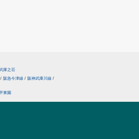
武庫之荘
線
/
阪急今津線
/
阪神武庫川線
/
甲東園