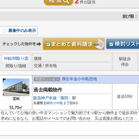
2
件が該当
並び順：
募集中のみ表示
外観
/
間取り図
価格
駅徒歩
停歩
交通 / 所在地
間取り/面積
厚生年金小中島団地
中古マンション
過去掲載物件
徒歩10分
阪急神戸本線
「
園田
」駅
3DK
兵庫県
尼崎市
小中島
２丁目8-3
51.70㎡
住んでいて心地の良い中古マンションで魅力的です☆駅から物件まで徒歩10分
求めになるなら、お電話やメールでのお問い合わせ、又は直接お尋ねくださ...