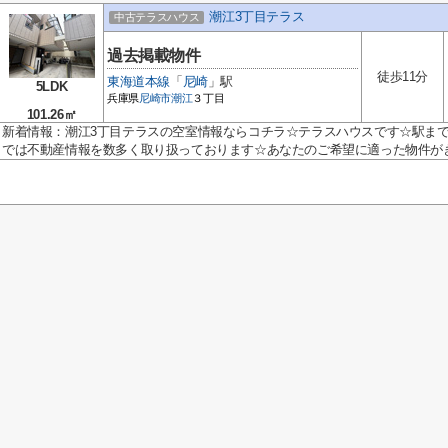
潮江3丁目テラス
中古テラスハウス
過去掲載物件
徒歩11分
東海道本線
「
尼崎
」駅
5LDK
兵庫県
尼崎市
潮江
３丁目
101.26㎡
新着情報：潮江3丁目テラスの空室情報ならコチラ☆テラスハウスです☆駅まで
では不動産情報を数多く取り扱っております☆あなたのご希望に適った物件がき.