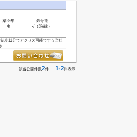
築28年
鉄骨造
南
-/（3階建）
徒歩11分でアクセス可能です☆当社
..
2
1-2
該当公開件数
件
件表示