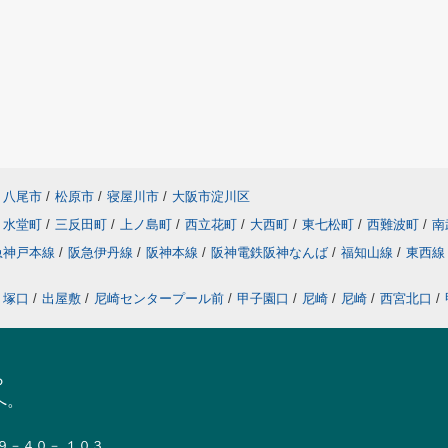
八尾市
/
松原市
/
寝屋川市
/
大阪市淀川区
水堂町
/
三反田町
/
上ノ島町
/
西立花町
/
大西町
/
東七松町
/
西難波町
/
南
急神戸本線
/
阪急伊丹線
/
阪神本線
/
阪神電鉄阪神なんば
/
福知山線
/
東西
塚口
/
出屋敷
/
尼崎センタープール前
/
甲子園口
/
尼崎
/
尼崎
/
西宮北口
/
ら
へ。
１９－４０－ １０３