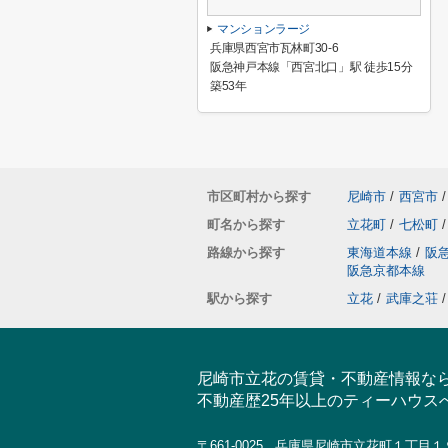
マンションラージ
兵庫県西宮市瓦林町30-6
阪急神戸本線「西宮北口」駅 徒歩15分
築53年
市区町村から探す
尼崎市
/
西宮市
/
町名から探す
立花町
/
七松町
/
路線から探す
東海道本線
/
阪
阪急京都本線
駅から探す
立花
/
武庫之荘
/
尼崎市立花の賃貸・不動産情報な
不動産歴25年以上のティーハウス
〒661-0025 兵庫県尼崎市立花町１丁目