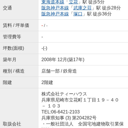
東海道本線
「
立花
」駅 徒歩5分
交通
阪急神戸本線
「
武庫之荘
」駅 徒歩28分
阪急神戸本線
「
塚口
」駅 徒歩36分
賃料 / 坪単価
-
/ -
管理費等
-
坪数(面積)
-(-)
築年月
2008年 12月(築17年)
種別 / 構造
店舗一部 / 鉄骨造
階建
2階建
株式会社ティーハウス
兵庫県尼崎市立花町１丁目１９－４０
－ １０３
TEL:06-6421-2103
兵庫県知事 (3) 第204282号
取扱会社
・一般社団法人 全国宅地建物取引業保