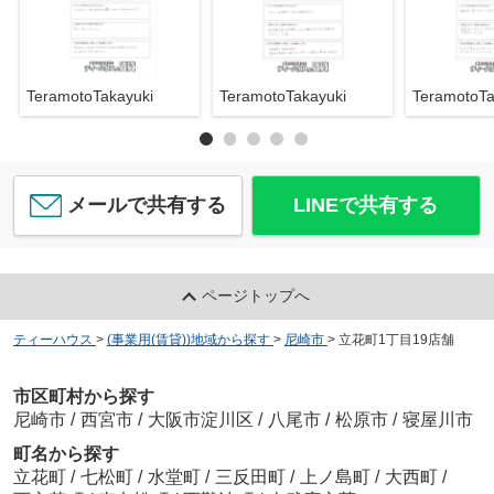
TeramotoTakayuki
TeramotoTakayuki
TeramotoTa
メールで共有する
LINEで共有する
ページトップへ
ティーハウス
>
(事業用(賃貸))地域から探す
>
尼崎市
>
立花町1丁目19店舗
市区町村から探す
尼崎市
/
西宮市
/
大阪市淀川区
/
八尾市
/
松原市
/
寝屋川市
町名から探す
立花町
/
七松町
/
水堂町
/
三反田町
/
上ノ島町
/
大西町
/