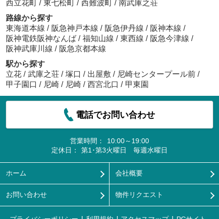
西立花町
/
東七松町
/
西難波町
/
南武庫之荘
路線から探す
東海道本線
/
阪急神戸本線
/
阪急伊丹線
/
阪神本線
/
阪神電鉄阪神なんば
/
福知山線
/
東西線
/
阪急今津線
/
阪神武庫川線
/
阪急京都本線
駅から探す
立花
/
武庫之荘
/
塚口
/
出屋敷
/
尼崎センタープール前
/
甲子園口
/
尼崎
/
尼崎
/
西宮北口
/
甲東園
電話でお問い合わせ
営業時間：
10:00～19:00
定休日：
第1･第3火曜日 毎週水曜日
ホーム
会社概要
お問い合わせ
物件リクエスト