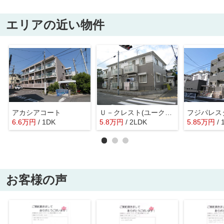
エリアの近い物件
アカシアコート
Ｕ－クレスト(ユークレスト)
6.6
万
円
/ 1DK
5.8
万
円
/ 2LDK
5.85
万
円
/ 
お客様の声