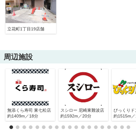
立花町1丁目19店舗
周辺施設
無添くら寿司 東七松店
スシロー 尼崎東難波店
約1409m／18分
約1592m／20分
約1515m／