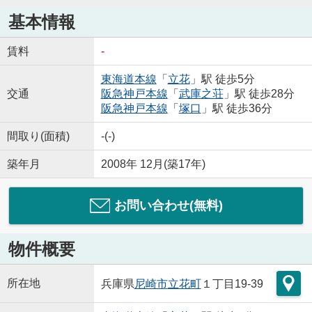
基本情報
賃料
-
東海道本線
「
立花
」駅 徒歩5分
交通
阪急神戸本線
「
武庫之荘
」駅 徒歩28分
阪急神戸本線
「
塚口
」駅 徒歩36分
間取り(面積)
-(-)
築年月
2008年 12月(築17年)
お問い合わせ(無料)
物件概要
所在地
兵庫県
尼崎市
立花町
１丁目19-39