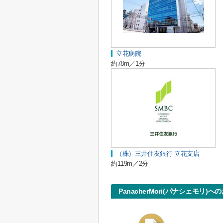
立花病院
約78m／1分
（株）三井住友銀行 立花支店
約119m／2分
PanacherMori(パナシェモリ)