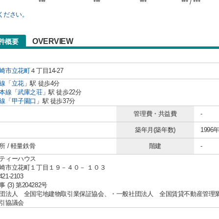
***
***
***
*** / ***
ください。
OVERVIEW
物件概要
崎市
立花町
４丁目14-27
線
「
立花
」駅 徒歩4分
本線
「
武庫之荘
」駅 徒歩22分
線
「
甲子園口
」駅 徒歩37分
管理費・共益費
-
築年月(築年数)
1996年
 / 軽量鉄骨
階建
-
ティーハウス
崎市立花町１丁目１９－４０－ １０３
421-2103
(3) 第204282号
団法人 全国宅地建物取引業保証協会、・一般社団法人 全国賃貸不動産管理
引協議会