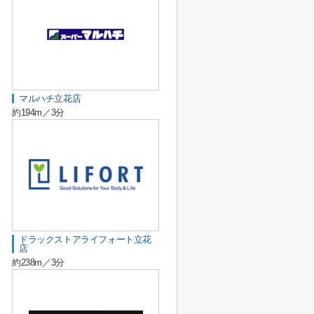
マルハチ立花店
約194m／3分
ドラックストアライフォート立花
店
約238m／3分