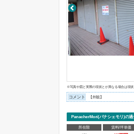
※写真や図と実際の現状とが異なる場合は現状
コメント
【外観】
PanacherMori(パナシェモリ
所在階
賃料/坪単価