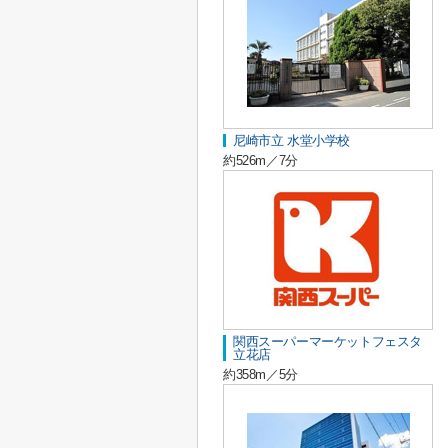
尼崎市立 水堂小学校
約526m／7分
関西スーパーマーケットフェスタ
立花店
約358m／5分