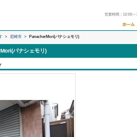
営業時間：
10:00～
す
>
尼崎市
>
PanacherMori(パナシェモリ)
Mori(パナシェモリ)
Y