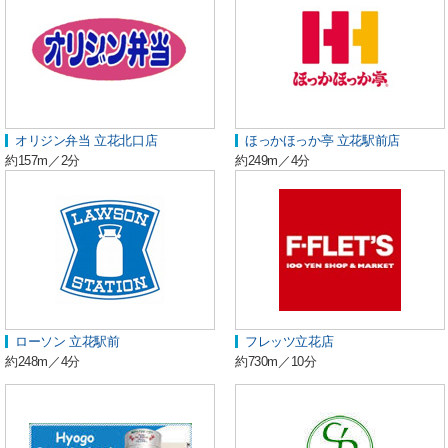
オリジン弁当 立花北口店
ほっかほっか亭 立花駅前店
約157m／2分
約249m／4分
ローソン 立花駅前
フレッツ立花店
約248m／4分
約730m／10分