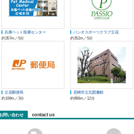
兵庫ペット医療センター
パシオスポーツクラブ立花
約357m／5分
約352m／5分
立花郵便局
尼崎市立北図書館
約199m／3分
約896m／12分
contact us
へのお問い合わせ