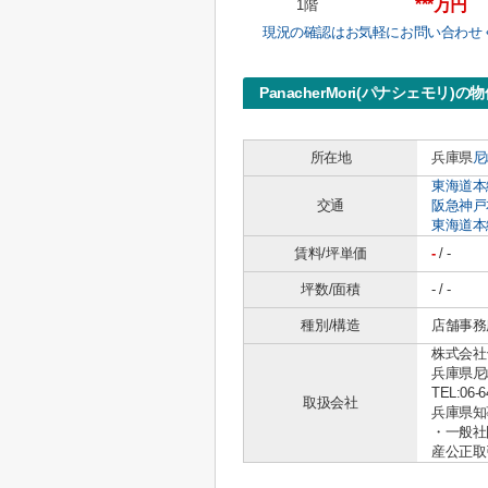
***万円
1階
現況の確認はお気軽にお問い合わせ
PanacherMori(パナシェモリ)の
所在地
兵庫県
尼
東海道本
交通
阪急神戸
東海道本
賃料/坪単価
-
/ -
坪数/面積
- / -
種別/構造
店舗事務所
株式会社
兵庫県尼
TEL:06-6
取扱会社
兵庫県知事 
・一般社
産公正取