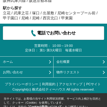
阪神武庫川線
/
阪急京都本線
駅から探す
立花
/
武庫之荘
/
塚口
/
出屋敷
/
尼崎センタープール前
/
甲子園口
/
尼崎
/
尼崎
/
西宮北口
/
甲東園
電話でお問い合わせ
営業時間：
10:00～19:00
定休日：
第1･第3火曜日 毎週水曜日
ホーム
会社概要
お問い合わせ
物件リクエスト
プライバシーポリシー
利用規約
アクセスマップ
PCサイト
Copyright(c) 株式会社ティーハウス All rights reserved.
当サイトでは、お客様の当サイト利用状況把握、サービス向上検討を目的と
して、クッキー（Cookie）を使用しています。
詳しくは、当社の
「Cookieの取扱いについて」
をご確認ください。