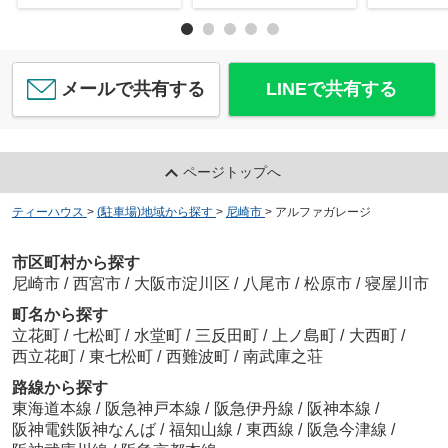
メールで共有する
LINEで共有する
ページトップへ
ティーハウス
>
(駐車場)地域から探す
>
尼崎市
>
アルファガレージ
市区町村から探す
尼崎市
/
西宮市
/
大阪市淀川区
/
八尾市
/
松原市
/
寝屋川市
町名から探す
立花町
/
七松町
/
水堂町
/
三反田町
/
上ノ島町
/
大西町
/
西立花町
/
東七松町
/
西難波町
/
南武庫之荘
路線から探す
東海道本線
/
阪急神戸本線
/
阪急伊丹線
/
阪神本線
/
阪神電鉄阪神なんば
/
福知山線
/
東西線
/
阪急今津線
/