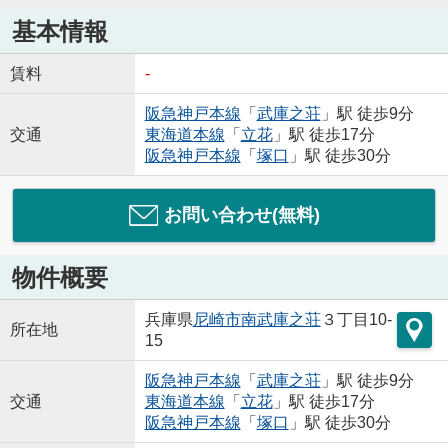
基本情報
賃料
-
阪急神戸本線
「
武庫之荘
」駅 徒歩9分
交通
東海道本線
「
立花
」駅 徒歩17分
阪急神戸本線
「
塚口
」駅 徒歩30分
お問い合わせ(無料)
物件概要
兵庫県
尼崎市
南武庫之荘
３丁目10-
所在地
15
阪急神戸本線
「
武庫之荘
」駅 徒歩9分
交通
東海道本線
「
立花
」駅 徒歩17分
阪急神戸本線
「
塚口
」駅 徒歩30分