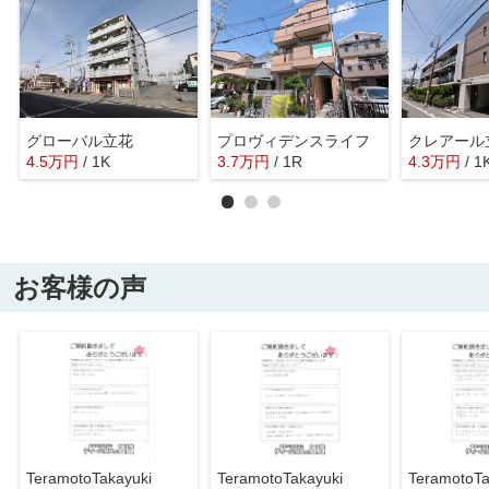
グローバル立花
プロヴィデンスライフ
クレアール
4.5
万
円
/ 1K
3.7
万
円
/ 1R
4.3
万
円
/ 1
お客様の声
TeramotoTakayuki
TeramotoTakayuki
TeramotoTa