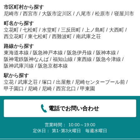
市区町村から探す
尼崎市
/
西宮市
/
大阪市淀川区
/
八尾市
/
松原市
/
寝屋川市
町名から探す
立花町
/
七松町
/
水堂町
/
三反田町
/
上ノ島町
/
大西町
/
西立花町
/
東七松町
/
西難波町
/
南武庫之荘
路線から探す
東海道本線
/
阪急神戸本線
/
阪急伊丹線
/
阪神本線
/
阪神電鉄阪神なんば
/
福知山線
/
東西線
/
阪急今津線
/
阪神武庫川線
/
阪急京都本線
駅から探す
立花
/
武庫之荘
/
塚口
/
出屋敷
/
尼崎センタープール前
/
甲子園口
/
尼崎
/
尼崎
/
西宮北口
/
甲東園
電話でお問い合わせ
営業時間：
10:00～19:00
定休日：
第1･第3火曜日 毎週水曜日