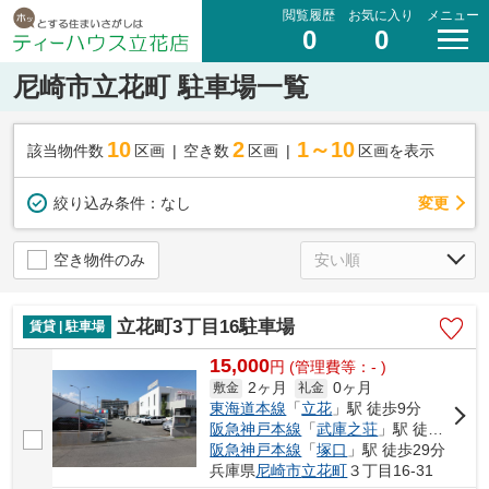
閲覧履歴
お気に入り
メニュー
0
0
尼崎市立花町 駐車場一覧
10
2
1～10
該当物件数
区画
空き数
区画
区画を表示
変更
絞り込み条件：
なし
空き物件のみ
立花町3丁目16駐車場
賃貸 | 駐車場
15,000
円
(管理費等：- )
2ヶ月
0ヶ月
敷金
礼金
東海道本線
「
立花
」駅 徒歩9分
阪急神戸本線
「
武庫之荘
」駅 徒歩18分
阪急神戸本線
「
塚口
」駅 徒歩29分
兵庫県
尼崎市
立花町
３丁目16-31