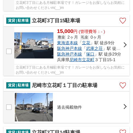
立花町3丁目にある月極駐車場です！ガレージをお探しならお気軽に
お問い合わせくださいm(__)m
立花町3丁目15駐車場
賃貸 | 駐車場
15,000
円
(管理費等：- )
2ヶ月
0ヶ月
敷金
礼金
東海道本線
「
立花
」駅 徒歩9分
阪急神戸本線
「
武庫之荘
」駅 徒歩18分
阪急神戸本線
「
塚口
」駅 徒歩29分
兵庫県
尼崎市
立花町
３丁目15-1
立花町3丁目にある月極駐車場です！ガレージをお探しならお気軽に
お問い合わせくださいm(__)m
尼崎市立花町１丁目の駐車場
賃貸 | 駐車場
過去掲載物件
立花町2丁目14駐車場
賃貸 | 駐車場