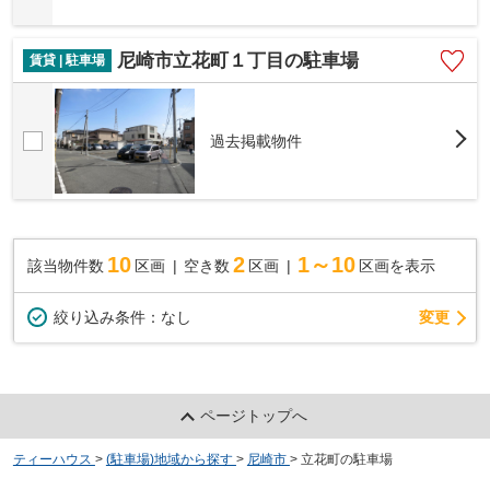
尼崎市立花町１丁目の駐車場
賃貸 | 駐車場
過去掲載物件
10
2
1～10
該当物件数
区画
空き数
区画
区画を表示
変更
絞り込み条件：
なし
ページトップへ
ティーハウス
>
(駐車場)地域から探す
>
尼崎市
>
立花町の駐車場