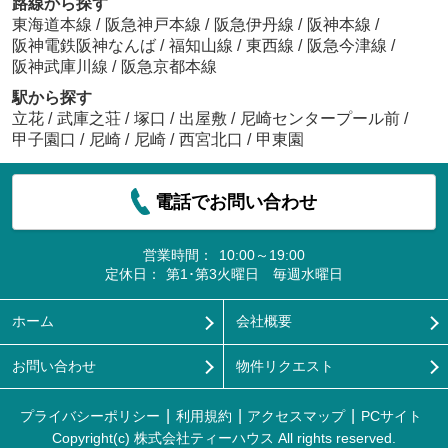
路線から探す
東海道本線
/
阪急神戸本線
/
阪急伊丹線
/
阪神本線
/
阪神電鉄阪神なんば
/
福知山線
/
東西線
/
阪急今津線
/
阪神武庫川線
/
阪急京都本線
駅から探す
立花
/
武庫之荘
/
塚口
/
出屋敷
/
尼崎センタープール前
/
甲子園口
/
尼崎
/
尼崎
/
西宮北口
/
甲東園
電話でお問い合わせ
営業時間：
10:00～19:00
定休日：
第1･第3火曜日 毎週水曜日
ホーム
会社概要
お問い合わせ
物件リクエスト
プライバシーポリシー
利用規約
アクセスマップ
PCサイト
Copyright(c) 株式会社ティーハウス All rights reserved.