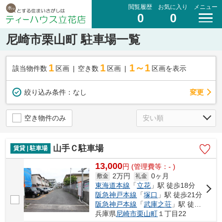
閲覧履歴
お気に入り
メニュー
0
0
尼崎市栗山町 駐車場一覧
1
1
1～1
該当物件数
区画
空き数
区画
区画を表示
変更
絞り込み条件：
なし
空き物件のみ
山手Ｃ駐車場
賃貸 | 駐車場
13,000
円
(管理費等：- )
2万円
0ヶ月
敷金
礼金
東海道本線
「
立花
」駅 徒歩18分
阪急神戸本線
「
塚口
」駅 徒歩21分
阪急神戸本線
「
武庫之荘
」駅 徒歩27分
兵庫県
尼崎市
栗山町
１丁目22