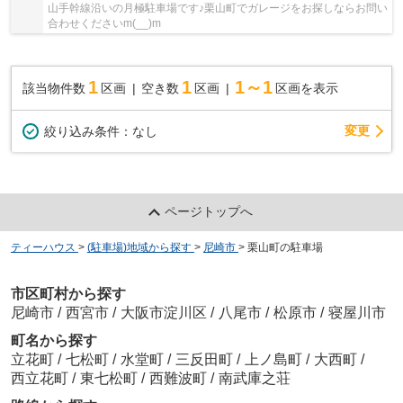
山手幹線沿いの月極駐車場です♪栗山町でガレージをお探しならお問い
合わせくださいm(__)m
1
1
1～1
該当物件数
区画
空き数
区画
区画を表示
変更
絞り込み条件：
なし
ページトップへ
ティーハウス
>
(駐車場)地域から探す
>
尼崎市
>
栗山町の駐車場
市区町村から探す
尼崎市
/
西宮市
/
大阪市淀川区
/
八尾市
/
松原市
/
寝屋川市
町名から探す
立花町
/
七松町
/
水堂町
/
三反田町
/
上ノ島町
/
大西町
/
西立花町
/
東七松町
/
西難波町
/
南武庫之荘