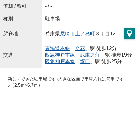
償却 / 敷引
- / -
種別
駐車場
所在地
兵庫県
尼崎市
上ノ島町
３丁目121
東海道本線
「
立花
」駅 徒歩12分
交通
阪急神戸本線
「
武庫之荘
」駅 徒歩19分
阪急神戸本線
「
塚口
」駅 徒歩25分
新しくできた駐車場です♪大きな区画で車庫入れは簡単です
♪（2.5ｍ×6.7ｍ）