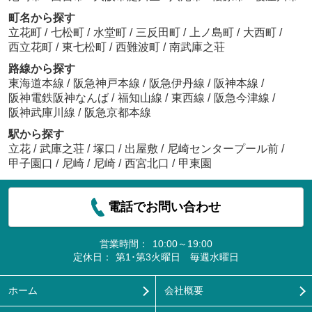
町名から探す
立花町
/
七松町
/
水堂町
/
三反田町
/
上ノ島町
/
大西町
/
西立花町
/
東七松町
/
西難波町
/
南武庫之荘
路線から探す
東海道本線
/
阪急神戸本線
/
阪急伊丹線
/
阪神本線
/
阪神電鉄阪神なんば
/
福知山線
/
東西線
/
阪急今津線
/
阪神武庫川線
/
阪急京都本線
駅から探す
立花
/
武庫之荘
/
塚口
/
出屋敷
/
尼崎センタープール前
/
甲子園口
/
尼崎
/
尼崎
/
西宮北口
/
甲東園
電話でお問い合わせ
営業時間：
10:00～19:00
定休日：
第1･第3火曜日 毎週水曜日
ホーム
会社概要