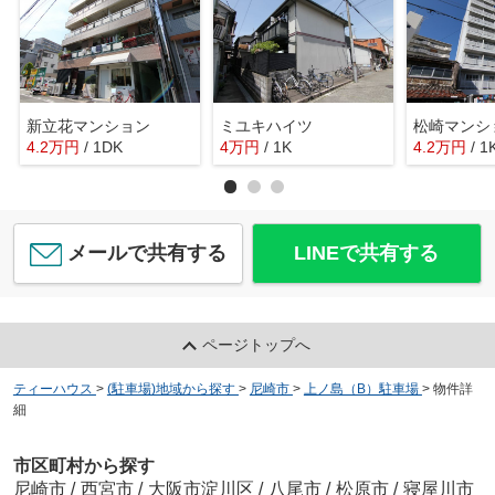
新立花マンション
ミユキハイツ
松崎マンシ
4.2
万
円
/ 1DK
4
万
円
/ 1K
4.2
万
円
/ 1
メールで共有する
LINEで共有する
ページトップへ
ティーハウス
>
(駐車場)地域から探す
>
尼崎市
>
上ノ島（B）駐車場
>
物件詳
細
市区町村から探す
尼崎市
/
西宮市
/
大阪市淀川区
/
八尾市
/
松原市
/
寝屋川市