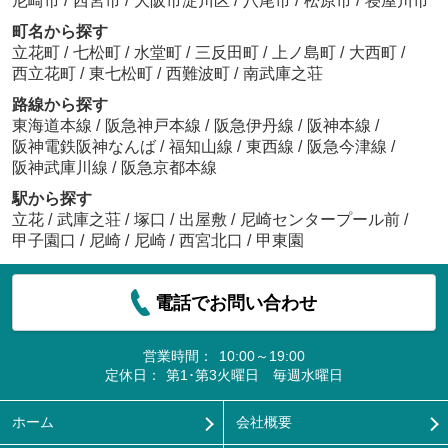
尼崎市
/
西宮市
/
大阪市淀川区
/
八尾市
/
松原市
/
寝屋川市
町名から探す
立花町
/
七松町
/
水堂町
/
三反田町
/
上ノ島町
/
大西町
/
西立花町
/
東七松町
/
西難波町
/
南武庫之荘
路線から探す
東海道本線
/
阪急神戸本線
/
阪急伊丹線
/
阪神本線
/
阪神電鉄阪神なんば
/
福知山線
/
東西線
/
阪急今津線
/
阪神武庫川線
/
阪急京都本線
駅から探す
立花
/
武庫之荘
/
塚口
/
出屋敷
/
尼崎センタープール前
/
甲子園口
/
尼崎
/
尼崎
/
西宮北口
/
甲東園
電話でお問い合わせ
営業時間：
10:00～19:00
定休日：
第1･第3火曜日 毎週水曜日
ホーム
会社概要