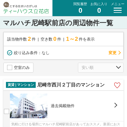
閲覧履歴
お気に入り
メニュー
0
0
マルハチ尼崎駅前店の周辺物件一覧
2
0
1～2
該当物件数
件
空き数
件
件を表示
変更
絞り込み条件：
なし
空室のみ
尼崎市西川２丁目のマンション
賃貸 | マンション
過去掲載物件
気軽に行ける場所にマルハチ尼崎駅前店があっておススメ。新居におス