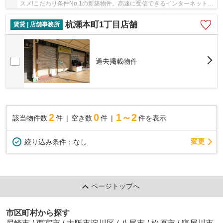
スメ!こだわり条件No,1の新築物件。高速に受信できるインターネットな
ので回線らくらく快適。こちらのお部屋は家賃...
杭瀬本町1丁目店舗
賃貸 | 店舗事務所
過去掲載物件
2
0
1～2
該当物件数
件
空き数
件
件を表示
変更
絞り込み条件：
なし
ページトップへ
市区町村から探す