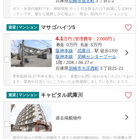
兵庫県
尼崎市
道意町
３丁目1-2
ガス・水道代無料です。掃除簡単,サッと引き取るだけで綺麗になるIHキ
ッチンです。暖かな陽射しが心地よい、明るい室内のマンションとなっ
ています。エアコン付き物件なので、嫌な湿気...
マサゴハイツ5
賃貸 | マンション
4.1
万
円
(管理費等：2,000円 )
0万円
5万円
敷金
礼金
阪神本線
「
武庫川
」駅 徒歩13分
阪神本線
「
尼崎センタープール前
」駅 徒歩
1階 / 2DK / 36.27㎡
兵庫県
尼崎市
大庄西町
３丁目21-21
専有面積36.27平米を有しており、多数のお問い合わせをいただいており
ます。景色や日当たりにこだわったお部屋探しをしている方にオススメ
の物件を提供します。費用抑えめで、綺麗な室...
キャピタル武庫川
賃貸 | マンション
過去掲載物件
通学区域の小学校は尼崎市立 成文小学校/距離660m。室内に洗濯機を置