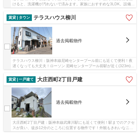
けると、洗濯機が汚れないで済みます。家族におすすめな3LDK。設備も
充実。管理人さんが日中いるので、セキュリテ...
テラスハウス柳川
賃貸 | タウン
過去掲載物件
テラスハウス柳川：阪神本線尼崎センタープール前にも近くて便利！夜
遅くなっても大丈夫！ローソン 尼崎センタープール前駅が近く(323m)に
あるので急な買い物に困りにくい立地です！室...
大庄西町2丁目戸建
賃貸 | 一戸建て
過去掲載物件
大庄西町2丁目戸建：阪神本線武庫川駅にも近くて便利！駅までのアクセ
スが良い、徒歩12分のところに位置する物件です！外観もきれいなニー
ズの高い一戸建て物件はこちらです！こちらは...