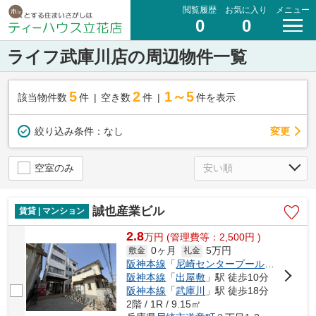
閲覧履歴
お気に入り
メニュー
0
0
ライフ武庫川店の周辺物件一覧
5
2
1～5
該当物件数
件
空き数
件
件を表示
変更
絞り込み条件：
なし
空室のみ
誠也産業ビル
賃貸 | マンション
2.8
万
円
(管理費等：2,500円 )
0ヶ月
5万円
敷金
礼金
阪神本線
「
尼崎センタープール前
」駅 徒
阪神本線
「
出屋敷
」駅 徒歩10分
阪神本線
「
武庫川
」駅 徒歩18分
2階 / 1R / 9.15㎡