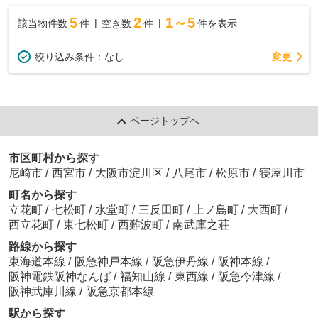
5
2
1～5
該当物件数
件
空き数
件
件を表示
変更
絞り込み条件：
なし
ページトップへ
市区町村から探す
尼崎市
/
西宮市
/
大阪市淀川区
/
八尾市
/
松原市
/
寝屋川市
町名から探す
立花町
/
七松町
/
水堂町
/
三反田町
/
上ノ島町
/
大西町
/
西立花町
/
東七松町
/
西難波町
/
南武庫之荘
路線から探す
東海道本線
/
阪急神戸本線
/
阪急伊丹線
/
阪神本線
/
阪神電鉄阪神なんば
/
福知山線
/
東西線
/
阪急今津線
/
阪神武庫川線
/
阪急京都本線
駅から探す