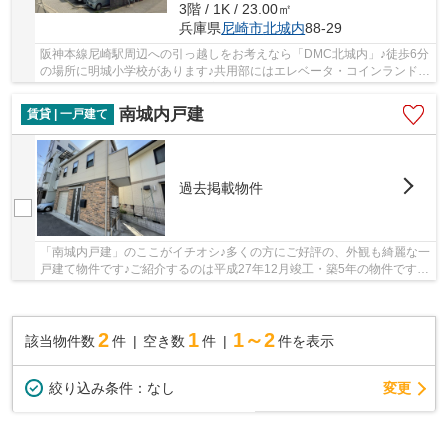
3階 / 1K / 23.00㎡
兵庫県
尼崎市
北城内
88-29
阪神本線尼崎駅周辺への引っ越しをお考えなら「DMC北城内」♪徒歩6分
の場所に明城小学校があります♪共用部にはエレベータ・コインランドリ
ーなどが揃っており、とても充実しています♪阪...
南城内戸建
賃貸 | 一戸建て
過去掲載物件
「南城内戸建」のここがイチオシ♪多くの方にご好評の、外観も綺麗な一
戸建て物件です♪ご紹介するのは平成27年12月竣工・築5年の物件です♪
自宅にオシャレさをお求めなら、外観タイル張...
2
1
1～2
該当物件数
件
空き数
件
件を表示
変更
絞り込み条件：
なし