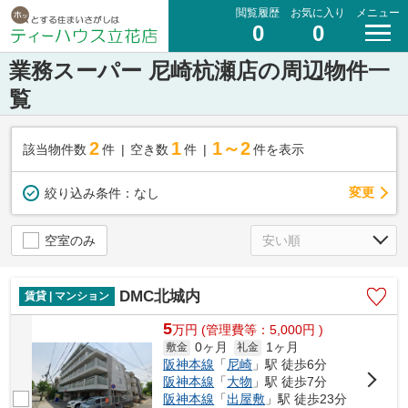
閲覧履歴
お気に入り
メニュー
0
0
業務スーパー 尼崎杭瀬店の周辺物件一
覧
2
1
1～2
該当物件数
件
空き数
件
件を表示
変更
絞り込み条件：
なし
空室のみ
DMC北城内
賃貸 | マンション
5
万
円
(管理費等：5,000円 )
0ヶ月
1ヶ月
敷金
礼金
阪神本線
「
尼崎
」駅 徒歩6分
阪神本線
「
大物
」駅 徒歩7分
阪神本線
「
出屋敷
」駅 徒歩23分