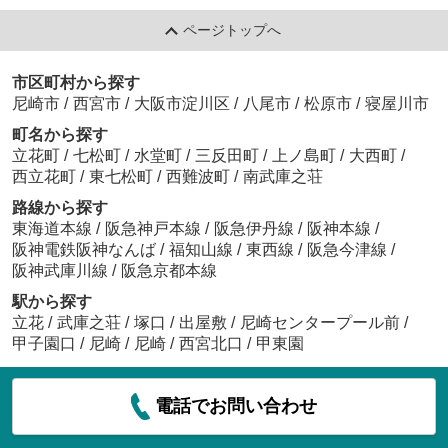
ページトップへ
市区町村から探す
尼崎市
/
西宮市
/
大阪市淀川区
/
八尾市
/
松原市
/
寝屋川市
町名から探す
立花町
/
七松町
/
水堂町
/
三反田町
/
上ノ島町
/
大西町
/
西立花町
/
東七松町
/
西難波町
/
南武庫之荘
路線から探す
東海道本線
/
阪急神戸本線
/
阪急伊丹線
/
阪神本線
/
阪神電鉄阪神なんば
/
福知山線
/
東西線
/
阪急今津線
/
阪神武庫川線
/
阪急京都本線
駅から探す
立花
/
武庫之荘
/
塚口
/
出屋敷
/
尼崎センタープール前
/
甲子園口
/
尼崎
/
尼崎
/
西宮北口
/
甲東園
電話でお問い合わせ