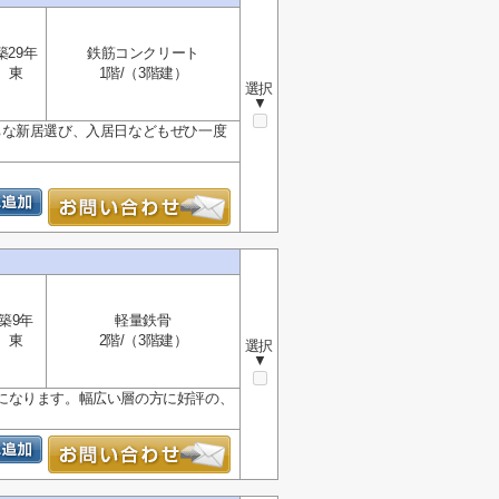
築29年
鉄筋コンクリート
東
1階/（3階建）
選択
▼
ちな新居選び、入居日などもぜひ一度
築9年
軽量鉄骨
東
2階/（3階建）
選択
▼
になります。幅広い層の方に好評の、