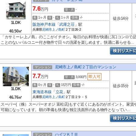
7.6
万円
-
管・共
1ヶ月
-
1ヶ月
-/-
敷
保
礼
償/敷
徒歩14分
1LDK
阪急神戸本線
「
武庫之荘
」駅
兵庫県
尼崎市
上ノ島町
２丁目26-2
40.50㎡
「カサミーレ上ノ島」のここがイチオシ。毎日のお料理が快適に3口コンロで
ことのないバルコニー付き物件で日々の洗濯を楽しめます。快適に暮らせる...
尼崎市上ノ島町２丁目のマンション
マンション
7.7
万円
即入可
3,000円
管・共
0ヶ月
-
15万円
-/-
敷
保
礼
償/敷
徒歩15分
1LDK
東海道本線
「
立花
」駅
46.76㎡
兵庫県
尼崎市
上ノ島町
２丁目２９－５
スーパー(（株）スーパーオオジ 富松店)もすぐ近くにあるのがポイント。家
可能になっています。朝の準備も快適な独立洗面所のある物件となってい...
ハイツＫＴⅢ
マンション