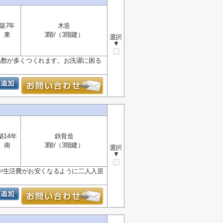
築7年
木造
東
3階/（3階建）
選択
▼
品数が多くつくれます。お洗濯に困る
築14年
鉄骨造
南
3階/（3階建）
選択
▼
賃や生活費がお安くなるように二人入居