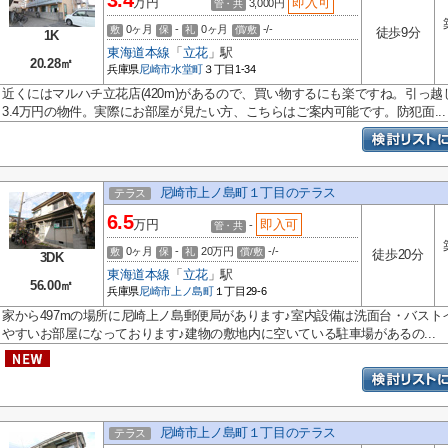
3.4
万円
即入可
3,000円
管・共
0ヶ月
-
0ヶ月
-/-
敷
保
礼
償/敷
徒歩9分
1K
東海道本線
「
立花
」駅
20.28㎡
兵庫県
尼崎市
水堂町
３丁目1-34
近くにはマルハチ立花店(420m)があるので、買い物するにも楽ですね。引っ
3.4万円の物件。実際にお部屋が見たい方、こちらはご案内可能です。防犯面...
尼崎市上ノ島町１丁目のテラス
テラス
6.5
万円
即入可
-
管・共
0ヶ月
-
20万円
-/-
敷
保
礼
償/敷
徒歩20分
3DK
東海道本線
「
立花
」駅
56.00㎡
兵庫県
尼崎市
上ノ島町
１丁目29-6
家から497mの場所に尼崎上ノ島郵便局があります♪室内設備は洗面台・バス
やすいお部屋になっております♪建物の敷地内に空いている駐車場があるの...
尼崎市上ノ島町１丁目のテラス
テラス