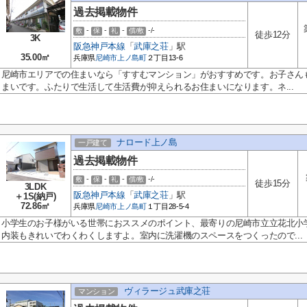
過去掲載物件
-
-
-
-/-
敷
保
礼
償/敷
徒歩12分
3K
阪急神戸本線
「
武庫之荘
」駅
35.00㎡
兵庫県
尼崎市
上ノ島町
２丁目13-6
尼崎市エリアでの住まいなら「すすむマンション」がおすすめです。お子さん
まいです。ふたりで生活して生活費が抑えられるお住まいになります。ネ...
ナロード上ノ島
一戸建て
過去掲載物件
-
-
-
-/-
敷
保
礼
償/敷
徒歩15分
3LDK
阪急神戸本線
「
武庫之荘
」駅
＋1S(納戸)
72.86㎡
兵庫県
尼崎市
上ノ島町
１丁目28-5-4
小学生のお子様がいる世帯におススメのポイント、最寄りの尼崎市立立花北小学
内装もきれいでわくわくしますよ。室内に洗濯機のスペースをつくったので...
ヴィラージュ武庫之荘
マンション