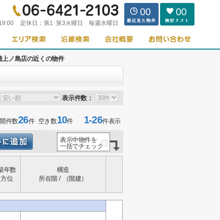
00
00
19:00
定休日：
第1･第3火曜日 毎週水曜日
崎上ノ島店の近くの物件
表示件数：
26
10
1-26
開件数
件 空き数
件
件表示
表示中物件を
一括でチェック
築年数
構造
方位
所在階 / （階建）