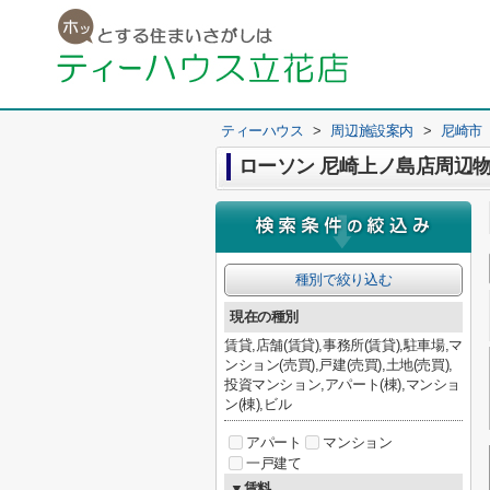
ティーハウス
>
周辺施設案内
>
尼崎市
ローソン 尼崎上ノ島店周辺
種別で絞り込む
現在の種別
賃貸,店舗(賃貸),事務所(賃貸),駐車場,マ
ンション(売買),戸建(売買),土地(売買),
投資マンション,アパート(棟),マンショ
ン(棟),ビル
アパート
マンション
一戸建て
▼賃料