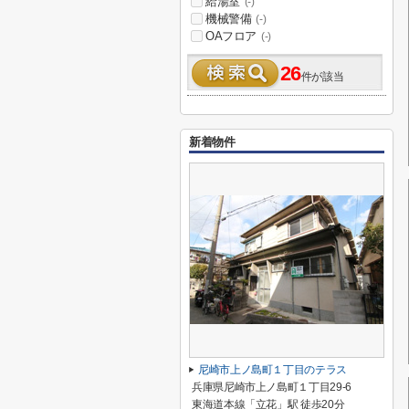
給湯室
(-)
機械警備
(-)
OAフロア
(-)
26
件が該当
新着物件
尼崎市上ノ島町１丁目のテラス
兵庫県尼崎市上ノ島町１丁目29-6
東海道本線「立花」駅 徒歩20分