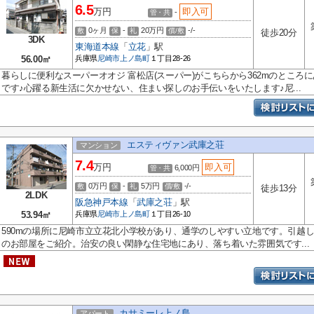
6.5
万円
即入可
-
管・共
0ヶ月
-
20万円
-/-
敷
保
礼
償/敷
徒歩20分
3DK
東海道本線
「
立花
」駅
56.00㎡
兵庫県
尼崎市
上ノ島町
１丁目28-26
暮らしに便利なスーパーオオジ 富松店(スーパー)がこちらから362mのところに
です♪心躍る新生活に欠かせない、住まい探しのお手伝いをいたします♪尼...
エスティヴァン武庫之荘
マンション
7.4
万円
即入可
6,000円
管・共
0万円
-
5万円
-/-
敷
保
礼
償/敷
徒歩13分
2LDK
阪急神戸本線
「
武庫之荘
」駅
53.94㎡
兵庫県
尼崎市
上ノ島町
１丁目26-10
590mの場所に尼崎市立立花北小学校があり、通学のしやすい立地です。引越
のお部屋をご紹介。治安の良い閑静な住宅地にあり、落ち着いた雰囲気です...
カサミーレ上ノ島
アパート