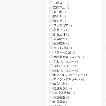
10階以上
(-)
20階以上
(-)
最上階
(-)
南向き
(-)
角部屋
(-)
ワンフロア
(-)
高層ビル
(-)
飲食店可
(-)
居抜物件
(-)
個別空調
(-)
ペット相談
(-)
リフォーム済
(-)
24時間換気システム
(-)
２面バルコニー
(-)
３面バルコニー
(-)
両面バルコニー
(-)
IHクッキングヒーター
(-)
アイランドキッチン
(-)
輸入住宅
(-)
複層ガラス
(-)
自由設計対応
(-)
免震構造
(-)
耐震構造
(-)