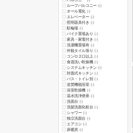
(-)
ルーフバルコニー
(-)
オール電化
(-)
エレベーター
(-)
照明器具付き
(-)
駐輪場
(-)
バイク置場あり
(-)
家具・家電付き
(-)
洗濯機置場有
(-)
外観タイル張り
(-)
コンロ２口以上
(-)
食器洗い乾燥機
(-)
システムキッチン
(-)
対面式キッチン
(-)
バス・トイレ別
(-)
追焚機能浴室
(-)
浴室乾燥機
(-)
温水洗浄便座
(-)
洗面台
(-)
洗髪洗面化粧台
(-)
シャワー
(-)
独立洗面台
(-)
エアコン
(-)
床暖房
(-)