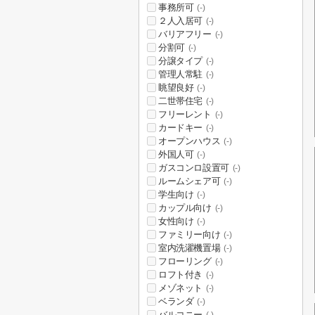
事務所可
(-)
２人入居可
(-)
バリアフリー
(-)
分割可
(-)
分譲タイプ
(-)
管理人常駐
(-)
眺望良好
(-)
二世帯住宅
(-)
フリーレント
(-)
カードキー
(-)
オープンハウス
(-)
外国人可
(-)
ガスコンロ設置可
(-)
ルームシェア可
(-)
学生向け
(-)
カップル向け
(-)
女性向け
(-)
ファミリー向け
(-)
室内洗濯機置場
(-)
フローリング
(-)
ロフト付き
(-)
メゾネット
(-)
ベランダ
(-)
バルコニー