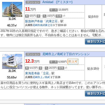
Amistad (アミスター)
マンション
11
万円
13,000円
管・共
0万円
-
15万円
-/-
敷
保
礼
償/敷
徒歩6分
1LDK
阪急神戸本線
「
武庫之荘
」駅
40.37㎡
兵庫県
尼崎市
南武庫之荘
３丁目33-10
2017年10月の入居期日指定ですので、急ぎご確認ください。都会の喧騒を忘
す。物件には独立洗面所もあり、不自由を感じることはありません。宅配ボ...
尼崎市上ノ島町２丁目のマンション
マンション
12.3
万円
即入可
6,000円
管・共
5.5万円
-
20万円
-/-
敷
保
礼
償/敷
徒歩18分
2LDK
東海道本線
「
立花
」駅
55.69㎡
兵庫県
尼崎市
上ノ島町
２丁目28
薬や日用品を買うのに便利なスギ薬局上ノ島店まで154mです。このエアコン
らしに役立つパソコンが使える物件、ネット回線繋がってます。使い勝手の...