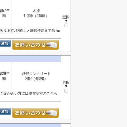
築57年
木造
南
1-2階/（2階建）
選択
▼
あります♪尼崎上ノ島郵便局まで497m
築29年
鉄筋コンクリート
南
2階/（4階建）
選択
▼
し予定が近い方には現在空室のこちら