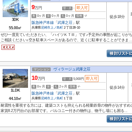
9
万円
即入可
-
管・共
0ヶ月
0ヶ月
0ヶ月
-/-
敷
保
礼
償/敷
徒歩18分
3DK
阪急神戸本線
「
武庫之荘
」駅
55.00㎡
兵庫県
尼崎市
上ノ島町
２丁目28-10
ぜひ一度見ていただきたい、「ハイツＫＴⅢ」です♪予定外の事態が起こりが
ご相談ください♪空き駐車スペースがあるので、近くに駐車することができま...
ヴィラージュ武庫之荘
マンション
10
万円
即入可
5,000円
管・共
0ヶ月
-
2ヶ月
-/-
敷
保
礼
償/敷
徒歩14分
1LDK
阪急神戸本線
「
武庫之荘
」駅
44.10㎡
兵庫県
尼崎市
上ノ島町
１丁目
耐震性を重視する方には、建築コストも抑えられる軽量鉄骨の物件がおすすめ
家賃8.2万円台のお部屋です。バルコニー付きの物件は、物干し場にも困る...