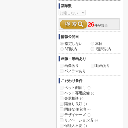
築年数
26
件が該当
情報公開日
指定しない
本日
3日以内
1週間以内
画像・動画あり
画像あり
動画あり
パノラマあり
こだわり条件
ペット飼育可
(-)
ペット専用設備
(-)
楽器相談
(-)
陽当り良好
(-)
閑静な住宅地
(-)
デザイナーズ
(-)
リノベーション済
(-)
保証人不要
(-)