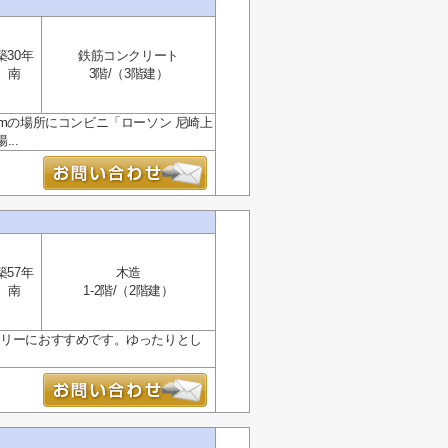
築30年
鉄筋コンクリート
南
3階/（3階建）
0mの場所にコンビニ「ローソン 尼崎上
..
築57年
木造
南
1-2階/（2階建）
ミリーにおすすめです。ゆったりとし