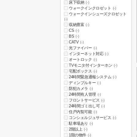
床下収納
(-)
ウォークインクロゼット
(-)
ウォークインシューズクロゼット
(-)
収納豊富
(-)
CS
(-)
BS
(-)
CATV
(-)
光ファイバー
(-)
インターネット対応
(-)
オートロック
(-)
TVモニタ付インターホン
(-)
宅配ボックス
(-)
24時間緊急通報システム
(-)
ディンプルキー
(-)
防犯カメラ
(-)
24時間有人管理
(-)
フロントサービス
(-)
24時間ゴミ出し可
(-)
住戸内覧可能
(-)
コンシェルジュサービス
(-)
駐車場あり
(-)
2階以上
(-)
1階の物件
(-)