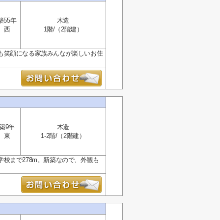
築55年
木造
西
1階/（2階建）
も笑顔になる家族みんなが楽しいお住
築9年
木造
東
1-2階/（2階建）
校まで278m。新築なので、外観も