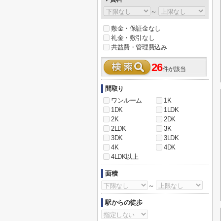
～
敷金・保証金なし
礼金・敷引なし
共益費・管理費込み
26
件が該当
間取り
ワンルーム
1K
1DK
1LDK
2K
2DK
2LDK
3K
3DK
3LDK
4K
4DK
4LDK以上
面積
～
駅からの徒歩