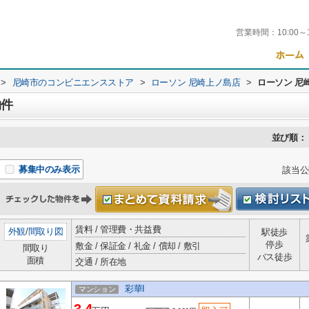
営業時間：
10:00～
>
尼崎市のコンビニエンスストア
>
ローソン 尼崎上ノ島店
>
ローソン 尼
物件
並び順：
募集中のみ表示
該当公
賃料 / 管理費・共益費
外観
/
間取り図
駅徒歩
停歩
敷金 / 保証金 / 礼金 / 償却 / 敷引
間取り
バス徒歩
面積
交通 / 所在地
彩華I
マンション