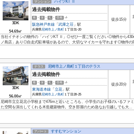
ハイツKT Ⅱ
マンション
過去掲載物件
-
-
-
-/-
敷
保
礼
償/敷
徒歩15分
3DK
阪急神戸本線
「
武庫之荘
」駅
兵庫県
尼崎市
上ノ島町
１丁目31-20
54.69㎡
当社イチオシの物件の「ハイツKT Ⅱ」◎ぜひ一度ご覧ください◎物件から43
ノ島店」あり◎自走式駐車場があるので、大切なマイカーを守れます◎物件の陽.
尼崎市上ノ島町１丁目のテラス
テラス
過去掲載物件
-
-
-
-/-
敷
保
礼
償/敷
徒歩20分
3DK
東海道本線
「
立花
」駅
兵庫県
尼崎市
上ノ島町
１丁目28-25
56.00㎡
尼崎市立立花北小学校まで476mと近いところも、小学生のお子様のいるファ
た空間を演出してくれる木造建築物件。空き部屋のため急なお引越しでも大...
すすむマンション
アパート