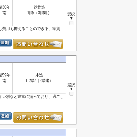
築30年
鉄骨造
南
1階/（3階建）
選択
▼
越し費用も抑えることのできる、家賃
築59年
木造
南
1-2階/（2階建）
選択
▼
トイレ別など豊富に揃っており、過ごし