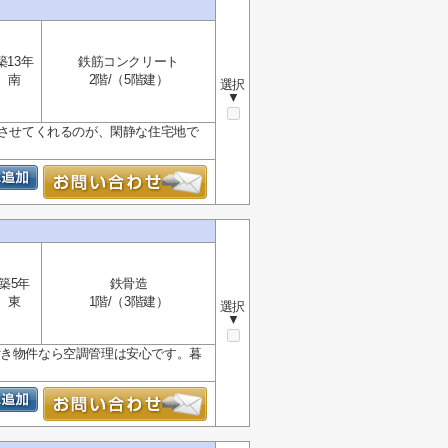
築13年
鉄筋コンクリート
南
2階/（5階建）
選択
▼
れさせてくれるのが、閑静な住宅地で
築5年
鉄骨造
東
1階/（3階建）
選択
▼
付き物件なら空調管理は安心です。暮