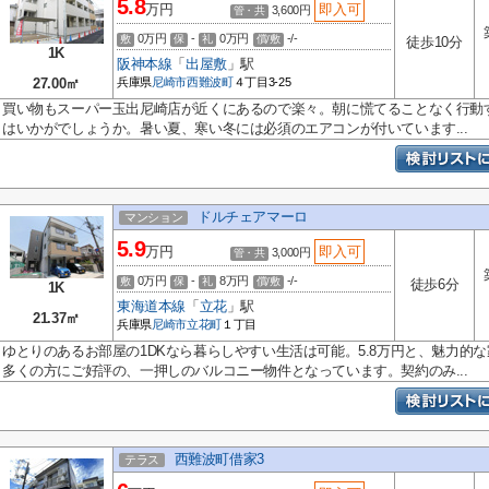
5.8
万円
即入可
3,600円
管・共
0万円
-
0万円
-/-
敷
保
礼
償/敷
徒歩10分
1K
阪神本線
「
出屋敷
」駅
27.00㎡
兵庫県
尼崎市
西難波町
４丁目3-25
買い物もスーパー玉出尼崎店が近くにあるので楽々。朝に慌てることなく行動す
はいかがでしょうか。暑い夏、寒い冬には必須のエアコンが付いています...
ドルチェアマーロ
マンション
5.9
万円
即入可
3,000円
管・共
0万円
-
8万円
-/-
敷
保
礼
償/敷
徒歩6分
1K
東海道本線
「
立花
」駅
21.37㎡
兵庫県
尼崎市
立花町
１丁目
ゆとりのあるお部屋の1DKなら暮らしやすい生活は可能。5.8万円と、魅力的
多くの方にご好評の、一押しのバルコニー物件となっています。契約のみ...
西難波町借家3
テラス