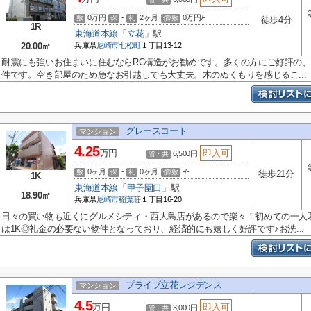
0万円
-
2ヶ月
0万円/-
敷
保
礼
償/敷
徒歩4分
1R
東海道本線
「
立花
」駅
20.00㎡
兵庫県
尼崎市
七松町
１丁目13-12
耐震にも強いお住まいに住むならRC構造がお勧めです。多くの方にご好評の
件です。空き部屋のため急なお引越しでも大丈夫。木のぬくもりを感じるこ...
グレースコート
マンション
4.25
万円
即入可
6,500円
管・共
0ヶ月
-
0ヶ月
-/-
敷
保
礼
償/敷
徒歩21分
1K
東海道本線
「
甲子園口
」駅
18.90㎡
兵庫県
尼崎市
稲葉荘
１丁目16-20
日々の買い物も近くにグルメシティ・西大島店があるので楽々！初めての一人
は1K◎礼金の必要ない物件となっており、経済的にも嬉しく好評です♪お洗...
プライブ立花レジデンス
マンション
4.5
万円
即入可
3,000円
管・共