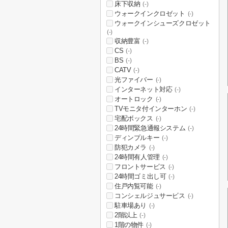
床下収納
(-)
ウォークインクロゼット
(-)
ウォークインシューズクロゼット
(-)
収納豊富
(-)
CS
(-)
BS
(-)
CATV
(-)
光ファイバー
(-)
インターネット対応
(-)
オートロック
(-)
TVモニタ付インターホン
(-)
宅配ボックス
(-)
24時間緊急通報システム
(-)
ディンプルキー
(-)
防犯カメラ
(-)
24時間有人管理
(-)
フロントサービス
(-)
24時間ゴミ出し可
(-)
住戸内覧可能
(-)
コンシェルジュサービス
(-)
駐車場あり
(-)
2階以上
(-)
1階の物件
(-)