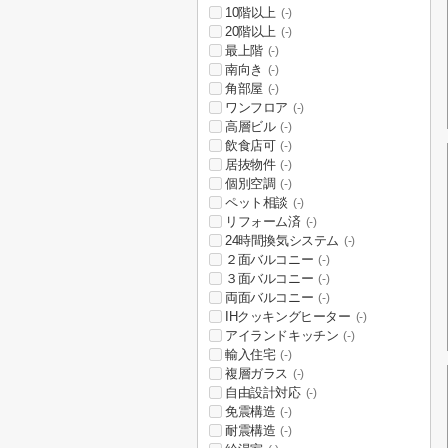
10階以上
(-)
20階以上
(-)
最上階
(-)
南向き
(-)
角部屋
(-)
ワンフロア
(-)
高層ビル
(-)
飲食店可
(-)
居抜物件
(-)
個別空調
(-)
ペット相談
(-)
リフォーム済
(-)
24時間換気システム
(-)
２面バルコニー
(-)
３面バルコニー
(-)
両面バルコニー
(-)
IHクッキングヒーター
(-)
アイランドキッチン
(-)
輸入住宅
(-)
複層ガラス
(-)
自由設計対応
(-)
免震構造
(-)
耐震構造
(-)