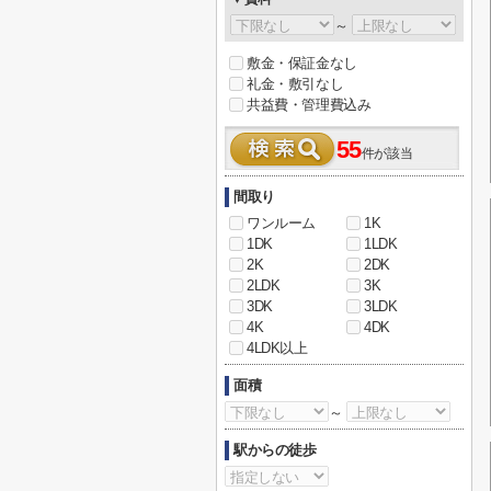
～
敷金・保証金なし
礼金・敷引なし
共益費・管理費込み
55
件が該当
間取り
ワンルーム
1K
1DK
1LDK
2K
2DK
2LDK
3K
3DK
3LDK
4K
4DK
4LDK以上
面積
～
駅からの徒歩