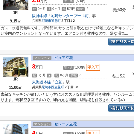
2.8
万円
2,500円
管・共
0ヶ月
0ヶ月
5万円
-/-
敷
保
礼
償/敷
徒歩3分
1R
阪神本線
「
尼崎センタープール前
」駅
9.15㎡
兵庫県
尼崎市
道意町
３丁目1-2
ガス・水道代無料です。掃除簡単,サッと引き取るだけで綺麗になるIHキッチ
い室内のマンションとなっています。エアコン付き物件なので、嫌な湿気...
ピュア立花
マンション
3
万円
即入可
3,000円
管・共
0ヶ月
-
0ヶ月
-/-
敷
保
礼
償/敷
徒歩5分
1R
東海道本線
「
立花
」駅
15.00㎡
兵庫県
尼崎市
西立花町
２丁目5-8
素敵なキッチンが欲しいという方にオススメなIH調理器付き物件。ワンルーム
ります。現状空き室ですので、即内見も可能。駐輪場も併設されているの...
セレーノ立花
マンション
4
万円
即入可
3,000円
管・共