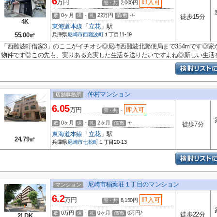
6
万円
即入可
2,000円
管・共
0ヶ月
-
22万円
-/-
敷
保
礼
償/敷
徒歩15分
4K
東海道本線
「
立花
」駅
55.00㎡
兵庫県
尼崎市
西難波町
１丁目11-19
「西難波町借家3」のここがイチオシ◎尼崎西難波北郵便局まで354mです◎家か
物件です◎この先も、実りある充実した生活を送りたいですよね◎新しい生活を始
仲村マンション
店舗事務所
6.05
万円
即入可
-
管・共
0ヶ月
-
2ヶ月
-/-
敷
保
礼
償/敷
徒歩7分
東海道本線
「
立花
」駅
24.79㎡
兵庫県
尼崎市
七松町
１丁目20-13
尼崎市稲葉荘１丁目のマンション
マンション
6.2
万円
即入可
8,150円
管・共
0万円
-
0ヶ月
0万円/-
敷
保
礼
償/敷
徒歩22分
2LDK