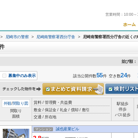
営業時間：
10:00～
>
尼崎市の警察
>
尼崎南警察署西分庁舎
>
尼崎南警察署西分庁舎の近くの
件
並び順：
55
24
1
募集中のみ表示
該当公開件数
件 空き数
件
賃料 / 管理費・共益費
外観
/
間取り図
駅徒歩
停歩
敷金 / 保証金 / 礼金 / 償却 / 敷引
間取り
バス徒歩
面積
交通 / 所在地
誠也産業ビル
マンション