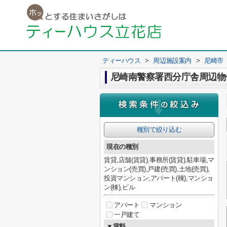
ティーハウス
>
周辺施設案内
>
尼崎市
尼崎南警察署西分庁舎周辺物
種別で絞り込む
現在の種別
賃貸,店舗(賃貸),事務所(賃貸),駐車場,マ
ンション(売買),戸建(売買),土地(売買),
投資マンション,アパート(棟),マンショ
ン(棟),ビル
アパート
マンション
一戸建て
▼賃料