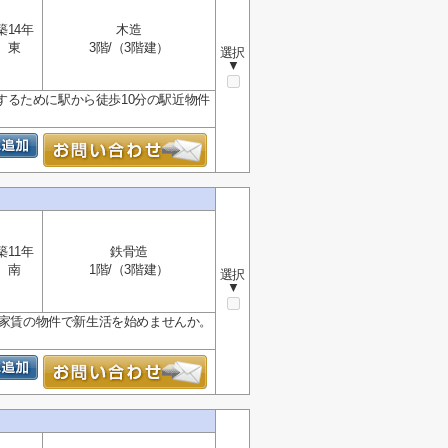
築14年
木造
東
3階/（3階建）
選択
▼
るために駅から徒歩10分の駅近物件
築11年
鉄骨造
南
1階/（3階建）
選択
▼
な家賃の物件で新生活を始めませんか。