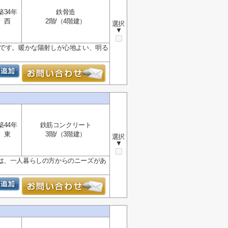
築34年
鉄骨造
西
2階/（4階建）
選択
▼
ンです。暖かな陽射しが心地よい、明る
築44年
鉄筋コンクリート
東
3階/（3階建）
選択
▼
は、一人暮らしの方からのニーズがあ