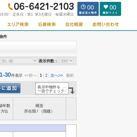
00
00
19:00
定休日：
第1･第3火曜日 毎週水曜日
物件
表示件数：
-30
件表示
<<前へ
1
2
次へ>>
最初
表示中物件を
一括でチェック
築年数
構造
方位
所在階 / （階建）