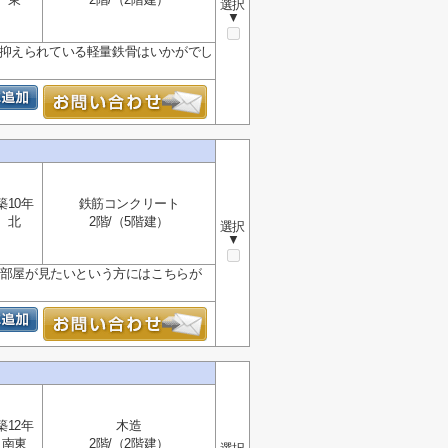
選択
▼
く抑えられている軽量鉄骨はいかがでし
築10年
鉄筋コンクリート
北
2階/（5階建）
選択
▼
お部屋が見たいという方にはこちらが
築12年
木造
南東
2階/（2階建）