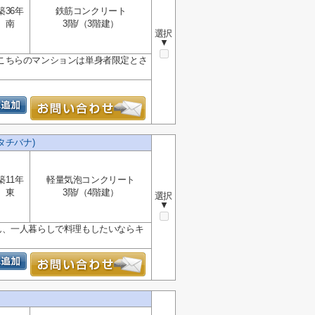
築36年
鉄筋コンクリート
南
3階/（3階建）
選択
▼
こちらのマンションは単身者限定とさ
ュタチバナ)
築11年
軽量気泡コンクリート
東
3階/（4階建）
選択
▼
ん、一人暮らしで料理もしたいならキ