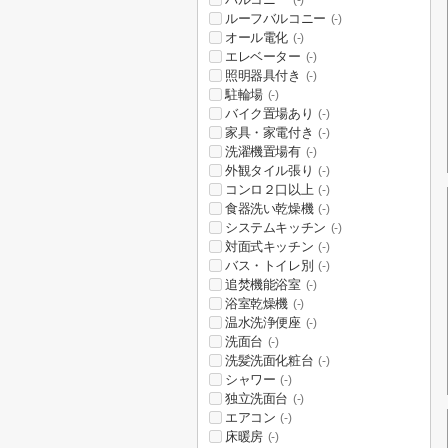
(-)
ルーフバルコニー
(-)
オール電化
(-)
エレベーター
(-)
照明器具付き
(-)
駐輪場
(-)
バイク置場あり
(-)
家具・家電付き
(-)
洗濯機置場有
(-)
外観タイル張り
(-)
コンロ２口以上
(-)
食器洗い乾燥機
(-)
システムキッチン
(-)
対面式キッチン
(-)
バス・トイレ別
(-)
追焚機能浴室
(-)
浴室乾燥機
(-)
温水洗浄便座
(-)
洗面台
(-)
洗髪洗面化粧台
(-)
シャワー
(-)
独立洗面台
(-)
エアコン
(-)
床暖房
(-)