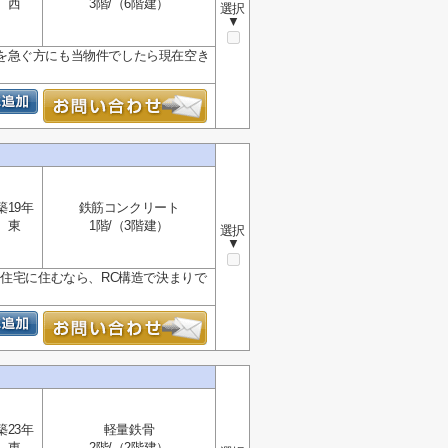
西
3階/（6階建）
選択
▼
を急ぐ方にも当物件でしたら現在空き
築19年
鉄筋コンクリート
東
1階/（3階建）
選択
▼
ト住宅に住むなら、RC構造で決まりで
築23年
軽量鉄骨
東
2階/（2階建）