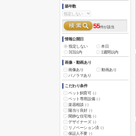
築年数
55
件が該当
情報公開日
指定しない
本日
3日以内
1週間以内
画像・動画あり
画像あり
動画あり
パノラマあり
こだわり条件
ペット飼育可
(-)
ペット専用設備
(-)
楽器相談
(-)
陽当り良好
(-)
閑静な住宅地
(-)
デザイナーズ
(-)
リノベーション済
(-)
保証人不要
(-)