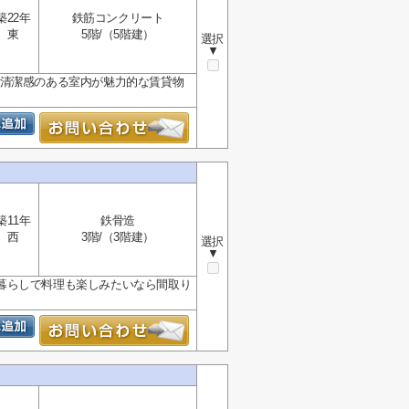
築22年
鉄筋コンクリート
東
5階/（5階建）
選択
▼
、清潔感のある室内が魅力的な賃貸物
築11年
鉄骨造
西
3階/（3階建）
選択
▼
暮らしで料理も楽しみたいなら間取り