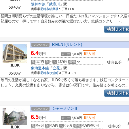
阪神本線
「
武庫川
」駅
50.43㎡
兵庫県
尼崎市
稲葉荘
１丁目11-8
昼間は照明要らずの生活環境が嬉しい、日当たりの良いマンションです！入居
部屋なので一押しです！自分好みの外観で選びたい方、鉄筋コンクリート...
RIRENT(リレント)
マンション
6.4
万円
即入可
3,000円
管・共
1万円
-
11万円
-/-
敷
保
礼
償/敷
徒歩10分
1LDK
東海道本線
「
立花
」駅
35.80㎡
兵庫県
尼崎市
水堂町
３丁目４－１
毎日の生活が楽しくなるお家、1LDKで広くて落ち着きます。鉄筋コンクリー
しょう。充実の設備もありながら、家賃は6.4万円です。住み替えを考えるの...
シャーメゾンⅡ
マンション
6.5
万円
即入可
3,500円
管・共
0ヶ月
0万円
0ヶ月
0万円/0万円
敷
保
礼
償/敷
徒歩8分
1LDK