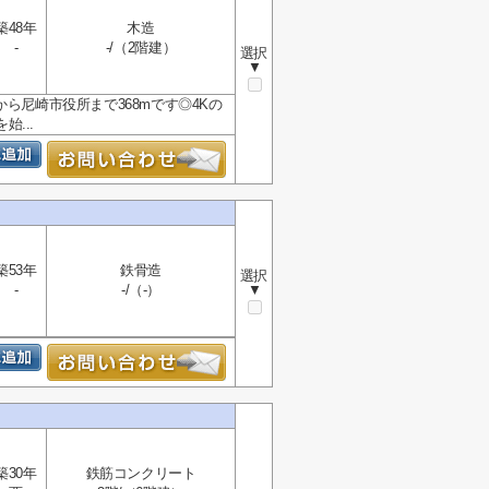
築48年
木造
-
-/（2階建）
選択
▼
ら尼崎市役所まで368mです◎4Kの
...
築53年
鉄骨造
選択
-
-/（-）
▼
築30年
鉄筋コンクリート