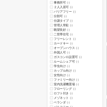
事務所可
(-)
２人入居可
(-)
バリアフリー
(-)
分割可
(-)
分譲タイプ
(-)
管理人常駐
(-)
眺望良好
(-)
二世帯住宅
(-)
フリーレント
(-)
カードキー
(-)
オープンハウス
(-)
外国人可
(-)
ガスコンロ設置可
(-)
ルームシェア可
(-)
学生向け
(-)
カップル向け
(-)
女性向け
(-)
ファミリー向け
(-)
室内洗濯機置場
(-)
フローリング
(-)
ロフト付き
(-)
メゾネット
(-)
ベランダ
(-)
バルコニー