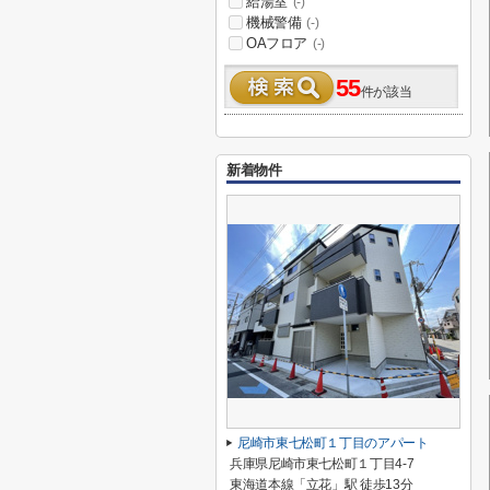
給湯室
(-)
機械警備
(-)
OAフロア
(-)
55
件が該当
新着物件
尼崎市東七松町１丁目のアパート
兵庫県尼崎市東七松町１丁目4-7
東海道本線「立花」駅 徒歩13分