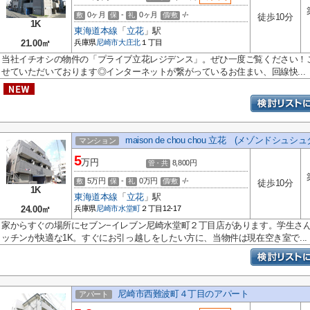
0ヶ月
-
0ヶ月
-/-
敷
保
礼
償/敷
徒歩10分
1K
東海道本線
「
立花
」駅
21.00㎡
兵庫県
尼崎市
大庄北
１丁目
当社イチオシの物件の「プライブ立花レジデンス」。ぜひ一度ご覧ください！
せていただいております◎インターネットが繋がっているお住まい、回線快...
maison de chou chou 立花 (メゾンドシュシ
マンション
5
万円
8,800円
管・共
5万円
-
0万円
-/-
敷
保
礼
償/敷
徒歩10分
1K
東海道本線
「
立花
」駅
24.00㎡
兵庫県
尼崎市
水堂町
２丁目12-17
家からすぐの場所にセブン−イレブン尼崎水堂町２丁目店があります。学生さ
ッチンが快適な1K。すぐにお引っ越しをしたい方に、当物件は現在空き室で...
尼崎市西難波町４丁目のアパート
アパート