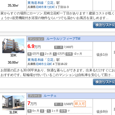
東海道本線
「
立花
」駅
35.30㎡
兵庫県
尼崎市
東七松町
１丁目11-3
家からすぐの場所にローソン 尼崎立花町一丁目があります！建築コストが低
ょうか♪追焚機能付き浴室の物件ならいつでも温かいお風呂を楽しめます...
ルーラルソフィーアTM
マンション
6.9
万円
7,000円
管・共
0万円
2ヶ月
0万円
-/2ヶ月
敷
保
礼
償/敷
徒歩1分
1DK
東海道本線
「
立花
」駅
30.00㎡
兵庫県
尼崎市
立花町
４丁目16-22
お部屋の広さも30.00平米あり、快適な暮らしができます。出来るだけすぐに
おすすめです。駐輪場が付いているこのマンションは自転車を安心して置け...
ルーチェ
アパート
7
万円
即入可
3,500円
管・共
0ヶ月
-
1ヶ月
-/-
敷
保
礼
償/敷
徒歩8分
1LDK