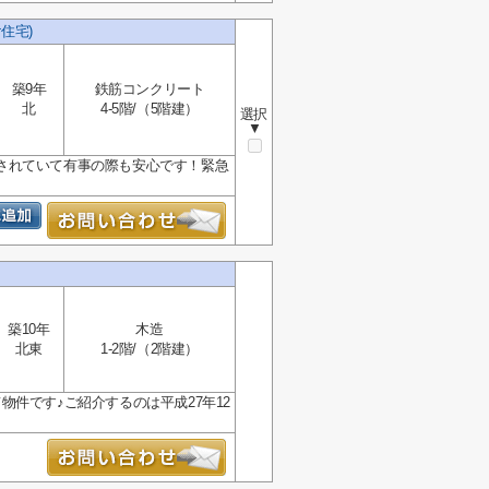
住宅)
築9年
鉄筋コンクリート
北
4-5階/（5階建）
選択
▼
されていて有事の際も安心です！緊急
築10年
木造
北東
1-2階/（2階建）
件です♪ご紹介するのは平成27年12