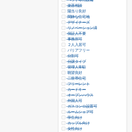
楽器相談
陽当り良好
閑静な住宅地
デザイナーズ
リノベーション済
保証人不要
事務所可
２人入居可
バリアフリー
分割可
分譲タイプ
管理人常駐
眺望良好
二世帯住宅
フリーレント
カードキー
オープンハウス
外国人可
ガスコンロ設置可
ルームシェア可
学生向け
カップル向け
女性向け