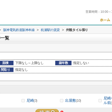
営業時間：
10:00～
>
阪神電気鉄道阪神本線
>
杭瀬駅の賃貸
>
外観タイル張り
件一覧
面積
下限なし～上限なし
築年数
指定しない
間取り
指定なし
尼崎
尼崎
出屋敷
(3)
(10)
ル前