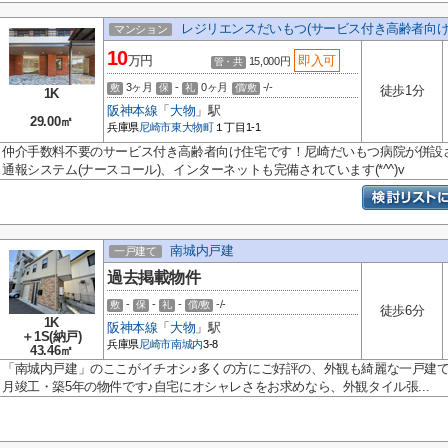
レジリエンスだいもつ(サービス付き高齢者向け
マンション
10
万円
即入可
15,000円
管・共
3ヶ月
-
0ヶ月
-/-
敷
保
礼
償/敷
徒歩1分
1K
阪神本線
「
大物
」駅
29.00㎡
兵庫県
尼崎市
東大物町
１丁目1-1
仲介手数料不要のサービス付き高齢者向け住宅です！尼崎だいもつ病院が併設
通報システム(ナースコール)、インターネットも完備されています(*^^)v
南城内戸建
一戸建て
過去掲載物件
-
-
-
-/-
敷
保
礼
償/敷
徒歩6分
1K
阪神本線
「
大物
」駅
＋1S(納戸)
兵庫県
尼崎市
南城内
3-8
43.46㎡
「南城内戸建」のここがイチオシ♪多くの方にご好評の、外観も綺麗な一戸建て物
月竣工・築5年の物件です♪自宅にオシャレさをお求めなら、外観タイル張...