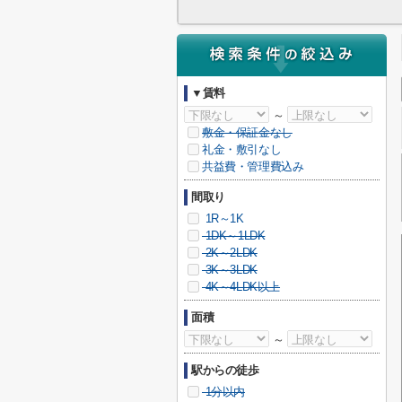
▼賃料
～
敷金・保証金なし
礼金・敷引なし
共益費・管理費込み
間取り
1R～1K
1DK～1LDK
2K～2LDK
3K～3LDK
4K～4LDK以上
面積
～
駅からの徒歩
1分以内