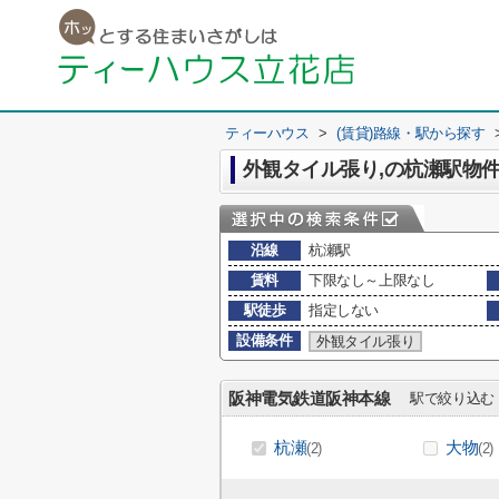
ティーハウス
>
(賃貸)路線・駅から探す
外観タイル張り,の杭瀬駅物
沿線
杭瀬駅
賃料
下限なし～上限なし
駅徒歩
指定しない
設備条件
外観タイル張り
阪神電気鉄道阪神本線
駅で絞り込む
杭瀬
大物
(2)
(2)