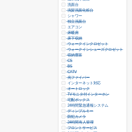
洗面台
洗髪洗面化粧台
シャワー
独立洗面台
エアコン
床暖房
床下収納
ウォークインクロゼット
ウォークインシューズクロゼット
収納豊富
CS
BS
CATV
光ファイバー
インターネット対応
オートロック
TVモニタ付インターホン
宅配ボックス
24時間緊急通報システム
ディンプルキー
防犯カメラ
24時間有人管理
フロントサービス