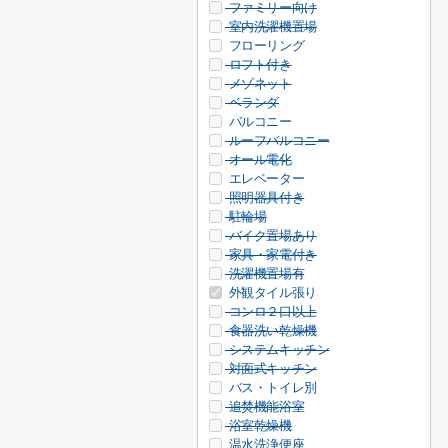
ファミリー向け
室内洗濯機置場
フローリング
ロフト付き
メゾネット
ベランダ
バルコニー
ルーフバルコニー
オール電化
エレベーター
照明器具付き
駐輪場
バイク置場あり
家具・家電付き
洗濯機置場有
外観タイル張り
コンロ２口以上
食器洗い乾燥機
システムキッチン
対面式キッチン
バス・トイレ別
追焚機能浴室
浴室乾燥機
温水洗浄便座