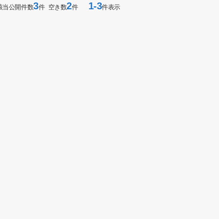
3
2
1-3
該当公開件数
件 空き数
件
件表示