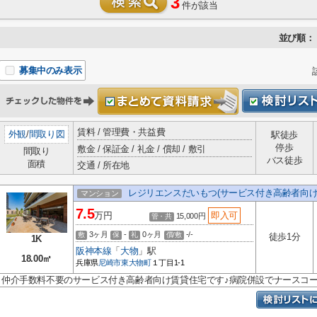
3
件が該当
並び順：
募集中のみ表示
賃料 / 管理費・共益費
外観
/
間取り図
駅徒歩
停歩
敷金 / 保証金 / 礼金 / 償却 / 敷引
間取り
バス徒歩
面積
交通 / 所在地
レジリエンスだいもつ(サービス付き高齢者向け
マンション
7.5
万円
即入可
15,000円
管・共
3ヶ月
-
0ヶ月
-/-
敷
保
礼
償/敷
徒歩1分
1K
阪神本線
「
大物
」駅
18.00㎡
兵庫県
尼崎市
東大物町
１丁目1-1
仲介手数料不要のサービス付き高齢者向け賃貸住宅です♪病院併設でナースコー