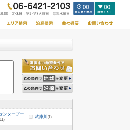
00
00
19:00
定休日：
第1･第3火曜日 毎週水曜日
センタープー
武庫川
(1)
(11)