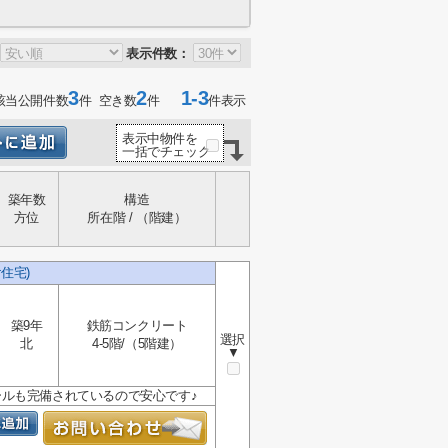
表示件数：
3
2
1-3
該当公開件数
件 空き数
件
件表示
表示中物件を
一括でチェック
築年数
構造
方位
所在階 / （階建）
住宅)
築9年
鉄筋コンクリート
選択
北
4-5階/（5階建）
▼
ルも完備されているので安心です♪