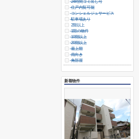
24時間ゴミ出し可
住戸内覧可能
コンシェルジュサービス
駐車場あり
2階以上
1階の物件
10階以上
20階以上
最上階
南向き
角部屋
新着物件