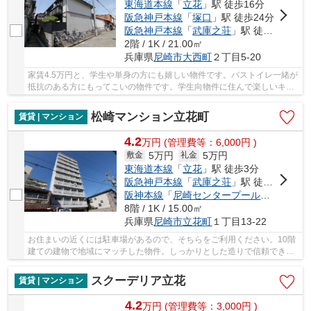
東海道本線
「
立花
」駅 徒歩16分
阪急神戸本線
「
塚口
」駅 徒歩24分
阪急神戸本線
「
武庫之荘
」駅 徒歩29分
2階 / 1K / 21.00㎡
兵庫県
尼崎市
大西町
２丁目5-20
家賃4.5万円と、学生や単身の方にも嬉しい物件です。バストイレ一緒が
抵抗のある方にもってこいの物件です。学生向物件に住んで楽しいキャ
ンパスライフを送りませんか。エアコン付きの...
松崎マンション立花町
賃貸 | マンション
4.2
万
円
(管理費等：6,000円 )
5万円
5万円
敷金
礼金
東海道本線
「
立花
」駅 徒歩3分
阪急神戸本線
「
武庫之荘
」駅 徒歩25分
阪神本線
「
尼崎センタープール前
」駅 徒歩
8階 / 1K / 15.00㎡
兵庫県
尼崎市
立花町
１丁目13-22
お住まいの近くには駐車場があるので、そちらをご利用ください。10階
建ての建物で地域にマッチした物件。しっかりとした造りで信頼できる
中古物件。安心と信頼のマンションタイプの物...
スクーデリア立花
賃貸 | マンション
4.2
万
円
(管理費等：3,000円 )