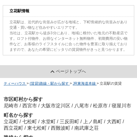
立花駅情報
立花駅は、近代的な街並みが広がる地域と、下町情緒的な街並みがあり
交通・買い物など住みやすいエリアです。
当社は、立花駅から徒歩3分にあり、地域に根付いた地元の不動産店で
す。ロフト付物件、お得なインターネット無料物件、初期費用の安い物
件など、お客様のライフスタイルに合った物件を豊富に取り揃えており
ますので、あなたの希望にピッタリの賃貸物件がきっと見つかります。
ページトップへ
ティーハウス
>
(賃貸)路線・駅から探す
>
JR東海道本線
>
立花駅の賃貸
市区町村から探す
尼崎市
/
西宮市
/
大阪市淀川区
/
八尾市
/
松原市
/
寝屋川市
町名から探す
立花町
/
七松町
/
水堂町
/
三反田町
/
上ノ島町
/
大西町
/
西立花町
/
東七松町
/
西難波町
/
南武庫之荘