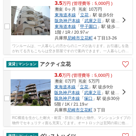
3.5
万
円
(管理費等：5,000円 )
0ヶ月
10万円
敷金
礼金
東海道本線
「
立花
」駅 徒歩5分
阪急神戸本線
「
武庫之荘
」駅 徒歩21分
東海道本線
「
甲子園口
」駅 徒歩36分
1階 / 1R / 20.97㎡
兵庫県
尼崎市
立花町
４丁目13-26
ワンルームは、一人暮らしの方からのニーズがあります。お引越しを急
がれてる方もこちらは空き部屋ですので案内できます。一人暮らしの方
にもおすすめの内装にこだわったマンションタ...
アクティ立花
賃貸 | マンション
3.6
万
円
(管理費等：5,000円 )
0万円
5万円
敷金
礼金
東海道本線
「
立花
」駅 徒歩9分
阪急神戸本線
「
武庫之荘
」駅 徒歩22分
阪急神戸本線
「
塚口
」駅 徒歩30分
5階 / 1K / 21.19㎡
兵庫県
尼崎市
立花町
３丁目
RC構造を生かした耐火・耐震・防音に優れた物件。マンションタイプの
物件でセキュリティ面も充実してます。オートロックは玄関の前に他人
が来ることが無く安心感があります。バルコニ...