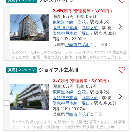
グレストハイツ
賃貸 | マンション
3.65
万
円
(管理費等：6,000円 )
5万円
0ヶ月
敷金
礼金
東海道本線
「
立花
」駅 徒歩5分
阪急神戸本線
「
武庫之荘
」駅 徒歩25分
阪急神戸本線
「
塚口
」駅 徒歩30分
7階 / 1R / 23.00㎡
兵庫県
尼崎市
立花町
１丁目28-4
初めての一人暮らしをするならワンルームがオススメです。RC構造を生
かした耐火・耐震・防音に優れた物件。お引越しを急がれてる方もこち
らは空き部屋ですので案内できます。駐輪場付...
ジョイフル立花Ⅲ
賃貸 | マンション
3.7
万
円
(管理費等：5,000円 )
0万円
0万円
敷金
礼金
東海道本線
「
立花
」駅 徒歩2分
阪急神戸本線
「
武庫之荘
」駅 徒歩20分
阪急神戸本線
「
塚口
」駅 徒歩35分
2階 / 1K / 20.07㎡
兵庫県
尼崎市
立花町
１丁目
ラクラク洗濯できるようにお部屋の中に洗濯機が設置できます。経済面
的で、メリットも多い賃貸物件。防犯対策の行き届いた造りがポイン
ト。映画なども楽しめるCATV対応の物件となって...