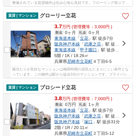
整備されている賃貸物件は住み心地も良好です。フローリング張りでお
掃除も快適な物件となっています。よく自転車...
グローリー立花
賃貸 | マンション
3.7
万
円
(管理費等：3,000円 )
0ヶ月
0ヶ月
敷金
礼金
東海道本線
「
立花
」駅 徒歩7分
阪急神戸本線
「
武庫之荘
」駅 徒歩20分
東海道本線
「
甲子園口
」駅 徒歩36分
5階 / 1K / 18.26㎡
兵庫県
尼崎市
立花町
４丁目6-5
陽当たりが良好なマンションは梅雨時期の湿気もたまりにくい条件とな
っています。この物件は駅から徒歩3分のマンションです。プライバシー
を気にしている方も角部屋なので安心です。賃...
プロシード立花
賃貸 | マンション
3.8
万
円
(管理費等：7,000円 )
0万円
1ヶ月
敷金
礼金
東海道本線
「
立花
」駅 徒歩7分
阪急神戸本線
「
武庫之荘
」駅 徒歩21分
阪急神戸本線
「
塚口
」駅 徒歩31分
2階 / 1R / 20.11㎡
兵庫県
尼崎市
立花町
２丁目5-12