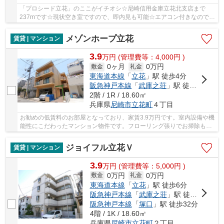
「プロシード立花」のここがイチオシ☆尼崎信用金庫立花北支店まで
237mです☆現状空き室ですので、即内見も可能☆エアコン付きなので、
室内の温度調整が簡単です☆尼崎市は住環境が充実し...
メゾンホープ立花
賃貸 | マンション
3.9
万
円
(管理費等：4,000円 )
0ヶ月
0万円
敷金
礼金
東海道本線
「
立花
」駅 徒歩4分
阪急神戸本線
「
武庫之荘
」駅 徒歩20分
2階 / 1R / 18.60㎡
兵庫県
尼崎市
立花町
４丁目
お勧めの低賃料のお部屋となっており、家賃3.9万円です。室内設備や機
能性にこだわったマンション物件です。フローリング張りでお掃除も快
適な物件となっています。併設された駐輪場も...
ジョイフル立花Ｖ
賃貸 | マンション
3.9
万
円
(管理費等：5,000円 )
0万円
0万円
敷金
礼金
東海道本線
「
立花
」駅 徒歩6分
阪急神戸本線
「
武庫之荘
」駅 徒歩21分
阪急神戸本線
「
塚口
」駅 徒歩32分
4階 / 1K / 18.60㎡
兵庫県
尼崎市
立花町
２丁目