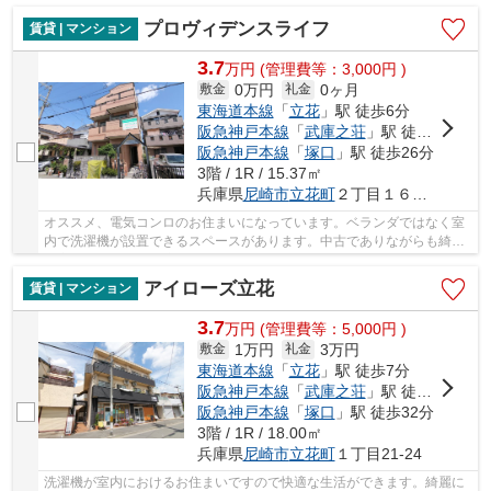
プロヴィデンスライフ
賃貸 | マンション
3.7
万
円
(管理費等：3,000円 )
0万円
0ヶ月
敷金
礼金
東海道本線
「
立花
」駅 徒歩6分
阪急神戸本線
「
武庫之荘
」駅 徒歩21分
阪急神戸本線
「
塚口
」駅 徒歩26分
3階 / 1R / 15.37㎡
兵庫県
尼崎市
立花町
２丁目１６－２５
オススメ、電気コンロのお住まいになっています。ベランダではなく室
内で洗濯機が設置できるスペースがあります。中古でありながらも綺麗
な室内と魅力的な環境のあるお部屋です。エア...
アイローズ立花
賃貸 | マンション
3.7
万
円
(管理費等：5,000円 )
1万円
3万円
敷金
礼金
東海道本線
「
立花
」駅 徒歩7分
阪急神戸本線
「
武庫之荘
」駅 徒歩28分
阪急神戸本線
「
塚口
」駅 徒歩32分
3階 / 1R / 18.00㎡
兵庫県
尼崎市
立花町
１丁目21-24
洗濯機が室内におけるお住まいですので快適な生活ができます。綺麗に