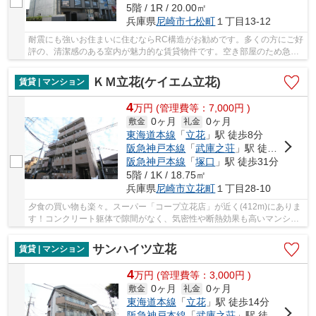
5階 / 1R / 20.00㎡
兵庫県
尼崎市
七松町
１丁目13-12
耐震にも強いお住まいに住むならRC構造がお勧めです。多くの方にご好
評の、清潔感のある室内が魅力的な賃貸物件です。空き部屋のため急な
お引越しでも大丈夫。木のぬくもりを感じるこ...
ＫＭ立花(ケイエム立花)
賃貸 | マンション
4
万
円
(管理費等：7,000円 )
0ヶ月
0ヶ月
敷金
礼金
東海道本線
「
立花
」駅 徒歩8分
阪急神戸本線
「
武庫之荘
」駅 徒歩28分
阪急神戸本線
「
塚口
」駅 徒歩31分
5階 / 1K / 18.75㎡
兵庫県
尼崎市
立花町
１丁目28-10
夕食の買い物も楽々。スーパー「コープ立花店」が近く(412m)にありま
す！コンクリート躯体で隙間がなく、気密性や断熱効果も高いマンショ
ン♪こちらのお部屋は現在空室ですので、内見の...
サンハイツ立花
賃貸 | マンション
4
万
円
(管理費等：3,000円 )
0ヶ月
0ヶ月
敷金
礼金
東海道本線
「
立花
」駅 徒歩14分
阪急神戸本線
「
武庫之荘
」駅 徒歩16分