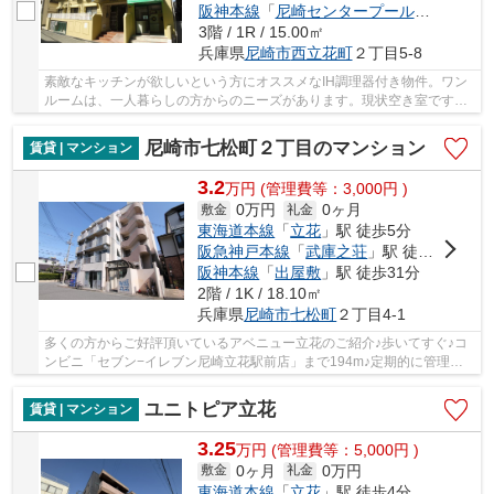
阪神本線
「
尼崎センタープール前
」駅 徒歩
3階 / 1R / 15.00㎡
兵庫県
尼崎市
西立花町
２丁目5-8
素敵なキッチンが欲しいという方にオススメなIH調理器付き物件。ワン
ルームは、一人暮らしの方からのニーズがあります。現状空き室ですの
で、即内見も可能。駐輪場も併設されているの...
尼崎市七松町２丁目のマンション
賃貸 | マンション
3.2
万
円
(管理費等：3,000円 )
0万円
0ヶ月
敷金
礼金
東海道本線
「
立花
」駅 徒歩5分
阪急神戸本線
「
武庫之荘
」駅 徒歩30分
阪神本線
「
出屋敷
」駅 徒歩31分
2階 / 1K / 18.10㎡
兵庫県
尼崎市
七松町
２丁目4-1
多くの方からご好評頂いているアベニュー立花のご紹介♪歩いてすぐ♪コ
ンビニ「セブン−イレブン尼崎立花駅前店」まで194m♪定期的に管理人
が巡回点検を行っています♪尼崎市エリアや東海道...
ユニトピア立花
賃貸 | マンション
3.25
万
円
(管理費等：5,000円 )
0ヶ月
0万円
敷金
礼金
東海道本線
「
立花
」駅 徒歩4分