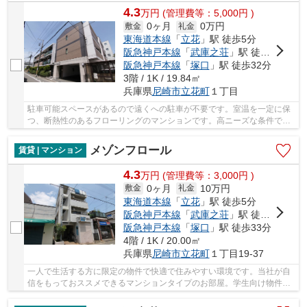
4.3
万
円
(管理費等：5,000円 )
0ヶ月
0万円
敷金
礼金
東海道本線
「
立花
」駅 徒歩5分
阪急神戸本線
「
武庫之荘
」駅 徒歩25分
阪急神戸本線
「
塚口
」駅 徒歩32分
3階 / 1K / 19.84㎡
兵庫県
尼崎市
立花町
１丁目
駐車可能スペースがあるので遠くへの駐車が不要です。室温を一定に保
つ、断熱性のあるフローリングのマンションです。高ニーズな条件であ
るエアコン完備が嬉しいマンションとなってい...
メゾンフロール
賃貸 | マンション
4.3
万
円
(管理費等：3,000円 )
0ヶ月
10万円
敷金
礼金
東海道本線
「
立花
」駅 徒歩5分
阪急神戸本線
「
武庫之荘
」駅 徒歩26分
阪急神戸本線
「
塚口
」駅 徒歩33分
4階 / 1K / 20.00㎡
兵庫県
尼崎市
立花町
１丁目19-37
一人で生活する方に限定の物件で快適で住みやすい環境です。当社が自
信をもっておススメできるマンションタイプのお部屋。学生向け物件は
学生に適した造りになっており住みやすいです...