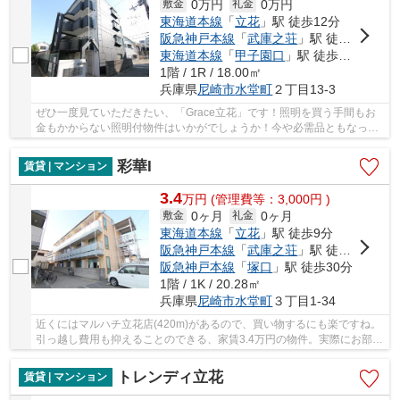
0万円
0万円
敷金
礼金
東海道本線
「
立花
」駅 徒歩12分
阪急神戸本線
「
武庫之荘
」駅 徒歩19分
東海道本線
「
甲子園口
」駅 徒歩29分
1階 / 1R / 18.00㎡
兵庫県
尼崎市
水堂町
２丁目13-3
ぜひ一度見ていただきたい、「Grace立花」です！照明を買う手間もお
金もかからない照明付物件はいかがでしょうか！今や必需品ともなった
ネット！こちらはインターネット有り物件です！...
彩華I
賃貸 | マンション
3.4
万
円
(管理費等：3,000円 )
0ヶ月
0ヶ月
敷金
礼金
東海道本線
「
立花
」駅 徒歩9分
阪急神戸本線
「
武庫之荘
」駅 徒歩17分
阪急神戸本線
「
塚口
」駅 徒歩30分
1階 / 1K / 20.28㎡
兵庫県
尼崎市
水堂町
３丁目1-34
近くにはマルハチ立花店(420m)があるので、買い物するにも楽ですね。
引っ越し費用も抑えることのできる、家賃3.4万円の物件。実際にお部屋
が見たい方、こちらはご案内可能です。防犯面...
トレンディ立花
賃貸 | マンション