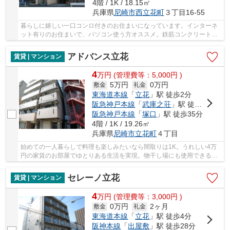
4階 / 1K / 18.15㎡
兵庫県
尼崎市
西立花町
３丁目16-55
暮らしに嬉しい一口コンロ付きのお住まいになっています。インターネ
ット有りのお住まいで、パソコン使う方オススメ。鉄筋コンクリート構
造なので震災や火災の際にも信頼性があります...
アドバンス立花
賃貸 | マンション
4
万
円
(管理費等：5,000円 )
5万円
0万円
敷金
礼金
東海道本線
「
立花
」駅 徒歩2分
阪急神戸本線
「
武庫之荘
」駅 徒歩20分
阪急神戸本線
「
塚口
」駅 徒歩35分
4階 / 1K / 19.26㎡
兵庫県
尼崎市
立花町
４丁目
始めての一人暮らしで料理も楽しみたいなら間取りは1K。うれしい4万
円の家賃のお部屋でゆとりある生活を実現。物干し場にも使用できるバ
ルコニーが嬉しいマンションとなっています。ハ...
セレーノ立花
賃貸 | マンション
4
万
円
(管理費等：3,000円 )
0万円
2ヶ月
敷金
礼金
東海道本線
「
立花
」駅 徒歩4分
阪神本線
「
出屋敷
」駅 徒歩28分