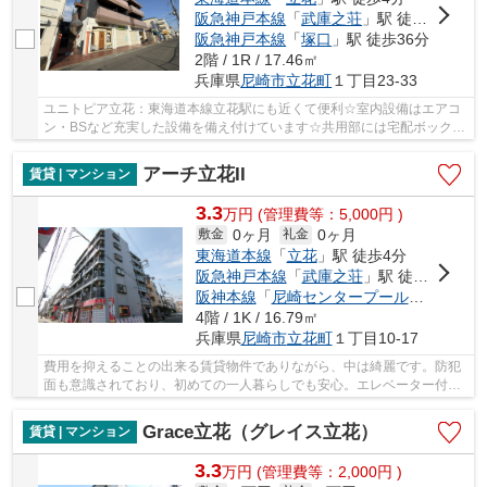
阪急神戸本線
「
武庫之荘
」駅 徒歩28分
阪急神戸本線
「
塚口
」駅 徒歩36分
2階 / 1R / 17.46㎡
兵庫県
尼崎市
立花町
１丁目23-33
ユニトピア立花：東海道本線立花駅にも近くて便利☆室内設備はエアコ
ン・BSなど充実した設備を備え付けています☆共用部には宅配ボックス
が備え付けられているため、急なお出かけや不在...
アーチ立花II
賃貸 | マンション
3.3
万
円
(管理費等：5,000円 )
0ヶ月
0ヶ月
敷金
礼金
東海道本線
「
立花
」駅 徒歩4分
阪急神戸本線
「
武庫之荘
」駅 徒歩28分
阪神本線
「
尼崎センタープール前
」駅 徒歩
4階 / 1K / 16.79㎡
兵庫県
尼崎市
立花町
１丁目10-17
費用を抑えることの出来る賃貸物件でありながら、中は綺麗です。防犯
面も意識されており、初めての一人暮らしでも安心。エレベーター付き
の物件なので、大きい荷物も快適に運べます。...
Grace立花（グレイス立花）
賃貸 | マンション
3.3
万
円
(管理費等：2,000円 )