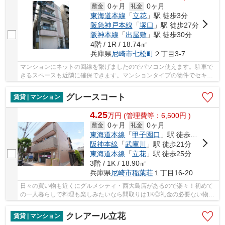
0ヶ月
0ヶ月
敷金
礼金
東海道本線
「
立花
」駅 徒歩3分
阪急神戸本線
「
塚口
」駅 徒歩27分
阪神本線
「
出屋敷
」駅 徒歩30分
4階 / 1R / 18.74㎡
兵庫県
尼崎市
七松町
２丁目3-7
マンションにネットの回線を繋げましたのでパソコン使えます。駐車で
きるスペースも近隣に確保できます。マンションタイプの物件でセキュ
リティ面も充実してます。畳よりも傷がつきに...
グレースコート
賃貸 | マンション
4.25
万
円
(管理費等：6,500円 )
0ヶ月
0ヶ月
敷金
礼金
東海道本線
「
甲子園口
」駅 徒歩21分
阪神本線
「
武庫川
」駅 徒歩21分
東海道本線
「
立花
」駅 徒歩25分
3階 / 1K / 18.90㎡
兵庫県
尼崎市
稲葉荘
１丁目16-20
日々の買い物も近くにグルメシティ・西大島店があるので楽々！初めて
の一人暮らしで料理も楽しみたいなら間取りは1K◎礼金の必要ない物件
となっており、経済的にも嬉しく好評です♪お洗...
クレアール立花
賃貸 | マンション