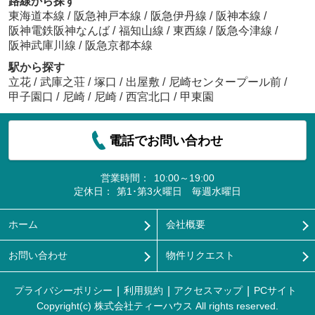
路線から探す
東海道本線
/
阪急神戸本線
/
阪急伊丹線
/
阪神本線
/
阪神電鉄阪神なんば
/
福知山線
/
東西線
/
阪急今津線
/
阪神武庫川線
/
阪急京都本線
駅から探す
立花
/
武庫之荘
/
塚口
/
出屋敷
/
尼崎センタープール前
/
甲子園口
/
尼崎
/
尼崎
/
西宮北口
/
甲東園
電話でお問い合わせ
営業時間：
10:00～19:00
定休日：
第1･第3火曜日 毎週水曜日
ホーム
会社概要
お問い合わせ
物件リクエスト
プライバシーポリシー
利用規約
アクセスマップ
PCサイト
Copyright(c) 株式会社ティーハウス All rights reserved.