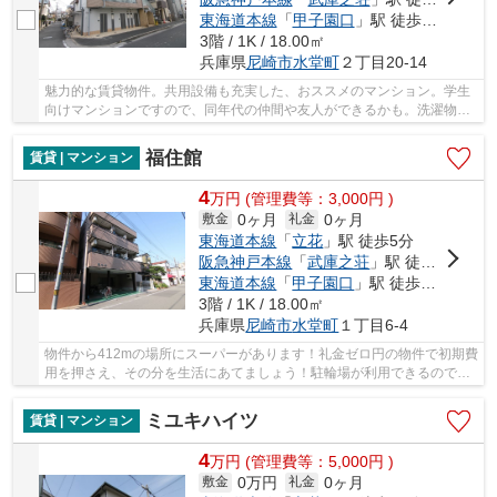
東海道本線
「
甲子園口
」駅 徒歩27分
3階 / 1K / 18.00㎡
兵庫県
尼崎市
水堂町
２丁目20-14
魅力的な賃貸物件。共用設備も充実した、おススメのマンション。学生
向けマンションですので、同年代の仲間や友人ができるかも。洗濯物や
布団を干すのにも活躍するバルコニー付きの物...
福住館
賃貸 | マンション
4
万
円
(管理費等：3,000円 )
0ヶ月
0ヶ月
敷金
礼金
東海道本線
「
立花
」駅 徒歩5分
阪急神戸本線
「
武庫之荘
」駅 徒歩15分
東海道本線
「
甲子園口
」駅 徒歩34分
3階 / 1K / 18.00㎡
兵庫県
尼崎市
水堂町
１丁目6-4
物件から412mの場所にスーパーがあります！礼金ゼロ円の物件で初期費
用を押さえ、その分を生活にあてましょう！駐輪場が利用できるので自
転車の管理も楽です！お手入れが簡単なフロー...
ミユキハイツ
賃貸 | マンション
4
万
円
(管理費等：5,000円 )
0万円
0ヶ月
敷金
礼金