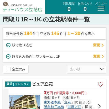
閲覧履歴
お気に入り
メニュー
0
0
間取り1R～1K,の立花駅物件一覧
184
145
1～30
該当物件数
件
空き数
件
件を表示
駅で絞り込む
変更
変更
絞り込み条件：
ワンルーム，1K
空室のみ
ピュア立花
賃貸 | マンション
3
万
円
(管理費等：3,000円 )
0ヶ月
0ヶ月
敷金
礼金
東海道本線
「
立花
」駅 徒歩5分
阪急神戸本線
「
武庫之荘
」駅 徒歩29分