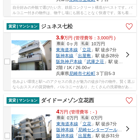
自分好みの外観で選びたい方、鉄筋コンクリート構造がベストです。バ
ルコニー付きの物件は、物干し場にも困ることなく快適です。落ち着き
ある、フローリング張りのマンションとなって...
ジュネス七松
賃貸 | マンション
3.9
万
円
(管理費等：3,000円 )
0ヶ月
10万円
敷金
礼金
東海道本線
「
立花
」駅 徒歩7分
阪神本線
「
出屋敷
」駅 徒歩28分
阪急神戸本線
「
武庫之荘
」駅 徒歩30分
2階 / 1K / 26.00㎡
兵庫県
尼崎市
七松町
３丁目5-3
住みよい環境と駅へのアクセスの良さが魅力の徒歩7分の物件。賢く選ぶ
ならおススメの賃貸物件。バルコニーがあり、たくさんの洗濯物があっ
ても大丈夫です。この物件は窓からの陽当りも...
ダイドーメゾン立花西
賃貸 | マンション
4
万
円
(管理費等：- )
0万円
0万円
敷金
礼金
東海道本線
「
立花
」駅 徒歩7分
阪神本線
「
尼崎センタープール前
」駅 徒歩
阪神本線
「
出屋敷
」駅 徒歩31分