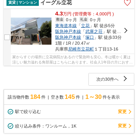
イーグル立花
賃貸 | マンション
4.3
万
円
(管理費等：4,000円 )
0ヶ月
0ヶ月
敷金
礼金
東海道本線
「
立花
」駅 徒歩5分
阪急神戸本線
「
武庫之荘
」駅 徒歩26分
阪急神戸本線
「
塚口
」駅 徒歩33分
1階 / 1R / 20.47㎡
兵庫県
尼崎市
立花町
１丁目13-16
家からすぐの場所に立花病院があるので緊急時も安心。冬は暖かく夏は
涼しい魅力溢れる角部屋はこちらにあります。社会人1年目の方におすす
め。広さのあるワンルームです。初めての一人...
次の30件へ
184
145
1～30
該当物件数
件
空き数
件
件を表示
駅で絞り込む
変更
変更
絞り込み条件：
ワンルーム，1K